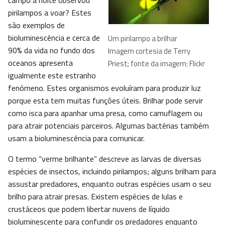
campo à noite observou
pirilampos a voar? Estes
são exemplos de
bioluminescência e cerca de
Um pirilampo a brilhar
90% da vida no fundo dos
Imagem cortesia de Terry
oceanos apresenta
Priest; fonte da imagem: Flickr
igualmente este estranho
fenómeno. Estes organismos evoluíram para produzir luz
porque esta tem muitas funções úteis. Brilhar pode servir
como isca para apanhar uma presa, como camuflagem ou
para atrair potenciais parceiros. Algumas bactérias também
usam a bioluminescência para comunicar.
O termo “verme brilhante” descreve as larvas de diversas
espécies de insectos, incluindo pirilampos; alguns brilham para
assustar predadores, enquanto outras espécies usam o seu
brilho para atrair presas. Existem espécies de lulas e
crustáceos que podem libertar nuvens de líquido
bioluminescente para confundir os predadores enquanto