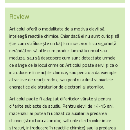
Review
Articolul oferă o modalitate de a motiva elevii să
înţeleagă reacţiile chimice. Chiar dacă ei nu sunt curioşi să
ştie cum străluceşte un băţ luminos, vor fi cu siguranţă
nerăbdători să afle cum produc lumină licuriciul sau
meduza, sau să descopere cum sunt detectate urmele
de sânge de la locul crimelor. Articolul poate servi şi ca o
introducere în reacţiile chimice, sau pentru a da exemple
atractive de reacţii redox, sau pentru a ilustra nivelele
energetice ale straturilor de electroni ai atomilor.
Articolul paote fi adaptat diferitelor vârste şi pentru
diferite subiecte de studiu. Pentru elevii de 14-15 ani,
materialul ar putea fi utilizat ca auxiliar la predarea
chimiei (structura atomilor, salturile electronilor între
straturi, introducere în reacţiile chimice) sau la predarea