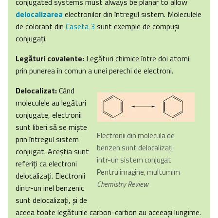
conjugated systems must always be planar to allow
delocalizarea
electronilor din întregul sistem. Moleculele
de colorant din
Caseta 3
sunt exemple de compuşi
conjugaţi.
Legături covalente:
Legături chimice între doi atomi
prin punerea în comun a unei perechi de electroni.
Delocalizat:
Când
moleculele au legături
conjugate, electronii
sunt liberi să se mişte
Electronii din molecula de
prin întregul sistem
benzen sunt delocalizaţi
conjugat. Aceştia sunt
într-un sistem conjugat
referiţi ca electroni
Pentru imagine, multumim
delocalizaţi. Electronii
Chemistry Review
dintr-un inel benzenic
sunt delocalizaţi, şi de
aceea toate legăturile carbon-carbon au aceeaşi lungime.