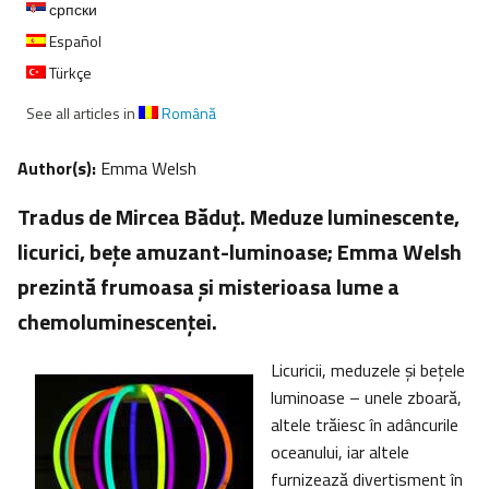
српски
Español
Türkçe
See all articles in
Română
Author(s):
Emma Welsh
Tradus de Mircea Băduţ. Meduze luminescente,
licurici, beţe amuzant-luminoase; Emma Welsh
prezintă frumoasa şi misterioasa lume a
chemoluminescenţei.
Licuricii, meduzele şi beţele
luminoase – unele zboară,
altele trăiesc în adâncurile
oceanului, iar altele
furnizează divertisment în