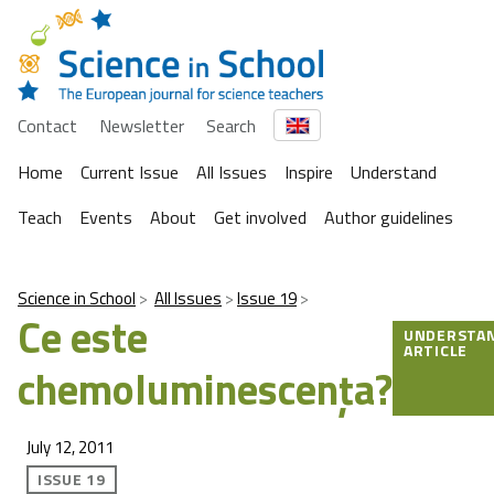
Contact
Newsletter
Search
Home
Current Issue
All Issues
Inspire
Understand
Teach
Events
About
Get involved
Author guidelines
Science in School
All Issues
Issue 19
Ce este
UNDERSTA
ARTICLE
chemoluminescenţa?
July 12, 2011
ISSUE 19