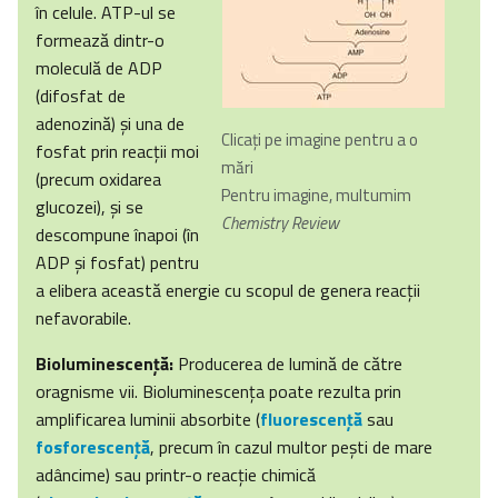
în celule. ATP-ul se
formează dintr-o
moleculă de ADP
(difosfat de
adenozină) şi una de
Clicați pe imagine pentru a o
fosfat prin reacţii moi
mări
(precum oxidarea
Pentru imagine, multumim
glucozei), şi se
Chemistry Review
descompune înapoi (în
ADP şi fosfat) pentru
a elibera această energie cu scopul de genera reacţii
nefavorabile.
Bioluminescenţă:
Producerea de lumină de către
oragnisme vii. Bioluminescenţa poate rezulta prin
amplificarea luminii absorbite (
fluorescenţă
sau
fosforescenţă
, precum în cazul multor peşti de mare
adâncime) sau printr-o reacţie chimică