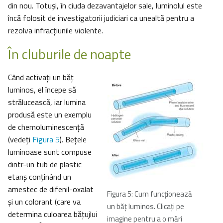
din nou. Totuşi, în ciuda dezavantajelor sale, luminolul este
încă folosit de investigatorii judiciari ca unealtă pentru a
rezolva infracţiunile violente.
În cluburile de noapte
Când activaţi un băţ
luminos, el începe să
strălucească, iar lumina
produsă este un exemplu
de chemoluminescenţă
(vedeţi
Figura 5
). Beţele
luminoase sunt compuse
dintr-un tub de plastic
etanş conţinând un
amestec de difenil-oxalat
Figura 5: Cum funcţionează
şi un colorant (care va
un băţ luminos.
Clicați pe
determina culoarea băţujlui
imagine pentru a o mări