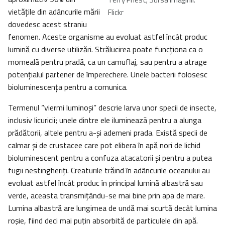
vietăţile din adâncurile mării
Flickr
dovedesc acest straniu
fenomen. Aceste organisme au evoluat astfel încât produc
lumină cu diverse utilizări. Strălucirea poate funcţiona ca o
momeală pentru pradă, ca un camuflaj, sau pentru a atrage
potenţialul partener de împerechere. Unele bacterii folosesc
bioluminescenţa pentru a comunica.
Termenul “viermi luminoşi” descrie larva unor specii de insecte,
inclusiv licuricii; unele dintre ele ilumineazã pentru a alunga
prădătorii, altele pentru a-şi ademeni prada. Există specii de
calmar şi de crustacee care pot elibera în apă nori de lichid
bioluminescent pentru a confuza atacatorii şi pentru a putea
fugii nestingheriţi. Creaturile trăind în adâncurile oceanului au
evoluat astfel încât produc în principal lumină albastră sau
verde, aceasta transmiţându-se mai bine prin apa de mare.
Lumina albastră are lungimea de undă mai scurtă decât lumina
roşie, fiind deci mai puţin absorbită de particulele din apă.