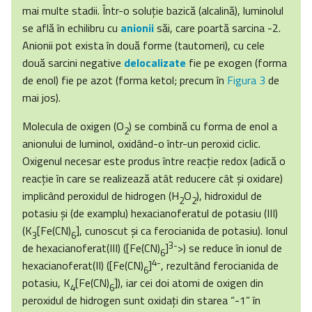
mai multe stadii. Într-o soluţie bazică (alcalină), luminolul
se află în echilibru cu
anionii
săi, care poartă sarcina -2.
Anionii pot exista în două forme (tautomeri), cu cele
două sarcini negative
delocalizate
fie pe exogen (forma
de enol) fie pe azot (forma ketol; precum în
Figura 3
de
mai jos).
Molecula de oxigen (O
) se combină cu forma de enol a
2
anionului de luminol, oxidând-o într-un peroxid ciclic.
Oxigenul necesar este produs între reacţie redox (adică o
reacţie în care se realizează atât reducere cât şi oxidare)
implicând peroxidul de hidrogen (H
O
), hidroxidul de
2
2
potasiu şi (de examplu) hexacianoferatul de potasiu (III)
(K
[Fe(CN)
], cunoscut şi ca ferocianida de potasiu). Ionul
3
6
3-
de hexacianoferat(III) ([Fe(CN)
]
>) se reduce în ionul de
6
4-
hexacianoferat(II) ([Fe(CN)
]
, rezultând ferocianida de
6
potasiu, K
[Fe(CN)
]), iar cei doi atomi de oxigen din
4
6
peroxidul de hidrogen sunt oxidaţi din starea “-1” în