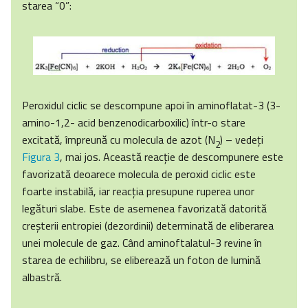
starea “0”:
Peroxidul ciclic se descompune apoi în aminoflatat-3 (3-
amino-1,2- acid benzenodicarboxilic) într-o stare
excitată, împreună cu molecula de azot (N
) – vedeţi
2
Figura 3
, mai jos. Această reacţie de descompunere este
favorizată deoarece molecula de peroxid ciclic este
foarte instabilă, iar reacţia presupune ruperea unor
legături slabe. Este de asemenea favorizată datorită
creşterii entropiei (dezordinii) determinată de eliberarea
unei molecule de gaz. Când aminoftalatul-3 revine în
starea de echilibru, se eliberează un foton de lumină
albastră.