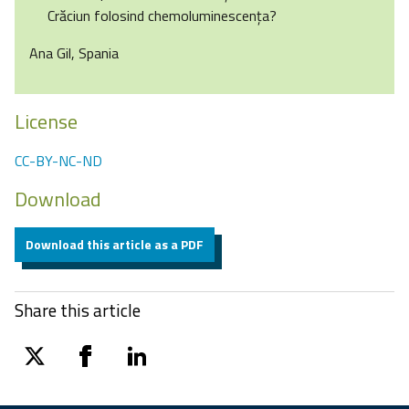
Crăciun folosind chemoluminescenţa?
Ana Gil, Spania
License
CC-BY-NC-ND
Download
Download this article as a PDF
Share this article
twitter
facebook
linkedin