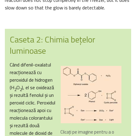
reaction does not stop completely in the freezer, but it does
slow down so that the glow is barely detectable.
Caseta 2: Chimia beţelor
luminoase
Când difenil-oxalatul
reacţionează cu
peroxidul de hidrogen
(H
O
), el se oxidează
2
2
şi rezultă fenolul şi un
peroxid ciclic. Peroxidul
reacţionează apoi cu
molecula colorantului
şi rezultă două
Clicați pe imagine pentru a o
molecule de dioxid de