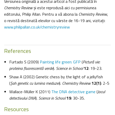
Versiunea originală a acestui articol a fost publicată în
Chemistry Review
şi este reprodusă aici cu permisiunea
editorului, Philip Allan. Pentru a vă abona la
Chemistry Review
,
o revistă destinată elevilor cu vârste de 16-19 ani, vizitaţi:
www.philipallan.co.uk/chemistryreview
References
Furtado S (2009)
Painting life green: GFP
(
Pictură vie:
proteina fluorescentă verde
).
Science in School
12
: 19-23.
Shaw A (2002) Genetic chess by the light of a jellyfish
(
Şah genetic cu lumina meduzei
).
Chemistry Review
12(1)
: 2-5
Wallace-Müller K (2011)
The DNA detective game
(
Jocul
detectivului DNA
).
Science in School
19
: 30-35.
Resources