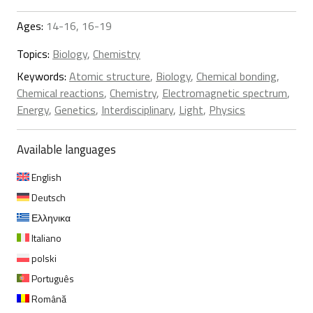
Ages:
14-16, 16-19
Topics:
Biology
,
Chemistry
Keywords:
Atomic structure
,
Biology
,
Chemical bonding
,
Chemical reactions
,
Chemistry
,
Electromagnetic spectrum
,
Energy
,
Genetics
,
Interdisciplinary
,
Light
,
Physics
Available languages
English
Deutsch
Ελληνικα
Italiano
polski
Português
Română