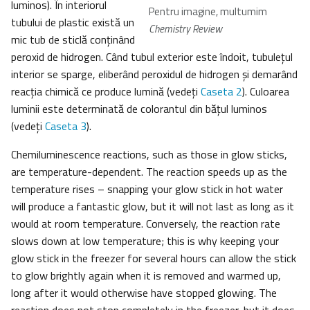
luminos). În interiorul
Pentru imagine, multumim
tubului de plastic există un
Chemistry Review
mic tub de sticlă conţinând
peroxid de hidrogen. Când tubul exterior este îndoit, tubuleţul
interior se sparge, eliberând peroxidul de hidrogen şi demarând
reacţia chimică ce produce lumină (vedeţi
Caseta 2
). Culoarea
luminii este determinată de colorantul din băţul luminos
(vedeţi
Caseta 3
).
Chemiluminescence reactions, such as those in glow sticks,
are temperature-dependent. The reaction speeds up as the
temperature rises – snapping your glow stick in hot water
will produce a fantastic glow, but it will not last as long as it
would at room temperature. Conversely, the reaction rate
slows down at low temperature; this is why keeping your
glow stick in the freezer for several hours can allow the stick
to glow brightly again when it is removed and warmed up,
long after it would otherwise have stopped glowing. The