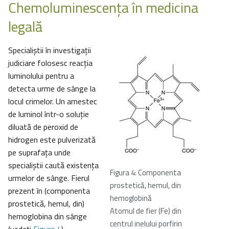
Chemoluminescenţa în medicina
legală
Specialiştii în investigaţii
judiciare folosesc reacţia
luminolului pentru a
detecta urme de sânge la
locul crimelor. Un amestec
de luminol într-o soluţie
diluată de peroxid de
hidrogen este pulverizată
pe suprafaţa unde
specialiştii caută existenţa
Figura 4: Componenta
urmelor de sânge. Fierul
prostetică, hemul, din
prezent în (componenta
hemoglobină
prostetică, hemul, din)
Atomul de fier (Fe) din
hemoglobina din sânge
centrul inelului porfirin