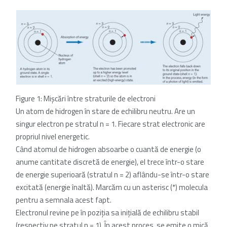
Figure 1: Mişcări între straturile de electroni
Un atom de hidrogen în stare de echilibru neutru. Are un
singur electron pe stratul n = 1. Fiecare strat electronic are
propriul nivel energetic.
Când atomul de hidrogen absoarbe o cuantă de energie (o
anume cantitate discretă de energie), el trece într-o stare
de energie superioară (stratul n = 2) aflându-se într-o stare
excitată (energie înaltă). Marcăm cu un asterisc (*) molecula
pentru a semnala acest fapt.
Electronul revine pe în poziţia sa iniţială de echilibru stabil
(respectiv pe stratul n = 1). În acest proces, se emite o mică