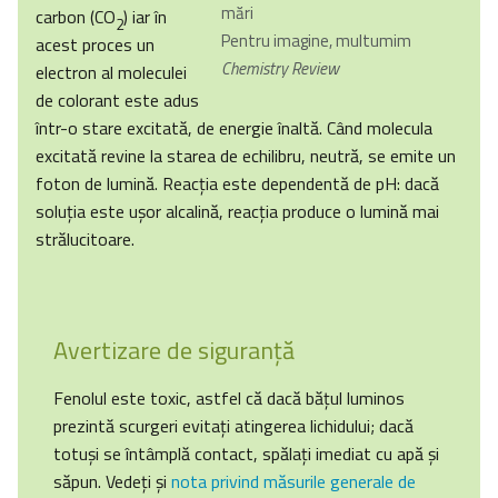
mări
carbon (CO
) iar în
2
Pentru imagine, multumim
acest proces un
Chemistry Review
electron al moleculei
de colorant este adus
într-o stare excitată, de energie înaltă. Când molecula
excitată revine la starea de echilibru, neutră, se emite un
foton de lumină. Reacţia este dependentă de pH: dacă
soluţia este uşor alcalină, reacţia produce o lumină mai
strălucitoare.
Avertizare de siguranţă
Fenolul este toxic, astfel că dacă băţul luminos
prezintă scurgeri evitaţi atingerea lichidului; dacă
totuşi se întâmplă contact, spălaţi imediat cu apă şi
săpun. Vedeţi şi
nota privind măsurile generale de