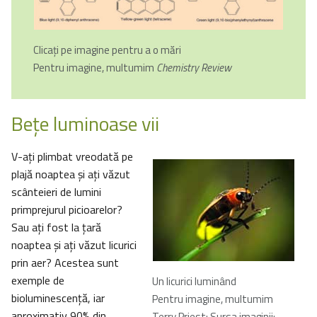
Clicați pe imagine pentru a o mări
Pentru imagine, multumim
Chemistry Review
Beţe luminoase vii
V-aţi plimbat vreodată pe
plajă noaptea şi aţi văzut
scânteieri de lumini
primprejurul picioarelor?
Sau aţi fost la ţară
noaptea şi aţi văzut licurici
prin aer? Acestea sunt
exemple de
Un licurici luminând
bioluminescenţă, iar
Pentru imagine, multumim
aproximativ 90% din
Terry Priest; Sursa imaginii: