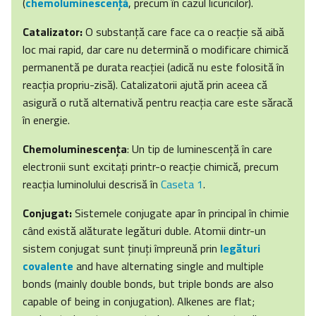
(
chemoluminescenţă
, precum în cazul licuricilor).
Catalizator:
O substanţă care face ca o reacţie să aibă
loc mai rapid, dar care nu determină o modificare chimică
permanentă pe durata reacţiei (adică nu este folosită în
reacţia propriu-zisă). Catalizatorii ajută prin aceea că
asigură o rută alternativă pentru reacţia care este săracă
în energie.
Chemoluminescenţa
: Un tip de luminescenţă în care
electronii sunt excitaţi printr-o reacţie chimică, precum
reacţia luminolului descrisă în
Caseta 1
.
Conjugat:
Sistemele conjugate apar în principal în chimie
când există alăturate legături duble. Atomii dintr-un
sistem conjugat sunt ţinuţi împreună prin
legături
covalente
and have alternating single and multiple
bonds (mainly double bonds, but triple bonds are also
capable of being in conjugation). Alkenes are flat;