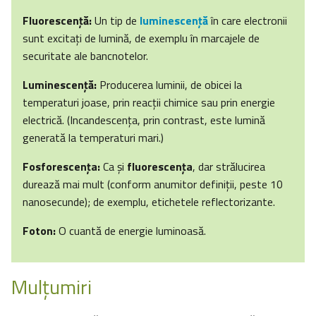
Fluorescenţă:
Un tip de
luminescenţă
în care electronii
sunt excitaţi de lumină, de exemplu în marcajele de
securitate ale bancnotelor.
Luminescenţă:
Producerea luminii, de obicei la
temperaturi joase, prin reacţii chimice sau prin energie
electrică. (Incandescenţa, prin contrast, este lumină
generată la temperaturi mari.)
Fosforescenţa:
Ca şi
fluorescenţa
, dar strălucirea
durează mai mult (conform anumitor definiţii, peste 10
nanosecunde); de exemplu, etichetele reflectorizante.
Foton:
O cuantă de energie luminoasă.
Mulțumiri