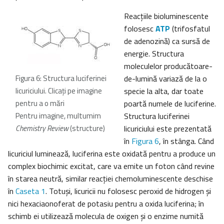
Reacţiile bioluminescente
folosesc
ATP
(trifosfatul
de adenozină) ca sursă de
energie. Structura
moleculelor producătoare-
Figura 6: Structura luciferinei
de-lumină variază de la o
licuriciului. Clicați pe imagine
specie la alta, dar toate
pentru a o mări
poartă numele de luciferine.
Pentru imagine, multumim
Structura luciferinei
Chemistry Review
(structure)
licuriciului este prezentată
în
Figura 6
, în stânga. Când
licuriciul luminează, luciferina este oxidată pentru a produce un
complex biochimic excitat, care va emite un foton când revine
în starea neutră, similar reacţiei chemoluminescente deschise
în
Caseta 1
. Totuşi, licuricii nu folosesc peroxid de hidrogen şi
nici hexaciaonoferat de potasiu pentru a oxida luciferina; în
schimb ei utilizează molecula de oxigen şi o enzime numită