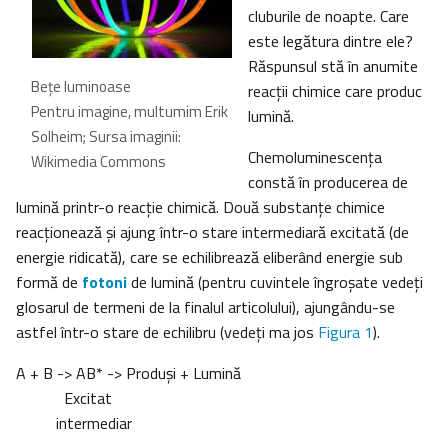
cluburile de noapte. Care
este legătura dintre ele?
Răspunsul stă în anumite
Beţe luminoase
reacţii chimice care produc
Pentru imagine, multumim Erik
lumină.
Solheim; Sursa imaginii:
Chemoluminescenţa
Wikimedia Commons
constă în producerea de
lumină printr-o reacţie chimică. Două substanţe chimice
reacţionează şi ajung într-o stare intermediară excitată (de
energie ridicată), care se echilibrează eliberând energie sub
formă de
fotoni
de lumină (pentru cuvintele îngroşate vedeţi
glosarul de termeni de la finalul articolului), ajungându-se
astfel într-o stare de echilibru (vedeţi ma jos
Figura 1
).
A + B -> AB* -> Produşi + Lumină
Excitat
intermediar