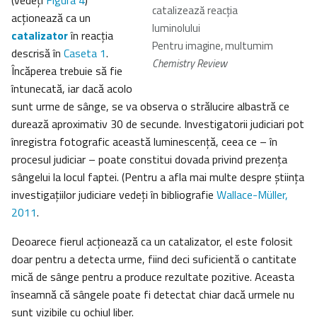
(vedeţi
Figura 4
)
catalizează reacţia
acţionează ca un
luminolului
catalizator
în reacţia
Pentru imagine, multumim
descrisă în
Caseta 1
.
Chemistry Review
Încăperea trebuie să fie
întunecată, iar dacă acolo
sunt urme de sânge, se va observa o strălucire albastră ce
durează aproximativ 30 de secunde. Investigatorii judiciari pot
înregistra fotografic această luminescenţă, ceea ce – în
procesul judiciar – poate constitui dovada privind prezenţa
sângelui la locul faptei. (Pentru a afla mai multe despre ştiinţa
investigaţiilor judiciare vedeţi în bibliografie
Wallace-Müller,
2011
.
Deoarece fierul acţionează ca un catalizator, el este folosit
doar pentru a detecta urme, fiind deci suficientă o cantitate
mică de sânge pentru a produce rezultate pozitive. Aceasta
înseamnă că sângele poate fi detectat chiar dacă urmele nu
sunt vizibile cu ochiul liber.