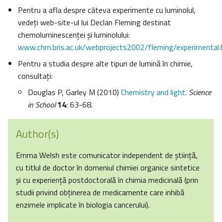
Pentru a afla despre câteva experimente cu luminolul,
vedeţi web-site-ul lui Declan Fleming destinat
chemoluminescenţei şi luminolului:
www.chm.bris.ac.uk/webprojects2002/fleming/experimental
Pentru a studia despre alte tipuri de lumină în chimie,
consultaţi:
Douglas P, Garley M (2010)
Chemistry and light
.
Science
in School
14
: 63-68.
Author(s)
Emma Welsh este comunicator independent de ştiinţă,
cu titlul de doctor în domeniul chimiei organice sintetice
şi cu experienţă postdoctorală în chimia medicinală (prin
studii privind obţinerea de medicamente care inhibă
enzimele implicate în biologia cancerului).