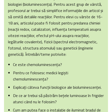
biologiei (bioluminescenţa). Pentru acest grup de vârstă,
profesorul ar trebui să simplifice informaţiile din articol şi
să omită detaliile reacţiilor. Pentru elevi cu vârste de 16-
18 ani, articolul poate fi folosit pentru predarea chimiei
(reacţii redox, catalizatori, influenţa temperaturii asupra
vitezei reacţiilor, efectul pH-ului asupra reacţiilor,
legăturile covalente), fizicii (spectrul electromagnetic,
fotonul, structura atomului) sau geneticii (inginerie
genetică). Întrebări/teme potrivite:
Ce este chemoluminescenţa?
Pentru ce folosesc medicii legişti
chemoluminescenţa?
Explicaţi câteva funcţii biologice ale bioluminescenţei.
De ce ar trebui să păstrăm beţele luminoase în frigider
atunci când nu le folosim?
Cum am putea face o instalaţie de iluminat bradul de