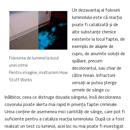
Un dezavantaj al folosirii
luminolului este că reacţia
poate fi catalizată şi de
alte substanţe chimice
existente la locul faptei, de
exemplu de aliajele de
cupru, de anumite soluţii de
Folosirea de luminol la locul
spălare, precum
unei crime
decolorantul, sau chiar de
Pentru imagine, multumim How
către hrean. Infractorii
Stuff Works
versaţi ar putea şterge
urmele de sânge cu
înălbitor, ceea ce distruge dovada sângelui, însă decolorarea
covorului poate alerta mai rapid în privinţa faptei criminale.
Urina conţine de asemenea mici cantităţi de sânge, care pot fi
suficiente pentru a cataliza reacţia luminolului. După ce a fost
realizat un test cu luminol, acel loc nu mai poate fi investigat