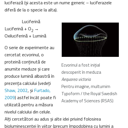
luciferază (şi acesta este un nume generic – luciferazele
diferă de la o specie la alta).
Luciferină
Luciferină + O
→
2
Oxiluciferină + Lumină
O serie de experimente au
cercetat ecvorinul, o
proteină conţinută de
Ecvorinul a fost iniţial
anumite meduze şi care
descoperit în meduza
produce lumină albastră în
Aequorea victoria
prezenţa calciului (vedeţi
Pentru imagine, multumim
Shaw, 2002
, şi
Furtado,
Typoform / the Royal Swedish
2009
) astfel încât poate fi
Academy of Sciences (RSAS)
utilizată pentru a măsura
nivelul calciului din celule.
Alţi cercetători au adus şi alte idei privind folosirea
bioluminescenţei în viitor (precum împodobirea cu lumini a