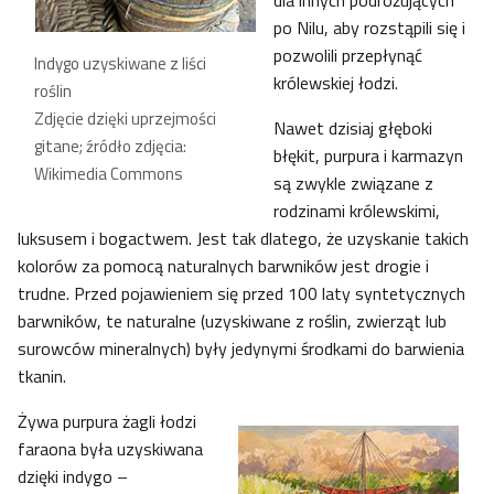
dla innych podróżujących
po Nilu, aby rozstąpili się i
pozwolili przepłynąć
Indygo uzyskiwane z liści
królewskiej łodzi.
roślin
Zdjęcie dzięki uprzejmości
Nawet dzisiaj głęboki
gitane; źródło zdjęcia:
błękit, purpura i karmazyn
Wikimedia Commons
są zwykle związane z
rodzinami królewskimi,
luksusem i bogactwem. Jest tak dlatego, że uzyskanie takich
kolorów za pomocą naturalnych barwników jest drogie i
trudne. Przed pojawieniem się przed 100 laty syntetycznych
barwników, te naturalne (uzyskiwane z roślin, zwierząt lub
surowców mineralnych) były jedynymi środkami do barwienia
tkanin.
Żywa purpura żagli łodzi
faraona była uzyskiwana
dzięki indygo –