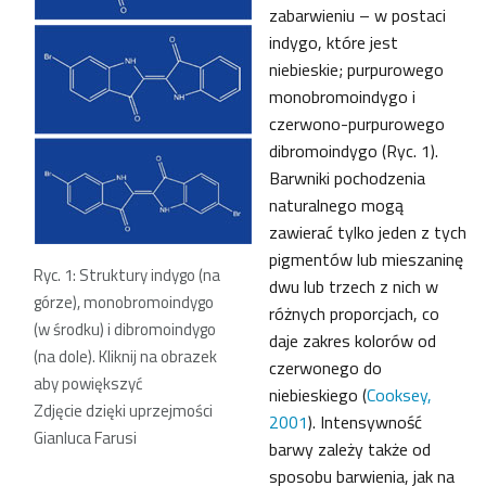
zabarwieniu – w postaci
indygo, które jest
niebieskie; purpurowego
monobromoindygo i
czerwono-purpurowego
dibromoindygo (Ryc. 1).
Barwniki pochodzenia
naturalnego mogą
zawierać tylko jeden z tych
pigmentów lub mieszaninę
Ryc. 1: Struktury indygo (na
dwu lub trzech z nich w
górze), monobromoindygo
różnych proporcjach, co
(w środku) i dibromoindygo
daje zakres kolorów od
(na dole). Kliknij na obrazek
czerwonego do
aby powiększyć
niebieskiego (
Cooksey,
Zdjęcie dzięki uprzejmości
2001
). Intensywność
Gianluca Farusi
barwy zależy także od
sposobu barwienia, jak na