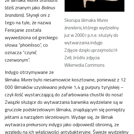
ze ślimaka
Murex brandaris
(dziś znanym jako
Bolinus
brandaris
). Słynęli oni z
Skorupa ślimaka
Murex
tego na tyle, że nazwa
brandaris
, którego wydzieliny
Fenicjanie została
już w 2000 r p.n.e. służyły do
wywiedziona od greckiego
wytwarzania indygo
słowa “phoinίsso”, co
Zdjęcie dzięki uprzejmości H
oznacza “czynić
Zell; źródło zdjęcia:
czerwonym”.
Wikimedia Commons
Indygo otrzymywane ze
ślimaka
Murex
było niesamowicie kosztowne, ponieważ z 12
000 ślimaków uzyskiwano jedynie 1,4 g purpury tyryjskiej –
czyli ilość wystarczającą do zafarbowania chustki do nosa!
Związki służące do wytwarzania barwnika wydzielane są w
gruczole podskrzelowym ślimaka, znajdującym się pomiędzy
jelitami a narządem skrzelowym. Wydaje się, że ślimak
wytwarza prekursory indygo jako odpowiedź obronną, ze
względu na ich właściwości antybakteryjne. Świeże wydzieliny