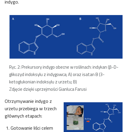
indygo.
Ryc. 2: Prekursory indygo obecne w roślinach: indykan (β-D-
glikozyd indoksylu z indygowca; A) oraz isatan B (3-
ketoglukonian indoksylu z urzetu; B)
Zdjęcie dzięki uprzejmości Gianluca Farusi
Otrzymywanie indygo z
urzetu przebiega w trzech
głównych etapach:
Gotowanie liści celem