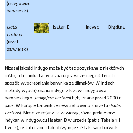
(indygowiec
barwierski)
Isatis
Isatan B
Indygo
Błękitna
tinctoria
(urzet
barwierski)
Niższej jakości indygo może być też pozyskane z niektórych
roślin, a technika ta była znana już wcześniej, niż fenicki
sposób wyodrębniania barwnika ze ślimaków. W Indiach
metody wyodrębniania indygo z krzewu indygowca
barwierskiego (
Indigofera tinctoria
) były znane przed 2000 r.
p.n.e. W Europie barwnik ten ekstrahowano z urzetu (
Isatis
tinctoria
). Mimo że rośliny te zawierają różne prekursory:
indykan w indygowcu i isatan B w urzecie (patrz Tabela 1 i
Ryc. 2), ostatecznie i tak otrzymuje się taki sam barwnik –