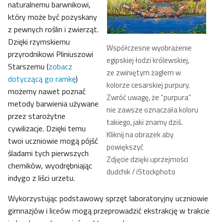
naturalnemu barwnikowi,
który może być pozyskany
z pewnych roślin i zwierząt.
Dzięki rzymskiemu
Współczesne wyobrażenie
przyrodnikowi Pliniuszowi
egipskiej łodzi królewskiej,
Starszemu (
zobacz
ze zwiniętym żaglem w
dotyczącą go ramkę
)
kolorze cesarskiej purpury.
możemy nawet poznać
Zwróć uwagę, że “purpura”
metody barwienia używane
nie zawsze oznaczała koloru
przez starożytne
takiego, jaki znamy dziś.
cywilizacje. Dzięki temu
Kliknij na obrazek aby
twoi uczniowie mogą pójść
powiększyć
śladami tych pierwszych
Zdjęcie dzięki uprzejmości
chemików, wyodrębniając
dudchik / iStockphoto
indygo z liści urzetu.
Wykorzystując podstawowy sprzęt laboratoryjny uczniowie
gimnazjów i liceów mogą przeprowadzić ekstrakcję w trakcie