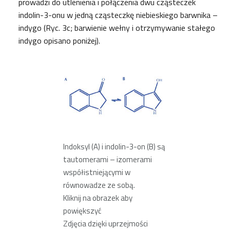
prowadzi do utlenienia i połączenia dwu cząsteczek
indolin-3-onu w jedną cząsteczkę niebieskiego barwnika –
indygo (Ryc. 3c; barwienie wełny i otrzymywanie stałego
indygo opisano poniżej).
Indoksyl (A) i indolin-3-on (B) są
tautomerami – izomerami
współistniejącymi w
równowadze ze sobą.
Kliknij na obrazek aby
powiększyć
Zdjęcia dzięki uprzejmości