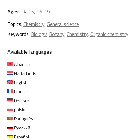
Ages:
14-16, 16-19
Topics:
Chemistry
,
General science
Keywords:
Biology
,
Botany
,
Chemistry
,
Organic chemistry
Available languages
Albanian
Nederlands
English
Français
Deutsch
polski
Português
Русский
Español