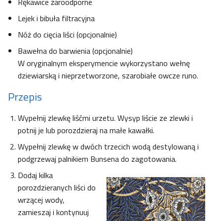
Rękawice żaroodporne
Lejek i bibuła filtracyjna
Nóż do cięcia liści (opcjonalnie)
Bawełna do barwienia (opcjonalnie)
W oryginalnym eksperymencie wykorzystano wełnę
dziewiarską i nieprzetworzone, szarobiałe owcze runo.
Przepis
Wypełnij zlewkę liśćmi urzetu. Wysyp liście ze zlewki i
potnij je lub porozdzieraj na małe kawałki.
Wypełnij zlewkę w dwóch trzecich wodą destylowaną i
podgrzewaj palnikiem Bunsena do zagotowania.
Dodaj kilka
porozdzieranych liści do
wrzącej wody,
zamieszaj i kontynuuj