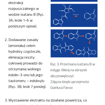
ekstrakcji
rozpuszczalnego w
wodzie isatanu B (Ryc.
3A; kroki 1-6 w
poniższym opisie).
Dodawanie zasady
(amoniaku) celem
hydrolizy cząsteczki,
eliminacja reszty
cukrowej prowadzi do
Ryc. 3: Przemiana isatanu B w
otrzymania wolnego
indygo. Kliknij na obrazek
indolin-3-onu lub jego
aby powiększyć
tautomeru – indoksylu
Zdjęcia dzięki uprzejmości
(Ryc. 3B; krok 7 poniżej).
Gianluca Farusi
Wystawienie ekstraktu na działanie powietrza, co