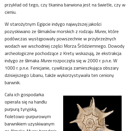
przykład od tego, czy tkanina barwiona jest na świetle, czy w
cieniu.
W starożytnym Egipcie indygo najwyższej jakości
pozyskiwano ze ślimaków morskich z rodzaju
Murex
, które
podówczas występowały powszechnie w przybrzeżnych
wodach we wschodniej części Morza Śródziemnego. Dowody
archeologiczne pochodzące z Krety wskazują, że ekstrakcja
indygo ze ślimaka
Murex
rozpoczęła się w 2000 r. p.n.e. W
1000 r. p.n.e. Fenicjanie, cywilizacja zamieszkująca obszary
dzisiejszego Libanu, także wykorzystywała ten ceniony
barwnik.
Cała ich gospodarka
opierała się na handlu
purpurą tyryjską,
fioletowo-purpurowym
barwnikiem uzyskiwanym