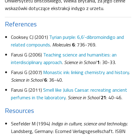
Uniwersytetu Bristolskiego, Wielka Brytania, za jego cenne
wskazówki dotyczące ekstrakcji indygo z urzetu.
References
Cooksey CJ (2001)
Tyrian purple: 6,6’-dibromoindigo and
related compounds
.
Molecules
6
: 736-769.
Farusi G (2006)
Teaching science and humanities: an
interdisciplinary approach
.
Science in School
1
: 30-33.
Farusi G (2007)
Monastic ink: linking chemistry and history
.
Science in School
6
: 36-40.
Farusi G (2011)
Smell like Julius Caesar: recreating ancient
perfumes in the laboratory
.
Science in School
21
: 40-46.
Resources
Seefelder M (1994)
Indigo in culture, science and technology
.
Landsberg, Germany: Ecomed Verlagsgesellschaft. ISBN