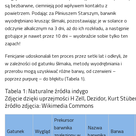
są bezbarwne, ciemnieją pod wpływem kontaktu z
powietrzem. Podając za Pliniuszem Starszym, barwnik
wyodrębniano krusząc ślimaki, pozostawiając je w solance o
odczynie alkalicznym na 3 dni, aż do ich rozkładu, a następnie
gotujące je nawet przez 10 dni – wyobraźcie sobie tylko ten
zapach!
Fenicjanie udoskonalali ten proces przez setki lat i odkryli, że
w zależności od gatunku ślimaka, metody wyodrębniania i
przerobu mogą uzyskiwać różne barwy, od czerwieni –
poprzez purpurę – do błękitu (Tabela 1).
Tabela 1: Naturalne źródła indygo
Zdjęcie dzięki uprzejmości H Zell, Dezidor, Kurt Stüb
źródło zdjęcia: Wikimedia Commons
Prekursor
barwnika
Nazwa
Gatunek
Wygląd
Barwa
znaleziony w
barwnika