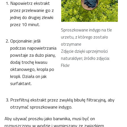
Napowietrz ekstrakt
przez przelewanie go z
jednej do drugiej zlewki
przez 10 minut.
Sproszkowane indygo na tle
urzetu, z którego zostało
Opcjonalnie: jeśli
otrzymane
podczas napowietrzania
Zdjęcie dzięki uprzejmości
powstaje za dużo piany,
naturaldyer; źródło zdjęcia:
dodaj trochę kwasu
Flickr
oktanowego, kropla po
kropli. Działa on jak
surfaktant.
Przefiltruj ekstrakt przez zwykłą bibułę filtracyjną, aby
otrzymać sproszkowane indygo.
Aby używać proszku jako barwnika, musi być on
rozpuszczony w wodzie i wymieszany ze związkiem