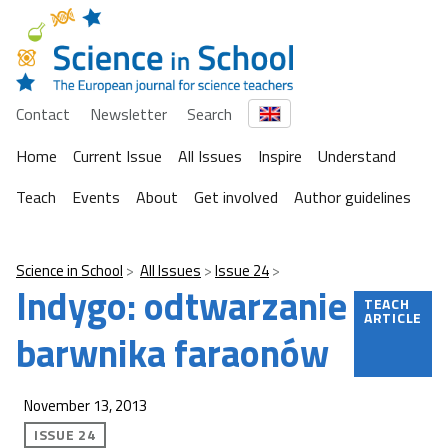
Contact
Newsletter
Search
Home
Current Issue
All Issues
Inspire
Understand
Teach
Events
About
Get involved
Author guidelines
Science in School
All Issues
Issue 24
Indygo: odtwarzanie
TEACH
ARTICLE
barwnika faraonów
November 13, 2013
ISSUE 24