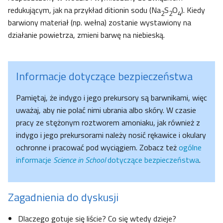
redukującym, jak na przykład ditionin sodu (Na
S
O
). Kiedy
2
2
4
barwiony materiał (np. wełna) zostanie wystawiony na
działanie powietrza, zmieni barwę na niebieską.
Informacje dotyczące bezpieczeństwa
Pamiętaj, że indygo i jego prekursory są barwnikami, więc
uważaj, aby nie polać nimi ubrania albo skóry. W czasie
pracy ze stężonym roztworem amoniaku, jak również z
indygo i jego prekursorami należy nosić rękawice i okulary
ochronne i pracować pod wyciągiem. Zobacz też
ogólne
informacje
Science in School
dotyczące bezpieczeństwa
.
Zagadnienia do dyskusji
Dlaczego gotuje się liście? Co się wtedy dzieje?