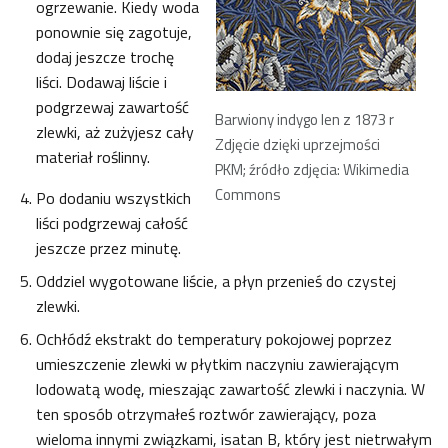
ogrzewanie. Kiedy woda
ponownie się zagotuje,
dodaj jeszcze trochę
liści. Dodawaj liście i
podgrzewaj zawartość
Barwiony indygo len z 1873 r
zlewki, aż zużyjesz cały
Zdjęcie dzięki uprzejmości
materiał roślinny.
PKM; źródło zdjęcia: Wikimedia
Commons
Po dodaniu wszystkich
liści podgrzewaj całość
jeszcze przez minutę.
Oddziel wygotowane liście, a płyn przenieś do czystej
zlewki.
Ochłódź ekstrakt do temperatury pokojowej poprzez
umieszczenie zlewki w płytkim naczyniu zawierającym
lodowatą wodę, mieszając zawartość zlewki i naczynia. W
ten sposób otrzymałeś roztwór zawierający, poza
wieloma innymi związkami, isatan B, który jest nietrwałym