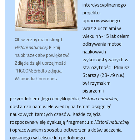
interdyscyplinarnego
projektu,
opracowywanego
wraz z uczniami w
wieku 14-15 lat celem
XII-wieczny manuskrypt
odkrywania metod
Historii naturalnej
. Kliknij
naukowych
na obrazek aby powiększyć
wykorzystywanych w
Zdjęcie dzięki uprzejmości
starożytności. Pliniusz
PHGCOM; źródło zdjęcia:
Starszy (23-79 n.e.)
Wikimedia Commons
był rzymskim
pisarzem i
przyrodnikiem. Jego encyklopedia,
Historia naturalna
,
dostarcza nam wiele wiedzy na temat osiągnięć
naukowych tamtych czasów. Każde zajęcia
rozpoczynały się dyskusją fragmentu z
Historii naturalnej
i opracowaniem sposobu odtworzenia doświadczenia
opisanego w tekście lub podobnego.