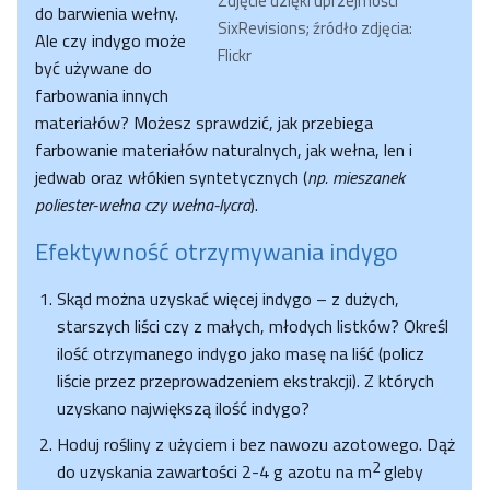
Zdjęcie dzięki uprzejmości
do barwienia wełny.
SixRevisions; źródło zdjęcia:
Ale czy indygo może
Flickr
być używane do
farbowania innych
materiałów? Możesz sprawdzić, jak przebiega
farbowanie materiałów naturalnych, jak wełna, len i
jedwab oraz włókien syntetycznych (
np. mieszanek
poliester-wełna czy wełna-lycra
).
Efektywność otrzymywania indygo
Skąd można uzyskać więcej indygo – z dużych,
starszych liści czy z małych, młodych listków? Określ
ilość otrzymanego indygo jako masę na liść (policz
liście przez przeprowadzeniem ekstrakcji). Z których
uzyskano największą ilość indygo?
Hoduj rośliny z użyciem i bez nawozu azotowego. Dąż
2
do uzyskania zawartości 2-4 g azotu na m
gleby