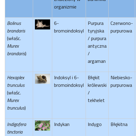
organizmie
Bolinus
6-
Purpura
Czerwono-
brandaris
bromoindoksyl
tyryjska
purpurowa
(właśc.
/ purpura
Murex
antyczna
brandaris
)
/
argaman
Hexaplex
Indoksyl i 6-
Błękit
Niebiesko-
trunculus
bromoindoksyl
królewski
purpurowa
(właśc.
/
Murex
tekhelet
trunculus
)
Indigofera
Indykan
Indygo
Błękitna
tinctoria