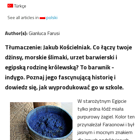
Türkçe
See all articles in
polski
Author(s):
Gianluca Farusi
Tłumaczenie: Jakub Kościelniak. Co łączy twoje
dżinsy, morskie ślimaki, urzet barwierski i
egipską rodzinę królewską? To barwnik -
indygo. Poznaj jego fascynującą historię i
dowiedz się, jak wyprodukować go w szkole.
W starożytnym Egipcie
tylko jedna łódź miała
purpurowy żagiel. Kolor ten
przynależał Faraonowi i był
jasnym i mocnym znakiem