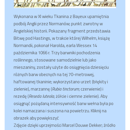
Wykonana w XI wieku Tkanina z Bayeux upamiętnia
podbój Anglii przez Normanów; punkt zwrotny w
Angielskiej historii. Pokazany fragment przedstawia
Bitwę pod Hastings, w trakcie której Wilhelm, książę
Normandii, pokonał Harolda, earla Wessex 14
października 1066 r. Trzy barwniki pochodzenia
roślinnego, stosowane samodzielnie lub jako
mieszaniny, zostały użyte do osiągnięcia dziesięciu
różnych barw obecnych na tej 70-metrowej,
haftowanej tkaninie; wykorzystano urzet (błękity i
zielenie), marzannę (
Rubia tinctorum
; czerwienie) i
rezedę (
Reseda luteola
; żółcie i ciemne zielenie). Aby
osiągnąć pożądaną intensywność barw wełna była po
kolei namaczana i suszona na powietrzu. Kliknij na
obrazek aby powiększyć
Zdjęcie dzięki uprzejmości Marcel Douwe Dekker; źródło