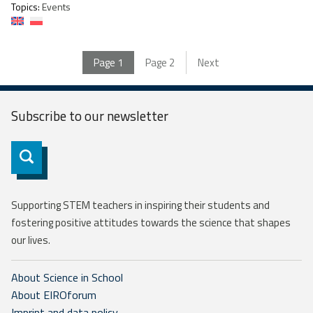
Topics:
Events
Page
1
Page
2
Next
Subscribe to our
newsletter
Subscribe
Supporting STEM teachers in inspiring their students and
fostering positive attitudes towards the science that shapes
our lives.
About Science in School
About EIROforum
Imprint and data policy