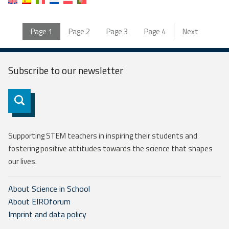
Page
1
Page
2
Page
3
Page
4
Next
Subscribe to our
newsletter
Subscribe
Supporting STEM teachers in inspiring their students and
fostering positive attitudes towards the science that shapes
our lives.
About Science in School
About EIROforum
Imprint and data policy