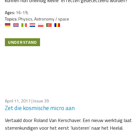
kunnen hun oneindig kleine effecten gedetecteerd worden?
Ages:
16-19;
Topics:
Physics, Astronomy / space
UNDERSTAND
April 11, 2017
| Issue 39
Zet die kosmische micro aan
Vertaald door Roland Van Kerschaver. Een nieuw werktuig laat
sterrenkundigen voor het eerst ‘luisteren’ naar het Heelal.