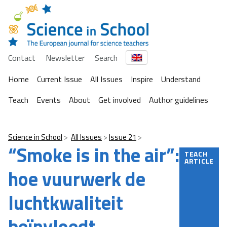
Contact
Newsletter
Search
Home
Current Issue
All Issues
Inspire
Understand
Teach
Events
About
Get involved
Author guidelines
Science in School
All Issues
Issue 21
“Smoke is in the air”:
TEACH
ARTICLE
hoe vuurwerk de
luchtkwaliteit
beïnvloedt