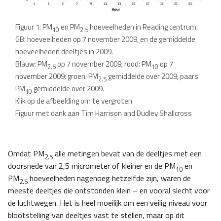
Figuur 1: PM
en PM
hoeveelheden in Reading centrum,
10
2.5
GB: hoeveelheden op 7 november 2009, en de gemiddelde
hoeveelheden deeltjes in 2009.
Blauw: PM
op 7 november 2009; rood: PM
op 7
2.5
10
november 2009; groen: PM
gemiddelde over 2009; paars:
2.5
PM
gemiddelde over 2009.
10
Klik op de afbeelding om te vergroten
Figuur met dank aan Tim Harrison and Dudley Shallcross
Omdat PM
alle metingen bevat van de deeltjes met een
2.5
doorsnede van 2,5 micrometer of kleiner en de PM
en
10
PM
hoeveelheden nagenoeg hetzelfde zijn, waren de
2.5
meeste deeltjes die ontstonden klein – en vooral slecht voor
de luchtwegen. Het is heel moeilijk om een veilig niveau voor
blootstelling van deeltjes vast te stellen, maar op dit