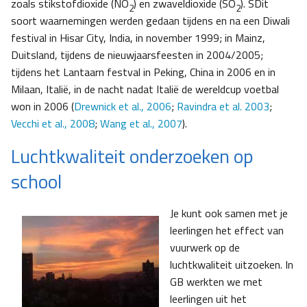
zoals stikstofdioxide (NO
) en zwaveldioxide (SO
). SDit
2
2
soort waarnemingen werden gedaan tijdens en na een Diwali
festival in Hisar City, India, in november 1999; in Mainz,
Duitsland, tijdens de nieuwjaarsfeesten in 2004/2005;
tijdens het Lantaarn festval in Peking, China in 2006 en in
Milaan, Italië, in de nacht nadat Italië de wereldcup voetbal
won in 2006 (
Drewnick et al., 2006
;
Ravindra et al. 2003
;
Vecchi et al., 2008
;
Wang et al., 2007
).
Luchtkwaliteit onderzoeken op
school
Je kunt ook samen met je
leerlingen het effect van
vuurwerk op de
luchtkwaliteit uitzoeken. In
GB werkten we met
leerlingen uit het