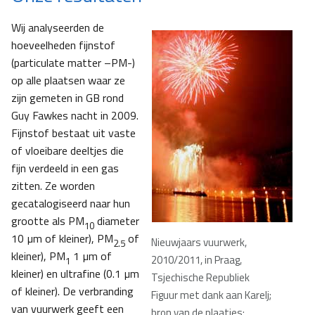
Wij analyseerden de
hoeveelheden fijnstof
(particulate matter –PM-)
op alle plaatsen waar ze
zijn gemeten in GB rond
Guy Fawkes nacht in 2009.
Fijnstof bestaat uit vaste
of vloeibare deeltjes die
fijn verdeeld in een gas
zitten. Ze worden
gecatalogiseerd naar hun
grootte als PM
diameter
10
10 µm of kleiner), PM
of
Nieuwjaars vuurwerk,
2.5
kleiner), PM
1 µm of
2010/2011, in Praag,
1
kleiner) en ultrafine (0.1 µm
Tsjechische Republiek
of kleiner). De verbranding
Figuur met dank aan Karelj;
van vuurwerk geeft een
bron van de plaatjes: