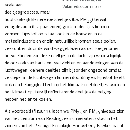
scala aan
Wikimedia Commons
deeltjesgroottes, maar
hoofdzakelijk kleinere roetdeeltjes (b.v. PM
) terwijl
2.5
vreugdevuren (b.v. paasvuren) grotere deeltjes kunnen
vormen. Fijnstof ontstaat ook in de bouw en in de
metaalindustrie en er zijn natuurlijke bronnen zoals pollen,
zeezout en door de wind weggeblazen aarde. Toegenomen
hoeveelheden van deze deeltjes in de lucht zijn waarschijnlijk
de oorzaak van hart- en vaatziekten en aandoeningen van de
luchtwegen; kleinere deeltjes zijn bijzonder ongezond omdat
ze dieper in de luchtwegen kunnen doordringen. Fijnstof heeft
ook een belangrijk effect op het klimaat: roetdeeltjes warmen
het klimaat op, terwijl reflecterende deeltjes de neiging
hebben het af te koelen.
Als voorbeeld (figuur 1), laten we PM
en PM
niveaus zien
2.5
10
van het centrum van Reading, een universiteitsstad in het
zuiden van het Verenigd Koninkrijk. Hoewel Guy Fawkes nacht