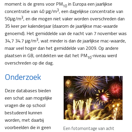
moment is de grens voor PM
in Europa een jaarlijkse
10
3
concentratie van 40 μg/m
, een dagelijkse concentratie van
3
50μg/m
, en die mogen niet vaker worden overschreden dan
35 keer per kalenderjaar (daarom de jaarlijkse mac-waarde
genoemd). Het gemiddelde van de nacht van 7 november was
3
34,7 34.7 μg/m
, wat minder is dan de jaarlijkse mac-waarde,
maar veel hoger dan het gemiddelde van 2009. Op andere
plaatsen in GB, ontdekten we dat het PM
-niveau werd
10
overschreden op die dag.
Onderzoek
Deze databases bieden
een schat aan mogelijke
vragen die op school
bestudeerd kunnen
worden, met daarbij
voorbeelden die in geen
Een fotomontage van acht