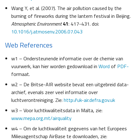
Wang Y, et al. (2007). The air pollution caused by the
burning of fireworks during the lantern festival in Beijing.
Atmospheric Environment
41
: 417-431. doi:
10.1016/j.atmosenv.2006.07.043
Web References
w1 – Ondersteunende informatie over de chemie van
vuurwerk, kan hier worden gedownload in
Word
of
PDF-
formaat.
w2 – De Britse-AIR website bevat een uitgebreid data-
archief, evenals zeer veel informatie over
luchtverontreiniging. Zie:
http://uk-air.defra.gov.uk
w3 – Voor luchtkwaliteitsdata in Malta, zie:
www.mepa.org.mt/airquality
w4 – Om de luchtkwaliteit gegevens van het Europees
Milieuagentschap AirBase te downloaden, zie: