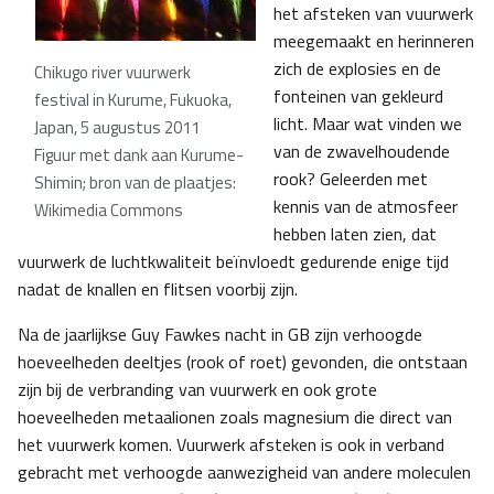
het afsteken van vuurwerk
meegemaakt en herinneren
zich de explosies en de
Chikugo river vuurwerk
fonteinen van gekleurd
festival in Kurume, Fukuoka,
licht. Maar wat vinden we
Japan, 5 augustus 2011
van de zwavelhoudende
Figuur met dank aan Kurume-
rook? Geleerden met
Shimin; bron van de plaatjes:
kennis van de atmosfeer
Wikimedia Commons
hebben laten zien, dat
vuurwerk de luchtkwaliteit beïnvloedt gedurende enige tijd
nadat de knallen en flitsen voorbij zijn.
Na de jaarlijkse Guy Fawkes nacht in GB zijn verhoogde
hoeveelheden deeltjes (rook of roet) gevonden, die ontstaan
zijn bij de verbranding van vuurwerk en ook grote
hoeveelheden metaalionen zoals magnesium die direct van
het vuurwerk komen. Vuurwerk afsteken is ook in verband
gebracht met verhoogde aanwezigheid van andere moleculen