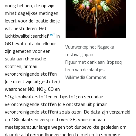
nodig hebben, die op zijn
minst dagelijkse metingen
levert voor de locatie die je
wilt bestuderen. Het
w2
luchtkwaliteitsarchief
in
GB bevat data die elk uur
Vuurwerkop het Nagaoka
zijn gemeten voor een
festival, Japan
scala aan chemische
Figuur met dank aan Kropsoq;
stoffen; primair
bron van de plaatjes:
verontreinigende stoffen
Wikimedia Commons
(die direct zijn uitgestoten)
waaronder NO, NO
, CO en
2
SO
; koolwaterstoffen en fijnstof; en secundair
2
verontreinigende stoffen (die ontstaan uit primair
verontreinigende stoffen) zoals ozon. De data zijn verzameld
op 186 plaatsen verspreid over GB, variërend van
meetapparatuur langs wegen tot dunbevolkte gebieden om
daar de achtergrondhoeveelheden te meten. In sommige