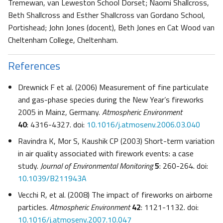
Tremewan, van Leweston School Dorset; Naomi Shallcross,
Beth Shallcross and Esther Shallcross van Gordano School,
Portishead; John Jones (docent), Beth Jones en Cat Wood van
Cheltenham College, Cheltenham.
References
Drewnick F et al. (2006) Measurement of fine particulate
and gas-phase species during the New Year’s fireworks
2005 in Mainz, Germany.
Atmospheric Environment
40
: 4316-4327. doi:
10.1016/j.atmosenv.2006.03.040
Ravindra K, Mor S, Kaushik CP (2003) Short-term variation
in air quality associated with firework events: a case
study.
Journal of Environmental Monitoring
5
: 260-264. doi:
10.1039/B211943A
Vecchi R, et al. (2008) The impact of fireworks on airborne
particles.
Atmospheric Environment
42
: 1121-1132. doi:
10.1016/j.atmosenv.2007.10.047