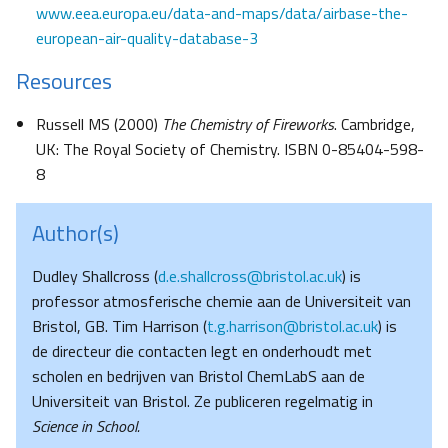
www.eea.europa.eu/data-and-maps/data/airbase-the-
european-air-quality-database-3
Resources
Russell MS (2000)
The Chemistry of Fireworks
. Cambridge,
UK: The Royal Society of Chemistry. ISBN 0-85404-598-
8
Author(s)
Dudley Shallcross (
d.e.shallcross@bristol.ac.uk
) is
professor atmosferische chemie aan de Universiteit van
Bristol, GB. Tim Harrison (
t.g.harrison@bristol.ac.uk
) is
de directeur die contacten legt en onderhoudt met
scholen en bedrijven van Bristol ChemLabS aan de
Universiteit van Bristol. Ze publiceren regelmatig in
Science in School.