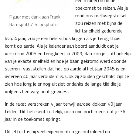
een middel om in de
toekomst te reizen. Als je
rond ons melkwegstelsel
Figuur met dank aan Frank
zou reizen met bijna de
Ramspott / iStockphoto
lichtsnelheid gedurende
bvb. 4 jaar, zou je een hele schok krijgen als je terug thuis
komt op aarde. Als je kalender aan boord aanduidt dat je
vertrok in 2005 en terugkeert in 2009, dan zou je –afhankelijk
van je exacte snelheid en hoe je baan gekromd werd door de
sterren- vaststellen dat het op aarde al het jaar 2045 is en
iedereen 40 jaar verouderd is. Ook zij zouden geschokt zijn te
zien hoe jong je er nog uitziet ondanks de lange tijd die je
volgens hen weg bent geweest.
In de raket verstreken 4 jaar terwijl aardse klokken 40 jaar
telden. Dit betekent feitelijk, noch min noch meer, dat je 36
jaar in de toekomst springt.
Dit effect is bij veel experimenten gecontroleerd en