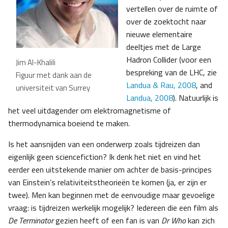
vertellen over de ruimte of
over de zoektocht naar
nieuwe elementaire
deeltjes met de Large
Hadron Collider (voor een
Jim Al-Khalili
bespreking van de LHC, zie
Figuur met dank aan de
Landua & Rau, 2008
, and
universiteit van Surrey
Landua, 2008
). Natuurlijk is
het veel uitdagender om elektromagnetisme of
thermodynamica boeiend te maken.
Is het aansnijden van een onderwerp zoals tijdreizen dan
eigenlijk geen sciencefiction? Ik denk het niet en vind het
eerder een uitstekende manier om achter de basis-principes
van Einstein’s relativiteitstheorieën te komen (ja, er zijn er
twee). Men kan beginnen met de eenvoudige maar gevoelige
vraag: is tijdreizen werkelijk mogelijk? Iedereen die een film als
De Terminator
gezien heeft of een fan is van
Dr Who
kan zich