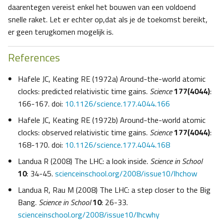
daarentegen vereist enkel het bouwen van een voldoend
snelle raket. Let er echter op,dat als je de toekomst bereikt,
er geen terugkomen mogelijk is.
References
Hafele JC, Keating RE (1972a) Around-the-world atomic
clocks: predicted relativistic time gains.
Science
177(4044)
:
166-167. doi:
10.1126/science.177.4044.166
Hafele JC, Keating RE (1972b) Around-the-world atomic
clocks: observed relativistic time gains.
Science
177(4044)
:
168-170. doi:
10.1126/science.177.4044.168
Landua R (2008) The LHC: a look inside.
Science in School
10
: 34-45.
scienceinschool.org/2008/issue10/lhchow
Landua R, Rau M (2008) The LHC: a step closer to the Big
Bang.
Science in School
10
: 26-33.
scienceinschool.org/2008/issue10/lhcwhy