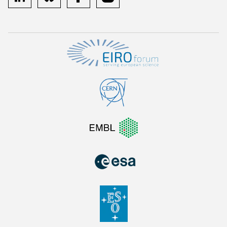
linkedin
bluesky
facebook
instagram