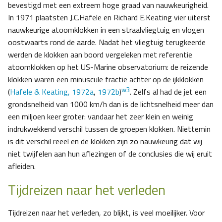
bevestigd met een extreem hoge graad van nauwkeurigheid.
In 1971 plaatsten J.C.Hafele en Richard E.Keating vier uiterst
nauwkeurige atoomklokken in een straalvliegtuig en vlogen
oostwaarts rond de aarde. Nadat het vliegtuig terugkeerde
werden de klokken aan boord vergeleken met referentie
atoomklokken op het US-Marine observatorium: de reizende
klokken waren een minuscule fractie achter op de ijkklokken
w3
(
Hafele & Keating, 1972a
,
1972b
)
. Zelfs al had de jet een
grondsnelheid van 1000 km/h dan is de lichtsnelheid meer dan
een miljoen keer groter: vandaar het zeer klein en weinig
indrukwekkend verschil tussen de groepen klokken. Niettemin
is dit verschil reëel en de klokken zijn zo nauwkeurig dat wij
niet twijfelen aan hun aflezingen of de conclusies die wij eruit
afleiden.
Tijdreizen naar het verleden
Tijdreizen naar het verleden, zo blijkt, is veel moeilijker. Voor