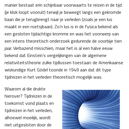
manier bestaat erin schijnbaar voorwaarts te reizen in de tijd
(je klok loopt vooruit) terwijl je beweegt langs een gekromde
baan die je terugbrengt naar je verleden (zoals je een lus
maakt in een roetsjbaan). Zo’n lus is in de fysica bekend als
een gesloten tijdachtige kromme en was het voorwerp van
een intens theoretisch onderzoek gedurende de voorbije tien
jaar. Verbazend misschien, maar het is al een halve eeuw
bekend dat Einstein’s vergelijkingen van de algemene
relativiteitstheorie zulke tijdlussen toestaan: de Amerikaanse
wiskundige Kurt Gödel toonde in 1949 aan dat dit type
tijdreizen in het verleden theoretisch mogelijk was.
Waarom al die drukte
hierover? Tijdreizen in de
toekomst vond plaats en
tijdreizen in het verleden,
alhoewel moeilijk, wordt
niet uitgesloten door de