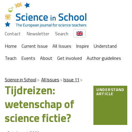
Contact
Newsletter
Search
Home
Current Issue
All Issues
Inspire
Understand
Teach
Events
About
Get involved
Author guidelines
Science in School
All Issues
Issue 11
Tijdreizen:
UNDERSTAND
ARTICLE
wetenschap of
science fictie?