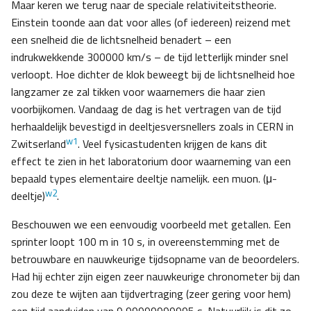
Maar keren we terug naar de speciale relativiteitstheorie.
Einstein toonde aan dat voor alles (of iedereen) reizend met
een snelheid die de lichtsnelheid benadert – een
indrukwekkende 300000 km/s – de tijd letterlijk minder snel
verloopt. Hoe dichter de klok beweegt bij de lichtsnelheid hoe
langzamer ze zal tikken voor waarnemers die haar zien
voorbijkomen. Vandaag de dag is het vertragen van de tijd
herhaaldelijk bevestigd in deeltjesversnellers zoals in CERN in
w1
Zwitserland
. Veel fysicastudenten krijgen de kans dit
effect te zien in het laboratorium door waarneming van een
bepaald types elementaire deeltje namelijk. een muon. (μ-
w2
deeltje)
.
Beschouwen we een eenvoudig voorbeeld met getallen. Een
sprinter loopt 100 m in 10 s, in overeenstemming met de
betrouwbare en nauwkeurige tijdsopname van de beoordelers.
Had hij echter zijn eigen zeer nauwkeurige chronometer bij dan
zou deze te wijten aan tijdvertraging (zeer gering voor hem)