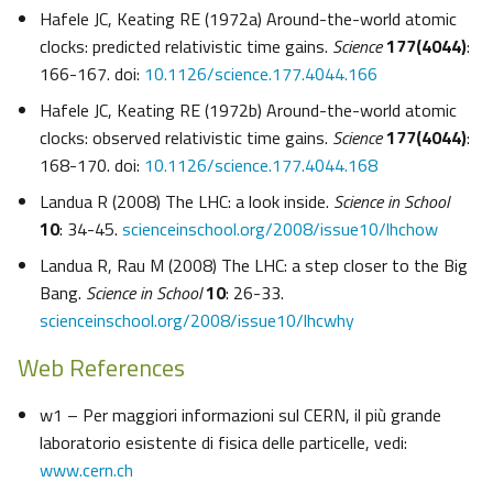
Hafele JC, Keating RE (1972a) Around-the-world atomic
clocks: predicted relativistic time gains.
Science
177(4044)
:
166-167. doi:
10.1126/science.177.4044.166
Hafele JC, Keating RE (1972b) Around-the-world atomic
clocks: observed relativistic time gains.
Science
177(4044)
:
168-170. doi:
10.1126/science.177.4044.168
Landua R (2008) The LHC: a look inside.
Science in School
10
: 34-45.
scienceinschool.org/2008/issue10/lhchow
Landua R, Rau M (2008) The LHC: a step closer to the Big
Bang.
Science in School
10
: 26-33.
scienceinschool.org/2008/issue10/lhcwhy
Web References
w1 – Per maggiori informazioni sul CERN, il più grande
laboratorio esistente di fisica delle particelle, vedi:
www.cern.ch