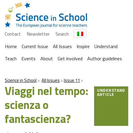
Contact
Newsletter
Search
Home
Current Issue
All Issues
Inspire
Understand
Teach
Events
About
Get involved
Author guidelines
Science in School
All Issues
Issue 11
Viaggi nel tempo:
UNDERSTAND
ARTICLE
scienza o
fantascienza?