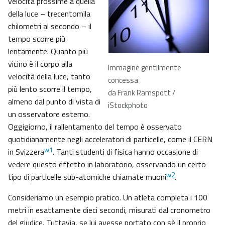
velocità prossime a quella
della luce – trecentomila
chilometri al secondo – il
tempo scorre più
lentamente. Quanto più
vicino è il corpo alla
Immagine gentilmente
velocità della luce, tanto
concessa
più lento scorre il tempo,
da Frank Ramspott /
almeno dal punto di vista di
iStockphoto
un osservatore esterno.
Oggigiorno, il rallentamento del tempo è osservato
quotidianamente negli acceleratori di particelle, come il CERN
w1
in Svizzera
. Tanti studenti di fisica hanno occasione di
vedere questo effetto in laboratorio, osservando un certo
w2
tipo di particelle sub-atomiche chiamate muoni
.
Consideriamo un esempio pratico. Un atleta completa i 100
metri in esattamente dieci secondi, misurati dal cronometro
del giudice. Tuttavia, se lui avesse portato con sè il proprio