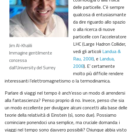
delle particelle. C’è sempre
qualcosa di entusiasmante
da dire riguardo allo spazio
o alla ricerca di nuove
particelle con l’acceleratore
LHC (Large Hadron Collider,
Jim Al-Khalili
vedi gli articoli
Landua &
Immagine gentilmente
Rau, 2008
, e
Landua,
concessa
2008
). E’ certamente
dall’University del Surrey
molto più difficile rendere
interessanti l’elettromagnetismo o la termodinamica.
Parlare di viaggi nel tempo è anch’esso un modo di arrendersi
alla fantascienza? Penso proprio di no. Invece, penso che sia
un modo eccellente per divulgare alcuni concetti alla base delle
teorie della relatività di Einstein (sì, sono due). Possiamo
cominciare ponendoci una semplice, ma cruciale domanda: i
viaggi nel tempo sono davvero possibili? Chiunque abbia visto