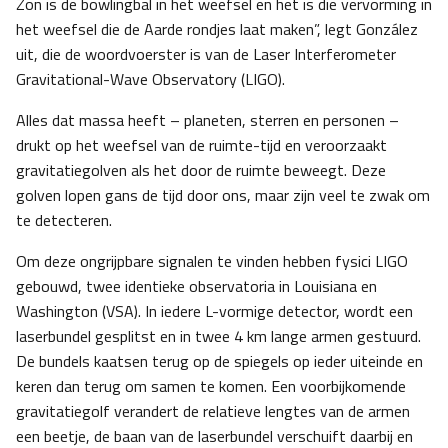
Zon is de bowlingbal in het weefsel en het is die vervorming in
het weefsel die de Aarde rondjes laat maken”, legt González
uit, die de woordvoerster is van de Laser Interferometer
Gravitational-Wave Observatory (LIGO).
Alles dat massa heeft – planeten, sterren en personen –
drukt op het weefsel van de ruimte-tijd en veroorzaakt
gravitatiegolven als het door de ruimte beweegt. Deze
golven lopen gans de tijd door ons, maar zijn veel te zwak om
te detecteren.
Om deze ongrijpbare signalen te vinden hebben fysici LIGO
gebouwd, twee identieke observatoria in Louisiana en
Washington (VSA). In iedere L-vormige detector, wordt een
laserbundel gesplitst en in twee 4 km lange armen gestuurd.
De bundels kaatsen terug op de spiegels op ieder uiteinde en
keren dan terug om samen te komen. Een voorbijkomende
gravitatiegolf verandert de relatieve lengtes van de armen
een beetje, de baan van de laserbundel verschuift daarbij en