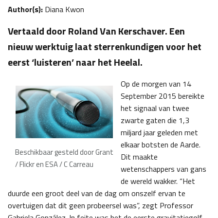
Author(s):
Diana Kwon
Vertaald door Roland Van Kerschaver. Een
nieuw werktuig laat sterrenkundigen voor het
eerst ‘luisteren’ naar het Heelal.
Op de morgen van 14
September 2015 bereikte
het signaal van twee
zwarte gaten die 1,3
miljard jaar geleden met
elkaar botsten de Aarde.
Beschikbaar gesteld door Grant
Dit maakte
/ Flickr en ESA / C Carreau
wetenschappers van gans
de wereld wakker. “Het
duurde een groot deel van de dag om onszelf ervan te
overtuigen dat dit geen probeersel was”, zegt Professor
Gabriela González. In feite was het de eerste gravitatiegolf