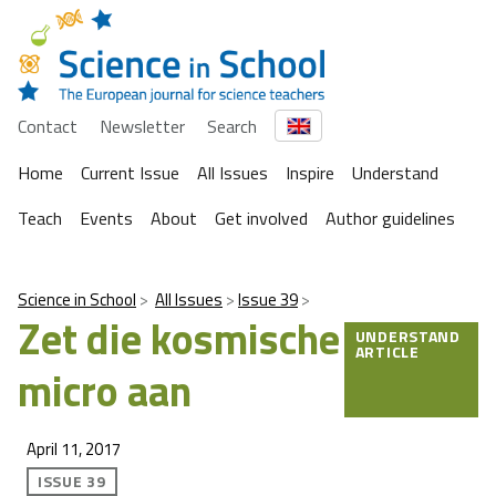
Contact
Newsletter
Search
Home
Current Issue
All Issues
Inspire
Understand
Teach
Events
About
Get involved
Author guidelines
Science in School
All Issues
Issue 39
Zet die kosmische
UNDERSTAND
ARTICLE
micro aan
April 11, 2017
ISSUE 39