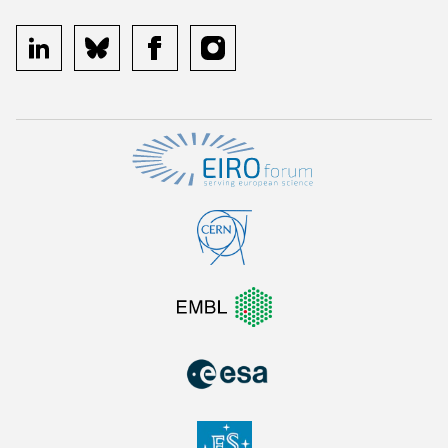
linkedin
bluesky
facebook
instagram