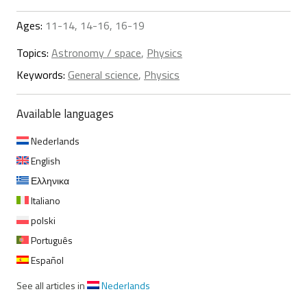
Ages:
11-14, 14-16, 16-19
Topics:
Astronomy / space
,
Physics
Keywords:
General science
,
Physics
Available languages
Nederlands
English
Ελληνικα
Italiano
polski
Português
Español
See all articles in
Nederlands