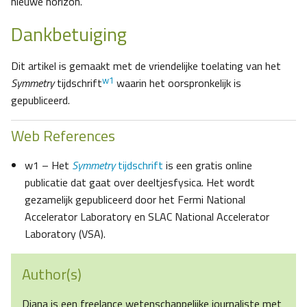
nieuwe horizon.”
Dankbetuiging
Dit artikel is gemaakt met de vriendelijke toelating van het
w1
Symmetry
tijdschrift
waarin het oorspronkelijk is
gepubliceerd.
Web References
w1 – Het
Symmetry
tijdschrift
is een gratis online
publicatie dat gaat over deeltjesfysica. Het wordt
gezamelijk gepubliceerd door het Fermi National
Accelerator Laboratory en SLAC National Accelerator
Laboratory (VSA).
Author(s)
Diana is een freelance wetenschappelijke journaliste met