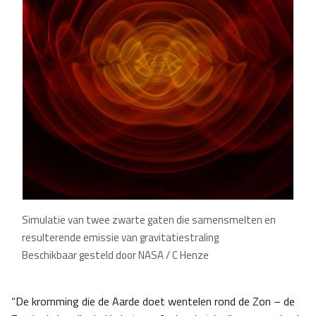
Simulatie van twee zwarte gaten die samensmelten en
resulterende emissie van gravitatiestraling
Beschikbaar gesteld door NASA / C Henze
“De kromming die de Aarde doet wentelen rond de Zon – de