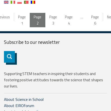
evious
Page
Page
Page
Page
…
Page
Ne
1
2
3
4
6
Subscribe to our
newsletter
Subscribe
Supporting STEM teachers in inspiring their students and
fostering positive attitudes towards the science that shapes
our lives.
About Science in School
About EIROforum