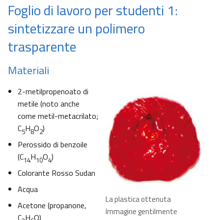
Foglio di lavoro per studenti 1:
sintetizzare un polimero
trasparente
Materiali
2-metilpropenoato di
metile (noto anche
come metil-metacrilato;
C
H
O
)
5
8
2
Perossido di benzoile
(C
H
O
)
14
10
4
Colorante Rosso Sudan
Acqua
La plastica ottenuta
Acetone (propanone,
Immagine gentilmente
C
H
O)