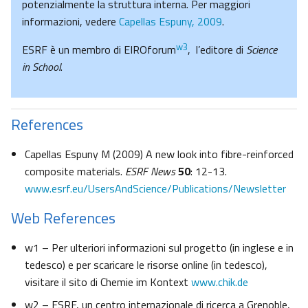
potenzialmente la struttura interna. Per maggiori
informazioni, vedere
Capellas Espuny, 2009
.
w3
ESRF è un membro di EIROforum
, l’editore di
Science
in School
.
References
Capellas Espuny M (2009) A new look into fibre-reinforced
composite materials.
ESRF News
50
: 12-13.
www.esrf.eu/UsersAndScience/Publications/Newsletter
Web References
w1 – Per ulteriori informazioni sul progetto (in inglese e in
tedesco) e per scaricare le risorse online (in tedesco),
visitare il sito di Chemie im Kontext
www.chik.de
w2 – ESRF, un centro internazionale di ricerca a Grenoble,