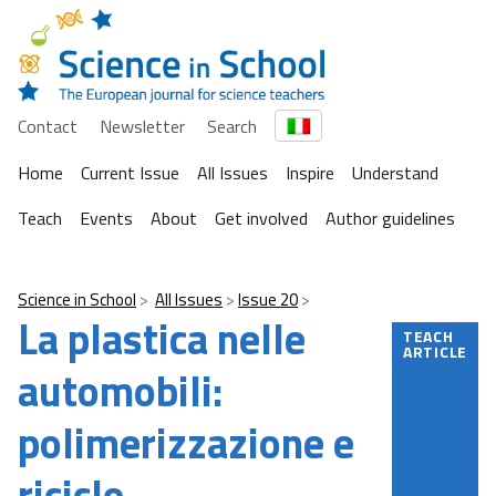
Contact
Newsletter
Search
Home
Current Issue
All Issues
Inspire
Understand
Teach
Events
About
Get involved
Author guidelines
Science in School
All Issues
Issue 20
La plastica nelle
TEACH
ARTICLE
automobili:
polimerizzazione e
riciclo