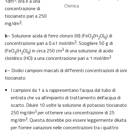
1dm
: ora è a una
Chimica
concentrazione di
tiocianato pari a 250
3
mg/dm
.
b
– Soluzione acida di ferro cloruro (III) (FeCl
(H
O)
) di
3
2
6
3
concentrazione pari a 0.41 mol/dm
. Sciogliere 50 g di
3
(FeCl
(H
O)
) in circa 250 cm
di una soluzione di acido
3
2
6
3
cloridrico (HCl) a una concentrazione pari a 1 mol/dm
c
– Dodici campioni marcati di differenti concentrazioni di ioni
tiocianato
I campioni da 1 a 4 rappresentano l’acqua dal tubo di
entrata che va all’impianto di trattamento dell’acqua di
scarto. Diluire 10 volte la soluzione di potassio tiocianato
3
250 mg/dm
per ottenere una concentrazione di 25
3
mg/dm
. Questa dovrebbe poi essere leggermente diluita
per fornire variazioni nelle concentrazioni tra i quattro