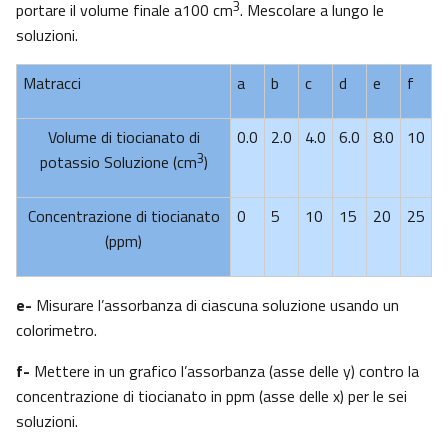
3
portare il volume finale a100 cm
. Mescolare a lungo le
soluzioni.
Matracci
a
b
c
d
e
f
Volume di tiocianato di
0.0
2.0
4.0
6.0
8.0
10
3
potassio Soluzione (cm
)
Concentrazione di tiocianato
0
5
10
15
20
25
(ppm)
e-
Misurare l’assorbanza di ciascuna soluzione usando un
colorimetro.
f-
Mettere in un grafico l’assorbanza (asse delle y) contro la
concentrazione di tiocianato in ppm (asse delle x) per le sei
soluzioni.