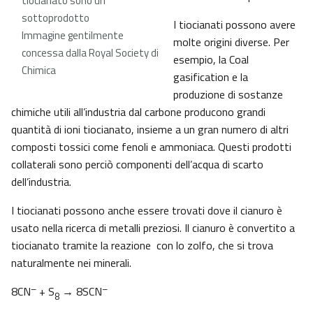
tiocianato sono un
sottoprodotto
I tiocianati possono avere
Immagine gentilmente
molte origini diverse. Per
concessa dalla Royal Society di
esempio, la Coal
Chimica
gasification e la
produzione di sostanze
chimiche utili all’industria dal carbone producono grandi
quantità di ioni tiocianato, insieme a un gran numero di altri
composti tossici come fenoli e ammoniaca. Questi prodotti
collaterali sono perciò componenti dell’acqua di scarto
dell’industria.
I tiocianati possono anche essere trovati dove il cianuro è
usato nella ricerca di metalli preziosi. Il cianuro è convertito a
tiocianato tramite la reazione con lo zolfo, che si trova
naturalmente nei minerali.
–
–
8CN
+ S
→ 8SCN
8