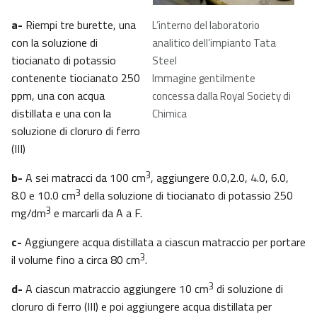
a-
Riempi tre burette, una
L’interno del laboratorio
con la soluzione di
analitico dell’impianto Tata
tiocianato di potassio
Steel
contenente tiocianato 250
Immagine gentilmente
ppm, una con acqua
concessa dalla Royal Society di
distillata e una con la
Chimica
soluzione di cloruro di ferro
(III)
3
b-
A sei matracci da 100 cm
, aggiungere 0.0,2.0, 4.0, 6.0,
3
8.0 e 10.0 cm
della soluzione di tiocianato di potassio 250
3
mg/dm
e marcarli da A a F.
c-
Aggiungere acqua distillata a ciascun matraccio per portare
3
il volume fino a circa 80 cm
.
3
d-
A ciascun matraccio aggiungere 10 cm
di soluzione di
cloruro di ferro (III) e poi aggiungere acqua distillata per