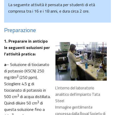
La seguente attività è pensata per studenti di età
compresa tra i 16 e i 18 anni, e dura circa 2 ore.
Preparazione
1. Preparare in anticipo
le seguenti soluzioni per
l’attività pratica:
a
– Soluzione di tiocianato
di potassio (KSCN) 250
3
mg/dm
(250 ppm).
Sciogliere 4.5 g di
L’interno del laboratorio
tiocianato di potassio in
analitico dell’impianto Tata
3
500 cm
di acqua distillata.
Steel
3
Quindi diluire 50 cm
di
Immagine gentilmente
questa soluzione fino a
concessa dalla Royal Society di
3