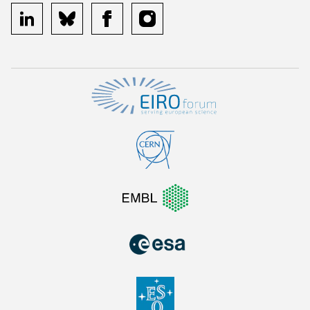
linkedin
bluesky
facebook
instagram