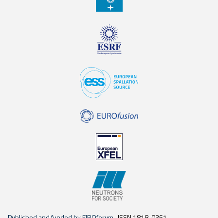
Published and funded by EIROforum
ISSN 1818-0361