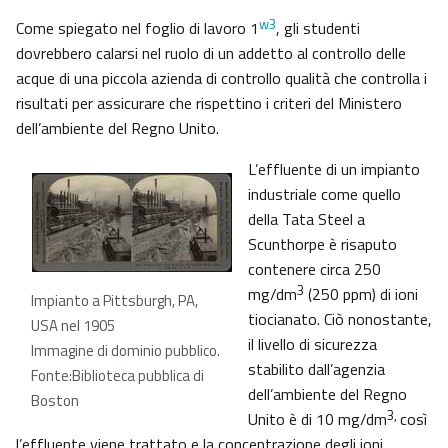
w3
Come spiegato nel foglio di lavoro 1
, gli studenti
dovrebbero calarsi nel ruolo di un addetto al controllo delle
acque di una piccola azienda di controllo qualità che controlla i
risultati per assicurare che rispettino i criteri del Ministero
dell’ambiente del Regno Unito.
L’effluente di un impianto
industriale come quello
della Tata Steel a
Scunthorpe è risaputo
contenere circa 250
3
mg/dm
(250 ppm) di ioni
Impianto a Pittsburgh, PA,
tiocianato. Ciò nonostante,
USA nel 1905
il livello di sicurezza
Immagine di dominio pubblico.
stabilito dall’agenzia
Fonte:Biblioteca pubblica di
dell’ambiente del Regno
Boston
3,
Unito è di 10 mg/dm
così
l’effluente viene trattato e la concentrazione degli ioni