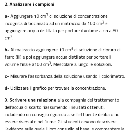
2. Analizzare i campioni
3
a-
Aggiungere 10 cm
di soluzione di concentrazione
3
incognita di tiocianato ad un matraccio da 100 cm
e
aggiungere acqua distillata per portare il volume a circa 80
3
cm
.
3
b-
Al matraccio aggiungere 10 cm
di soluzione di cloruro di
ferro (III) e poi aggiungere acqua distillata per portare il
3
volume finale a100 cm
. Mescolare a lungo le soluzioni.
c-
Misurare l’assorbanza della soluzione usando il colorimetro.
d-
Utilizzare il grafico per trovare la concentrazione.
3. Scrivere una relazione
alla compagnia del trattamento
dell’acqua di scarto riassumendo i risultati ottenuti,
includendo un consiglio riguardo a se l’effluente debba o no
essere riversato nel fiume. Gli studenti devono descrivere
l’evidenza sulla quale il loro consiglio si basa, e commentare la