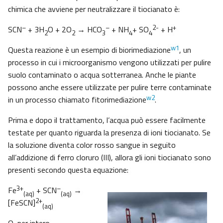
chimica che avviene per neutralizzare il tiocianato è:
–
–
2-
+
SCN
+ 3H
O + 2O
→ HCO
+ NH
+ SO
+ H
2
2
3
4
4
w1
Questa reazione è un esempio di biorimediazione
, un
processo in cui i microorganismo vengono utilizzati per pulire
suolo contaminato o acqua sotterranea. Anche le piante
possono anche essere utilizzate per pulire terre contaminate
w2
in un processo chiamato fitorimediazione
.
Prima e dopo il trattamento, l’acqua può essere facilmente
testate per quanto riguarda la presenza di ioni tiocianato. Se
la soluzione diventa color rosso sangue in seguito
all’addizione di ferro cloruro (III), allora gli ioni tiocianato sono
presenti secondo questa equazione:
3+
–
Fe
+ SCN
→
(aq)
(aq)
2+
[FeSCN]
(aq)