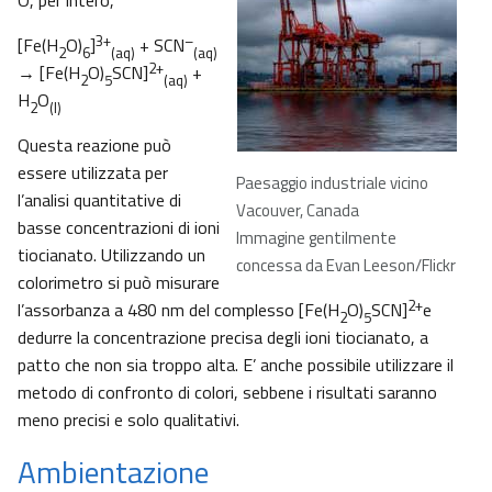
O, per intero,
3+
–
[Fe(H
O)
]
+ SCN
2
6
(aq)
(aq)
2+
→ [Fe(H
O)
SCN]
+
2
5
(aq)
H
O
2
(l)
Questa reazione può
essere utilizzata per
Paesaggio industriale vicino
l’analisi quantitative di
Vacouver, Canada
basse concentrazioni di ioni
Immagine gentilmente
tiocianato. Utilizzando un
concessa da Evan Leeson/Flickr
colorimetro si può misurare
2+
l’assorbanza a 480 nm del complesso [Fe(H
O)
SCN]
e
2
5
dedurre la concentrazione precisa degli ioni tiocianato, a
patto che non sia troppo alta. E’ anche possibile utilizzare il
metodo di confronto di colori, sebbene i risultati saranno
meno precisi e solo qualitativi.
Ambientazione