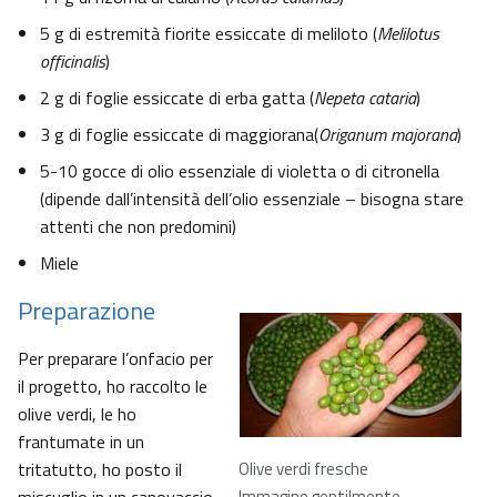
5 g di estremità fiorite essiccate di meliloto (
Melilotus
officinalis
)
2 g di foglie essiccate di erba gatta (
Nepeta cataria
)
3 g di foglie essiccate di maggiorana(
Origanum majorana
)
5-10 gocce di olio essenziale di violetta o di citronella
(dipende dall’intensità dell’olio essenziale – bisogna stare
attenti che non predomini)
Miele
Preparazione
Per preparare l’onfacio per
il progetto, ho raccolto le
olive verdi, le ho
frantumate in un
tritatutto, ho posto il
Olive verdi fresche
Immagine gentilmente