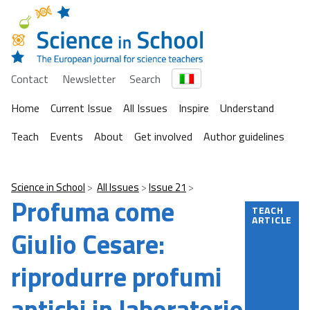
Contact
Newsletter
Search
Home
Current Issue
All Issues
Inspire
Understand
Teach
Events
About
Get involved
Author guidelines
Science in School
All Issues
Issue 21
Profuma come
TEACH
ARTICLE
Giulio Cesare:
riprodurre profumi
antichi in laboratorio