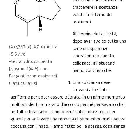
trattenere le sostanze
volatili all’interno del
profumo)
Al termine dell’attività,
dopo aver svolto tutta una
(4a
S
,7
S
,7a
R
)-4,7-dimethyl
serie di esperienze
-5,6,7,7a
laboratoriali a questa
-tetrahydrocyclopenta
collegate, gli studenti
[
c
]pyran-1(4a
H
)-one
hanno concluso che:
Per gentile concessione di
Una sostanza deve
Gianluca Farusi
trovarsi allo stato
aeriforme per poter essere odorata. In un primo momento
molti studenti non erano d’accordo perché pensavano che i
metalli odorassero. L’hanno verificato indossando dei
guanti per sollevare una moneta di rame ed odorarla senza
toccarla con il naso. Hanno fatto poi la stessa cosa senza