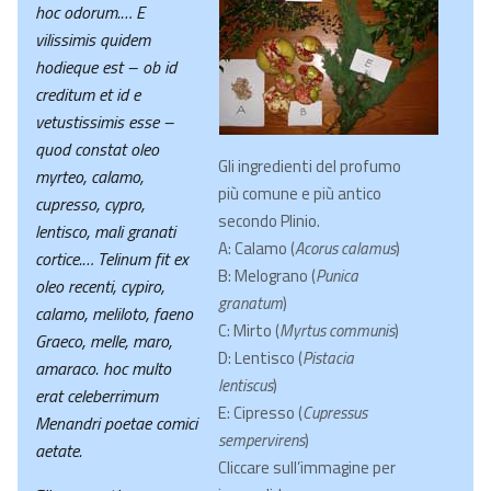
hoc odorum.… E
vilissimis quidem
hodieque est – ob id
creditum et id e
vetustissimis esse –
quod constat oleo
Gli ingredienti del profumo
myrteo, calamo,
più comune e più antico
cupresso, cypro,
secondo Plinio.
lentisco, mali granati
A: Calamo (
Acorus calamus
)
cortice.… Telinum fit ex
B: Melograno (
Punica
oleo recenti, cypiro,
granatum
)
calamo, meliloto, faeno
C: Mirto (
Myrtus communis
)
Graeco, melle, maro,
D: Lentisco (
Pistacia
amaraco. hoc multo
lentiscus
)
erat celeberrimum
E: Cipresso (
Cupressus
Menandri poetae comici
sempervirens
)
aetate.
Cliccare sull’immagine per