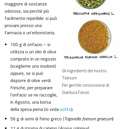
maggiore di sostanze
odorose, sia perché più
facilmente reperibile: si può
provare presso una
farmacia o un’erboristeria.
100 g di onfacio – si
utilizza o un olio di oliva
comprato in un negozio
(sceglierne uno inodore)
Gli ingredienti del nostro
oppure, se si può
Telinum
disporre di olive verdi
Per gentile concessione di
fresche, per preparare
Gianluca Farusi
l’onfacio se ne raccoglie,
in Agosto, una borsa
della spesa piena (si veda
sotto
).
56 g di semi di fieno greco (
Trigonella foenum graecum
)
11 g di rizoma di calamo (
Acorus calamus
)