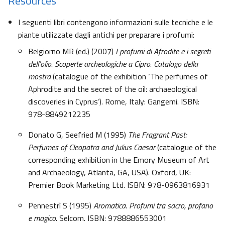
Resources
I seguenti libri contengono informazioni sulle tecniche e le
piante utilizzate dagli antichi per preparare i profumi:
Belgiorno MR (ed.) (2007)
I profumi di Afrodite e i segreti
dell’olio. Scoperte archeologiche a Cipro. Catalogo della
mostra
(catalogue of the exhibition ‘The perfumes of
Aphrodite and the secret of the oil: archaeological
discoveries in Cyprus’). Rome, Italy: Gangemi. ISBN:
978-8849212235
Donato G, Seefried M (1995)
The Fragrant Past:
Perfumes of Cleopatra and Julius Caesar
(catalogue of the
corresponding exhibition in the Emory Museum of Art
and Archaeology, Atlanta, GA, USA). Oxford, UK:
Premier Book Marketing Ltd. ISBN: 978-0963816931
Pennestrì S (1995)
Aromatica. Profumi tra sacro, profano
e magico
. Selcom. ISBN: 9788886553001