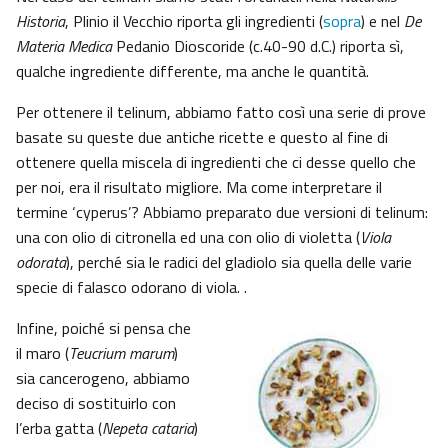
Historia
, Plinio il Vecchio riporta gli ingredienti (
sopra
) e nel
De
Materia Medica
Pedanio Dioscoride (c.40-90 d.C.) riporta sì,
qualche ingrediente differente, ma anche le quantità.
Per ottenere il telinum, abbiamo fatto così una serie di prove
basate su queste due antiche ricette e questo al fine di
ottenere quella miscela di ingredienti che ci desse quello che
per noi, era il risultato migliore. Ma come interpretare il
termine ‘cyperus’? Abbiamo preparato due versioni di telinum:
una con olio di citronella ed una con olio di violetta (
Viola
odorata
), perché sia le radici del gladiolo sia quella delle varie
specie di falasco odorano di viola. .
Infine, poiché si pensa che
il maro (
Teucrium marum
)
sia cancerogeno, abbiamo
deciso di sostituirlo con
l’erba gatta (
Nepeta cataria
)