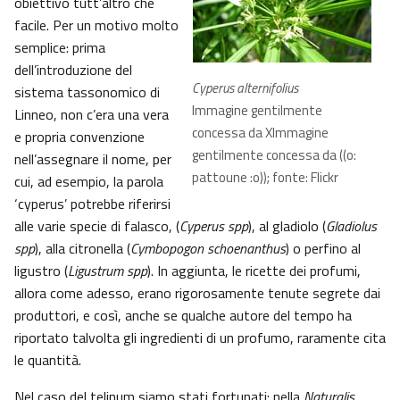
obiettivo tutt’altro che
facile. Per un motivo molto
semplice: prima
dell’introduzione del
Cyperus alternifolius
sistema tassonomico di
Immagine gentilmente
Linneo, non c’era una vera
concessa da XImmagine
e propria convenzione
gentilmente concessa da ((o:
nell’assegnare il nome, per
pattoune :o)); fonte: Flickr
cui, ad esempio, la parola
‘cyperus’ potrebbe riferirsi
alle varie specie di falasco, (
Cyperus spp
), al gladiolo (
Gladiolus
spp
), alla citronella (
Cymbopogon schoenanthus
) o perfino al
ligustro (
Ligustrum spp
). In aggiunta, le ricette dei profumi,
allora come adesso, erano rigorosamente tenute segrete dai
produttori, e così, anche se qualche autore del tempo ha
riportato talvolta gli ingredienti di un profumo, raramente cita
le quantità.
Nel caso del telinum siamo stati fortunati: nella
Naturalis