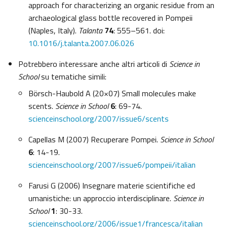
approach for characterizing an organic residue from an
archaeological glass bottle recovered in Pompeii
(Naples, Italy).
Talanta
74
: 555–561. doi:
10.1016/j.talanta.2007.06.026
Potrebbero interessare anche altri articoli di
Science in
School
su tematiche simili:
Börsch-Haubold A (20×07) Small molecules make
scents.
Science in School
6
: 69-74.
scienceinschool.org/2007/issue6/scents
Capellas M (2007) Recuperare Pompei.
Science in School
6
: 14-19.
scienceinschool.org/2007/issue6/pompeii/italian
Farusi G (2006) Insegnare materie scientifiche ed
umanistiche: un approccio interdisciplinare.
Science in
School
1
: 30-33.
scienceinschool.org/2006/issue1/francesca/italian