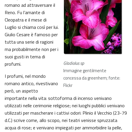
romano ad attraversare il
Reno. Fu l’amante di
Cleopatra e il mese di
Luglio si chiama così per lui.
Giulio Cesare è famoso per
tutta una serie di ragioni
ma probabilmente non per i
suoi gusti in tema di
Gladiolus sp
profumi.
Immagine gentilmente
I profumi, nel mondo
concessa da greenhem; fonte:
romano antico, rivestivano
Flickr
però, un aspetto
importante nella vita: sottoforma di incenso venivano
utilizzati nelle cerimonie religiose; nei luoghi pubblici venivano
utilizzati per mascherare i cattivi odori: Plinio il Vecchio (23-79
d.C.) scrive come, allo scopo, nei teatri venisse spruzzata
acqua di rose; e venivano impiegati per ammorbidire la pelle,