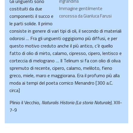
Gli unguenti sono
ingrandirla
costituiti da due
Immagine gentilmente
componenti: il succo e
concessa da Gianluca Farusi
le parti solide. Il primo
consiste in genere di vari tipi di oli, il secondo di materiali
odorosi … Fra gli unguenti oggigiorno più diffusi, e per
questo motivo creduto anche il più antico, c’è quello
fatto di olio di mirto, calamo, cipresso, cipero, lentisco e
corteccia di melograno … Il Telinum si fa con olio di oliva
spremuto di recente, cipero, calamo, meliloto, fieno
greco, miele, maro e maggiorana. Era il profumo più alla
moda ai tempi del poeta comico Menandro [300 a.C.
circa]
Plinio il Vecchio,
Naturalis Historia (La storia Naturale)
, XIII-
7-9