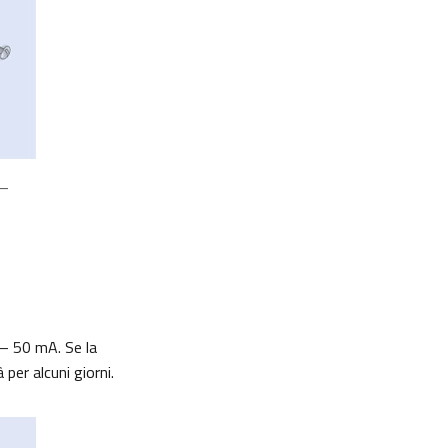
 –
 – 50 mA. Se la
 per alcuni giorni.