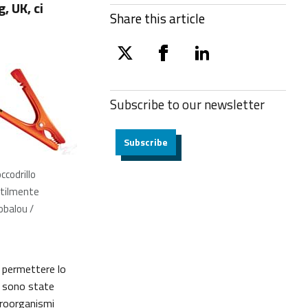
, UK, ci
Share this article
twitter
facebook
linkedin
Subscribe to our
newsletter
Subscribe
ccodrillo
tilmente
obalou /
e permettere lo
e sono state
icroorganismi