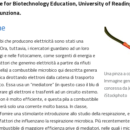
e for Biotechnology Education, University of Reading
unziona.
ne
obi che producono elettricità sono stati una
 Ora, tuttavia, i ricercatori guardano ad un loro
gi e nelle fotocamere, come sorgenti di energia e
tori che generino elettricità a partire da rifiuti
 cella) a combustibile microbico qui descritta genera
Una pinza a co
ica dirottando elettroni dalla catena di trasporto
Immagine gen
ito. Essa usa un “mediatore” (in questo caso il blu di
concessa da J
are gli elettroni e trasferirli ad un circuito esterno.
iStockphoto
n è molto efficiente, e questa pila a combustibile
erà solo una corrente molto bassa. In classe,
ornire una stimolante introduzione allo studio della respirazione, 
i fattori che influenzano la respirazione microbica. Più recentement
ombustibile di maggiore efficienza prive di mediatori, nelle quali i m