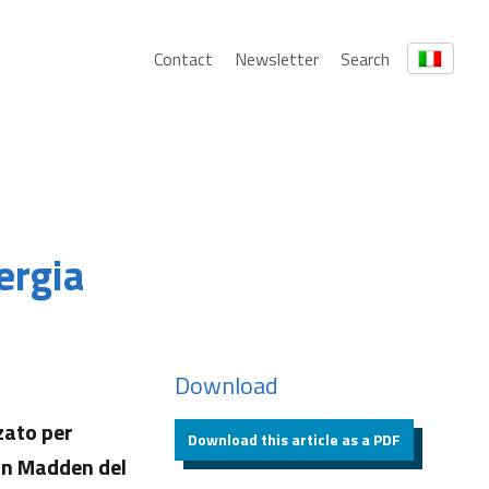
Contact
Newsletter
Search
ergia
Download
zato per
Download this article as a PDF
ean Madden del