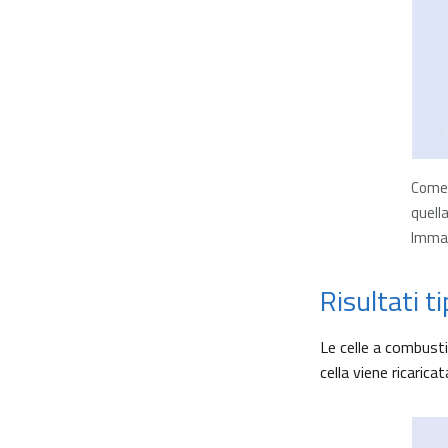
Come 
quell
Immag
Risultati ti
Le celle a combusti
cella viene ricarica