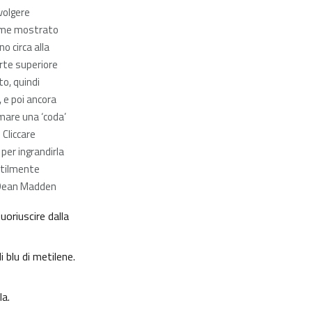
volgere
come mostrato
no circa alla
rte superiore
o, quindi
, e poi ancora
mare una ‘coda’
 Cliccare
per ingrandirla
tilmente
Dean Madden
uoriuscire dalla
i blu di metilene.
la.