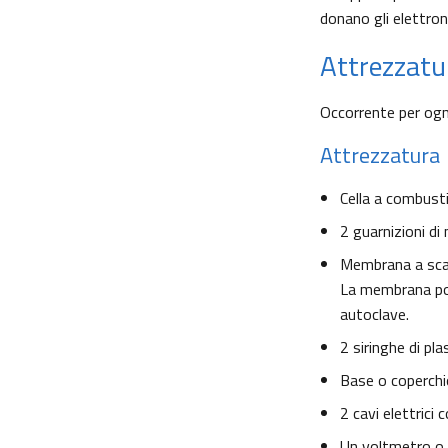
donano gli elettroni
Attrezzatur
Occorrente per ogn
Attrezzatura
Cella a combusti
2 guarnizioni di
Membrana a scamb
La membrana pot
autoclave.
2 siringhe di pla
Base o coperchio
2 cavi elettrici 
Un voltmetro o 