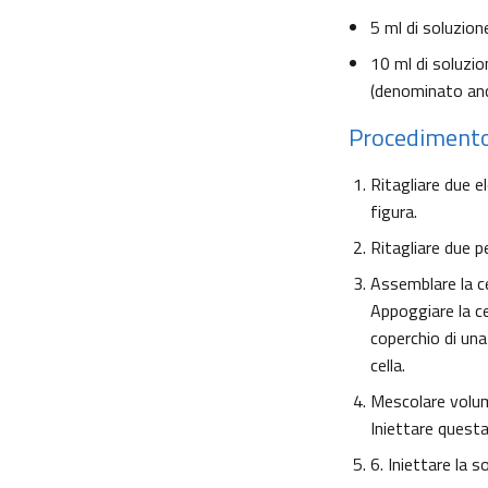
5 ml di soluzion
10 ml di soluzio
(denominato anc
Procediment
Ritagliare due e
figura.
Ritagliare due pe
Assemblare la c
Appoggiare la c
coperchio di una
cella.
Mescolare volumi 
Iniettare questa
6. Iniettare la s