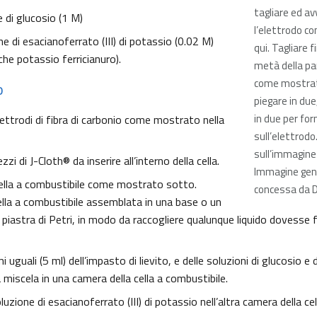
tagliare ed av
e di glucosio (1 M)
l’elettrodo 
ne di esacianoferrato (III) di potassio (0.02 M)
qui. Tagliare fi
he potassio ferricianuro).
metà della pa
come mostrat
o
piegare in due
in due per for
lettrodi di fibra di carbonio come mostrato nella
sull’elettrodo.
sull’immagine 
zzi di J-Cloth® da inserire all’interno della cella.
Immagine gen
ella a combustibile come mostrato sotto.
concessa da 
ella a combustibile assemblata in una base o un
 piastra di Petri, in modo da raccogliere qualunque liquido dovesse f
uguali (5 ml) dell’impasto di lievito, e delle soluzioni di glucosio e d
 miscela in una camera della cella a combustibile.
oluzione di esacianoferrato (III) di potassio nell’altra camera della cel