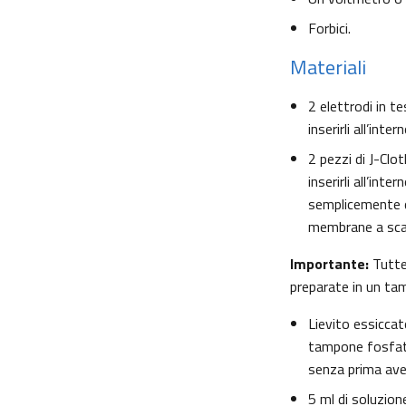
Forbici.
Materiali
2 elettrodi in te
inserirli all’inter
2 pezzi di J-Clo
inserirli all’int
semplicemente qu
membrane a scam
Importante:
Tutte
preparate in un ta
Lievito essicca
tampone fosfato
senza prima aver
5 ml di soluzion