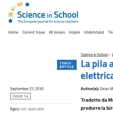
Home
Current Issue
All Issues
Inspire
Understand
Te
Science in School
La pila 
TEACH
ARTICLE
elettric
Author(s):
Dean M
September 27, 2010
ISSUE 14
Tradotto da Mon
produrre la bi
Ages:
not applicable