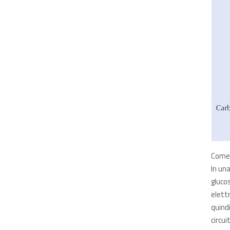
Come 
In una
glucos
elettr
quindi
circui