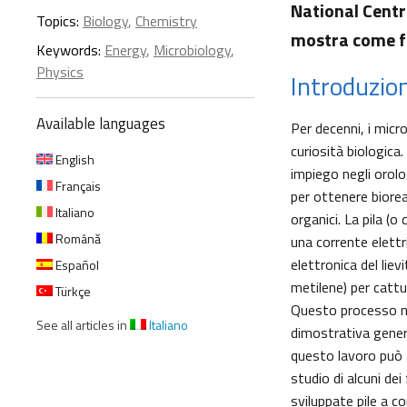
National Centr
Topics:
Biology
,
Chemistry
mostra come f
Keywords:
Energy
,
Microbiology
,
Physics
Introduzio
Available languages
Per decenni, i micr
curiosità biologica.
English
impiego negli orolo
Français
per ottenere bioreat
Italiano
organici. La pila (o
Română
una corrente elettr
elettronica del liev
Español
metilene) per cattur
Türkçe
Questo processo no
See all articles in
Italiano
dimostrativa gener
questo lavoro può f
studio di alcuni de
sviluppate pile a c