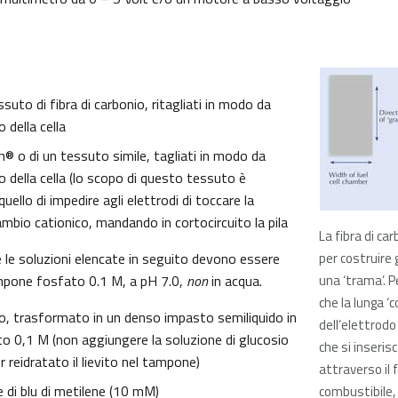
ssuto di fibra di carbonio, ritagliati in modo da
no della cella
th® o di un tessuto simile, tagliati in modo da
erno della cella (lo scopo di questo tessuto è
ello di impedire agli elettrodi di toccare la
bio cationico, mandando in cortocircuito la pila
La fibra di ca
 le soluzioni elencate in seguito devono essere
per costruire g
mpone fosfato 0.1 M, a pH 7.0,
non
in acqua.
una ‘trama’. P
che la lunga ‘c
to, trasformato in un denso impasto semiliquido in
dell’elettrodo
 0,1 M (non aggiungere la soluzione di glucosio
che si inseris
 reidratato il lievito nel tampone)
attraverso il f
e di blu di metilene (10 mM)
combustibile,