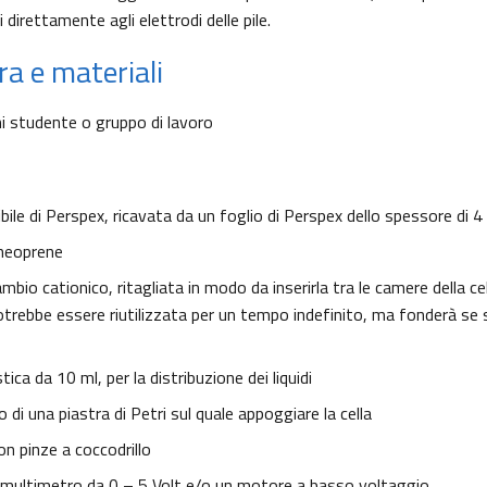
 direttamente agli elettrodi delle pile.
a e materiali
i studente o gruppo di lavoro
bile di Perspex, ricavata da un foglio di Perspex dello spessore di 
 neoprene
io cationico, ritagliata in modo da inserirla tra le camere della cel
rebbe essere riutilizzata per un tempo indefinito, ma fonderà se st
stica da 10 ml, per la distribuzione dei liquidi
 di una piastra di Petri sul quale appoggiare la cella
con pinze a coccodrillo
multimetro da 0 – 5 Volt e/o un motore a basso voltaggio