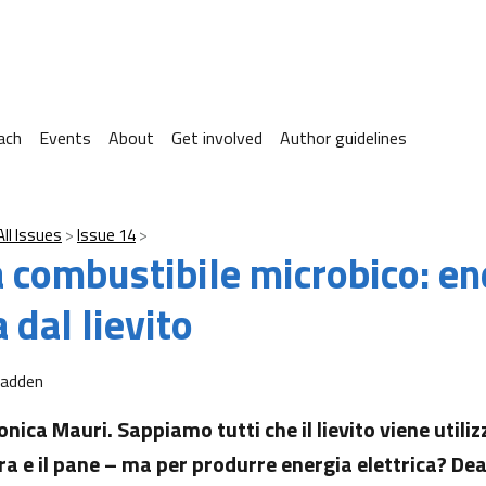
ach
Events
About
Get involved
Author guidelines
All Issues
Issue 14
a combustibile microbico: en
a dal lievito
adden
ica Mauri. Sappiamo tutti che il lievito viene utiliz
rra e il pane – ma per produrre energia elettrica? D