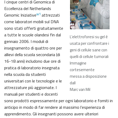
I cinque centri di Genomica di
Eccellenza del Netherlands
w1
Genomic Iniziative
attrezzati
come laboratori mobili sul DNA
sono stati offerti gratuitamente
a tutte le scuole olandesi fin dal
L’elettroforesi su gel é
gennaio 2006. I moduli di
usata per confrontare i
insegnamento di quattro ore per
geni di cellule sane con
allievi della scuola secondaria (di
quelli di cellule tumorali
16-18 anni) includono due ore di
Immagine
pratica di laboratorio insegnata
cortesemente
nella scuola da studenti
messa a disposizione
universitari con le tecnologie e le
dall
attrezzature più aggiornate. I
Marc van Mil
manuali per studenti e docenti
sono prodotti espressamente per ogni laboratorio e forniti in
anticipo in modo di far rendere al massimo l’esperienza di
apprendimento. Gli insegnanti possono avere ulteriori