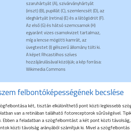
szaruhártyát (A), szivárványhártyát
(iriszt) (B), pupillát (C), szemlencsét (D), az
ideghártyát (retina) (E) és a látógödröt (F).
Az első (G) és hátsó szemcsarnok (H)
egyaránt vizes csarnokvizet tartalmaz,
míg a lencse mögötti kamrát, az
üvegtestet (I) gélszerű állomány tölti ki.
A képet Rhcastilhos szíves
hozzájárulásával közöljük; a kép forrása:
Wikimedia Commons
szem felbontóképességének becslése
gfelbontása két, tisztán elkülöníthető pont közti legkissebb szö
latban van a retinában található fotoreceptorok sűrűségével. Tipik
. Ebben a feladatban a szögfelbomtást a két pont közti távolság, 
ntok közti távolság arányából számítjuk ki. Mivel a szögfelbontás