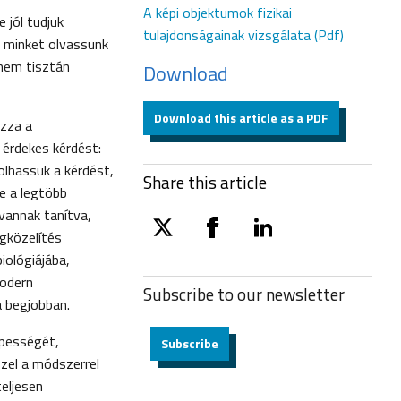
A képi objektumok fizikai
 jól tudjuk
tulajdonságainak vizsgálata (Pdf)
k minket olvassunk
 nem tisztán
Download
Download this article as a PDF
ozza a
 érdekes kérdést:
lhassuk a kérdést,
Share this article
ze a legtöbb
vannak tanítva,
egközelítés
twitter
facebook
linkedin
iológiájába,
modern
Subscribe to our
newsletter
 begjobban.
épességét,
Subscribe
zel a módszerrel
eljesen