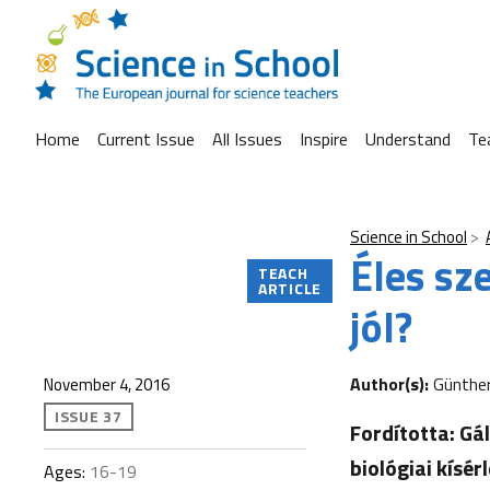
Home
Current Issue
All Issues
Inspire
Understand
Te
Science in School
Éles sz
TEACH
ARTICLE
jól?
Author(s):
Günthe
November 4, 2016
ISSUE 37
Fordította: Gá
biológiai kísé
Ages:
16-19