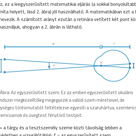
ez, ez a leegyszerűsített matematikai eljárás (a sokkal bonyolultab
ta helyett, lásd 2. ábra) jól használható. A matematikában ezt a l
nevezik. A számított arányt ezután a retinára vetített két pont kö
sználjuk, ahogyan a 2. ábrán is látható.
. Ábra: Az egyszerűsített szem. Ez az emberi egyszerűsített okuláris
ndszer megközelítőleg megegyezik a valódi szem méreteivel, de
ységes törésmutatót feltételezve egyesíti a szaruhártya, szemlenc
emcsarnok és üvegtest fénytörő testjeit.
= a tárgy és a tesztszemély szeme közti távolság (ebben a
sérletben a vizsgálótábla); f = az egyszerűsített szem