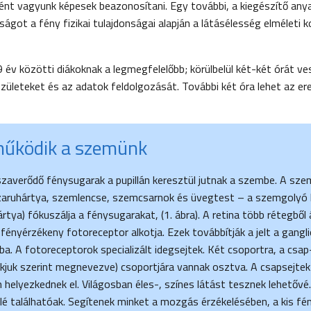
ként vagyunk képesek beazonosítani. Egy további, a kiegészítő any
lságot a fény fizikai tulajdonságai alapján a látásélesség elméleti k
 év közötti diákoknak a legmegfelelőbb; körülbelül két-két órát ve
születeket és az adatok feldolgozását. További két óra lehet az e
űködik a szemünk
szaverődő fénysugarak a pupillán keresztül jutnak a szembe. A sz
zaruhártya, szemlencse, szemcsarnok és üvegtest – a szemgolyó h
ártya) fókuszálja a fénysugarakat, (1. ábra). A retina több rétegből á
i fényérzékeny fotoreceptor alkotja. Ezek továbbítják a jelt a gangl
ba. A fotoreceptorok specializált idegsejtek. Két csoportra, a csap
lakjuk szerint megnevezve) csoportjára vannak osztva. A csapsejtek
 helyezkednek el. Világosban éles-, színes látást tesznek lehetővé.
felé találhatóak. Segítenek minket a mozgás érzékelésében, a kis fé