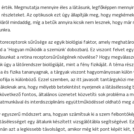
 érték. Megmutatja mennyire éles a látásunk, legfőképpen mennyire
ró részleteket. Az optikusok ezt úgy állapítják meg, hogy megkérne
bláról mindaddig, míg a betűk annyira kicsik nem lesznek, hogy már
unkra.
otoreceptorok sűrűsége az egyik biológiai faktor, amely meghatár
sd a ‘Hogyan működik a szemünk’ dobozban). Ez viszont felvet egy
tásunkat a retina receptorsűrűségének növelése? Hogy megválaszo
k úgy a látórendszer biológiáját, mint a fény fizikáját. A téma rés
gia és fizika tananyagnak, a tárgyak viszont hagyományosan külön 
ofilja is különböző. Ezzel szemben, az itt javasolt tantárgyközi m
iákoknak arra, hogy mélyebb betekintést nyerjenek a látásélesség b
 a következő fontos, általános üzenetet közvetíti: sok probléma a 
tmunkával és interdiszciplináris együttműködéssel oldható meg a
y egyszerű módszert arra, hogyan számítsuk ki a szem felbontók
ásélességet egy általunk készített vizsgálótábla segítségével. Ez
inán azt a legkissebb távolságot, amikor még két pont képét két, t