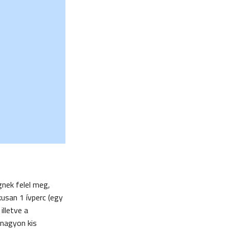
gnek felel meg,
usan 1 ívperc (egy
illetve a
 nagyon kis