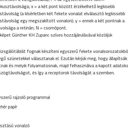
kusztávolsága; x = a két pont között érzékelhető legkisebb
stávolság (a kísérletben két fekete vonalat elválasztó legkissebb
stávolság egy megszakított vonalon); y = ennek a két pontnak a
volsága a retinán; N = csomópont.
képet Günther KH Zupanc szíves hozzájárulásával közöljük
izsgálótáblát fognak készíteni egyszerű fekete vonalsorozatokbó
gű szünetekkel választanak el. Ezután kérjük meg, hogy állapítsák
nak és melyik folyamatosnak, majd felhasználva a kapott adatoka
szögtávolságot, és így a receptorok távolságát a szemben.
szerű rajzoló programmal
hér papír
osztású vonalzó