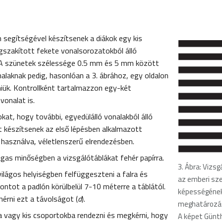
 segítségével készítsenek a diákok egy kis
szakított fekete vonalsorozatokból álló
. A szünetek szélessége 0.5 mm és 5 mm között
nalaknak pedig, hasonlóan a 3. ábrához, egy oldalon
dniük. Kontrollként tartalmazzon egy-két
vonalat is.
kat, hogy további, egyedülálló vonalakból álló
t készítsenek az első lépésben alkalmazott
használva, véletlenszerű elrendezésben.
as minőségben a vizsgálótáblákat fehér papírra.
3. Ábra: Vizsg
világos helyiségben felfüggeszteni a falra és
az emberi sz
ontot a padlón körülbelül 7-10 méterre a táblától.
képességéne
rni ezt a távolságot (
d
).
meghatározá
a vagy kis csoportokba rendezni és megkérni, hogy
A képet Günt