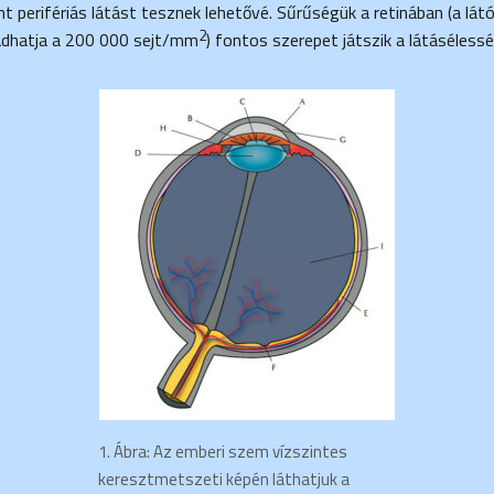
nt perifériás látást tesznek lehetővé. Sűrűségük a retinában (a lá
2
dhatja a 200 000 sejt/mm
) fontos szerepet játszik a látáséless
1. Ábra: Az emberi szem vízszintes
keresztmetszeti képén láthatjuk a