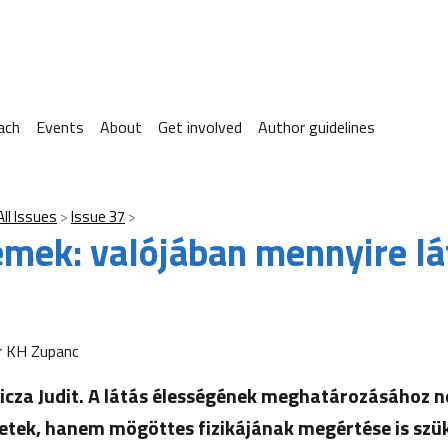
ach
Events
About
Get involved
Author guidelines
All Issues
Issue 37
emek: valójában mennyire l
r KH Zupanc
licza Judit. A látás élességének meghatározásához 
rletek, hanem mögöttes fizikájának megértése is szü