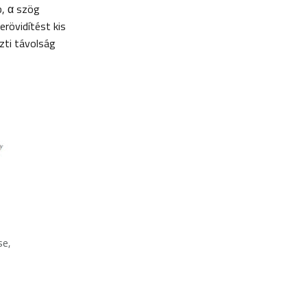
b, α szög
erövidítést kis
zti távolság
se,