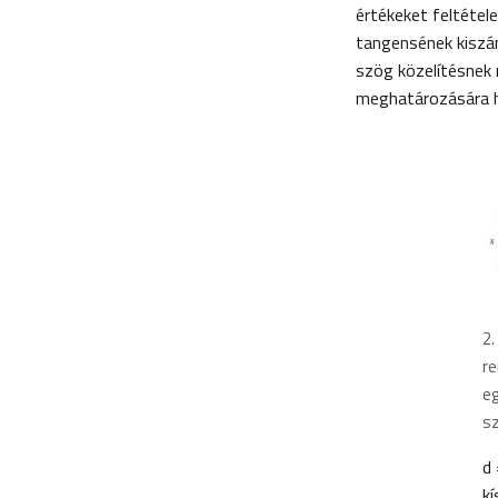
értékeket feltétel
tangensének kiszámí
szög közelítésnek 
meghatározására ha
​2
re
eg
sz
d 
kí