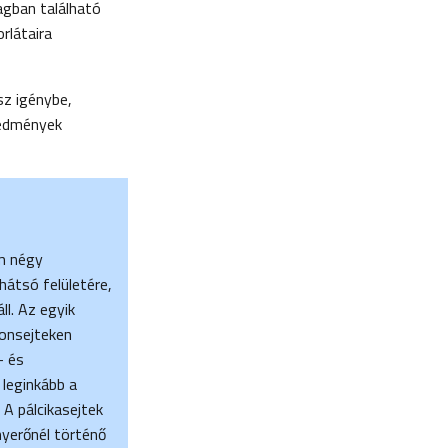
agban található
orlátaira
sz igénybe,
redmények
em négy
átsó felületére,
ll. Az egyik
ionsejteken
- és
 leginkább a
 A pálcikasejtek
nyerőnél történő