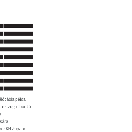
álótábla példa
em szögfelbontó
k
sára
her KH Zupanc