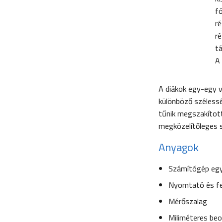
fó
ré
ré
tá
A 
A diákok egy-egy v
különböző szélessé
tűnik megszakított
megközelítőleges 
Anyagok
Számítógép egy
Nyomtató és fe
Mérőszalag
Miliméteres be