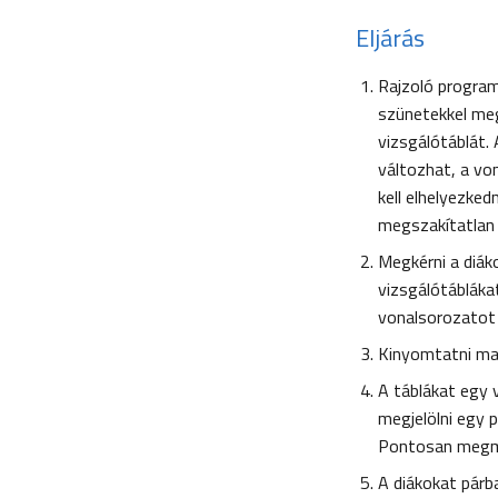
Eljárás
Rajzoló program
szünetekkel meg
vizsgálótáblát
változhat, a vo
kell elhelyezke
megszakítatlan 
Megkérni a diáko
vizsgálótábláka
vonalsorozatot 
Kinyomtatni mag
A táblákat egy 
megjelölni egy p
Pontosan megmé
A diákokat párb