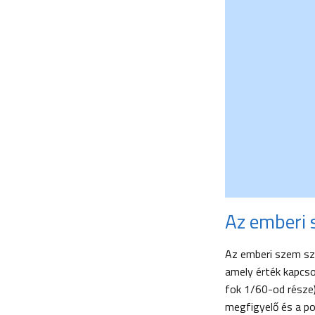
Az emberi 
Az emberi szem szö
amely érték kapcso
fok 1/60-od része)
megfigyelő és a po