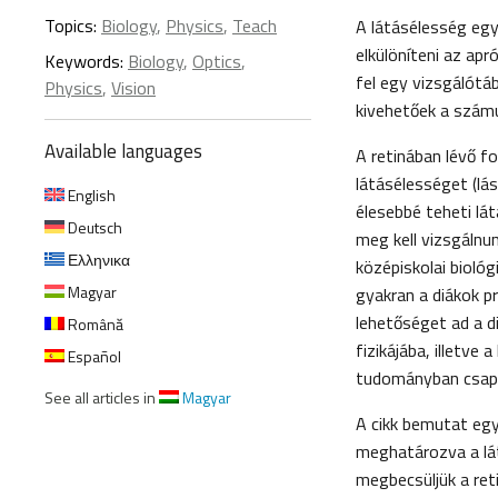
Topics:
Biology
,
Physics
,
Teach
A látásélesség egy
elkülöníteni az ap
Keywords:
Biology
,
Optics
,
fel egy vizsgálótá
Physics
,
Vision
kivehetőek a szám
Available languages
A retinában lévő f
látásélességet (lá
English
élesebbé teheti lá
Deutsch
meg kell vizsgálnun
Ελληνικα
középiskolai bioló
Magyar
gyakran a diákok pr
lehetőséget ad a d
Română
fizikájába, illetve
Español
tudományban csapa
See all articles in
Magyar
A cikk bemutat eg
meghatározva a lát
megbecsüljük a ret