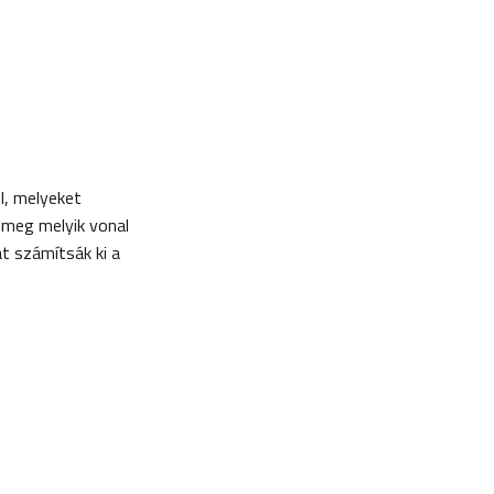
l, melyeket
 meg melyik vonal
t számítsák ki a