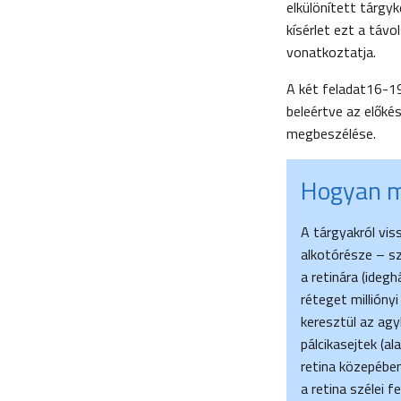
elkülönített tárgy
kísérlet ezt a távo
vonatkoztatja.
A két feladat16-19
beleértve az előké
megbeszélése.
Hogyan m
A tárgyakról vis
alkotórésze – s
a retinára (idegh
réteget millióny
keresztül az agy
pálcikasejtek (a
retina közepében
a retina szélei 