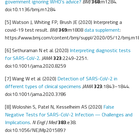
government ignoring WHO’s advice?
BMJ
368
:m1284.
doi:10.1136/bmj.m1284
[5] Watson J, Whiting FP, Brush JE (2020) Interpreting a
covid-19 test result.
BMJ
369
:m1808
data supplement
:
https://www.bmj.com/content/bmj/suppl/2020/05/12/bmj.m
[6] Sethuraman N et al. (2020)
Interpreting diagnostic tests
for SARS-CoV-2
.
JAMA
323
:2249-2251.
doi:10.1001/jama.2020.8259
[7] Wang W et al. (2020)
Detection of SARS-CoV-2 in
different types of clinical specimens
JAMA
323
:1843–1844.
doi:10.1001/jama.2020.3786
[8] Woloshin S, Patel N, Kesselheim AS (2020)
False
Negative Tests for SARS-CoV-2 Infection — Challenges and
Implications
.
N Engl J Med
383
:e38.
doi:10.1056/NEJMp2015897