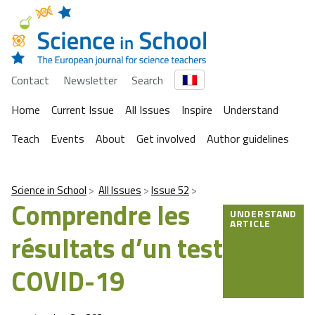
Contact
Newsletter
Search
Home
Current Issue
All Issues
Inspire
Understand
Teach
Events
About
Get involved
Author guidelines
Science in School
All Issues
Issue 52
Comprendre les
UNDERSTAND
ARTICLE
résultats d’un test
COVID-19