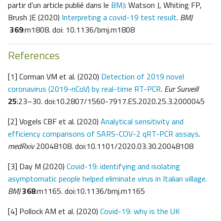
partir d’un article publié dans le
BMJ
: Watson J, Whiting FP,
Brush JE (2020)
Interpreting a covid-19 test result
.
BMJ
369
:m1808. doi: 10.1136/bmj.m1808
References
[1] Corman VM et al. (2020)
Detection of 2019 novel
coronavirus (2019-nCoV) by real-time RT-PCR
.
Eur Surveill
25
:23–30. doi:10.2807/1560-7917.ES.2020.25.3.2000045
[2] Vogels CBF et al. (2020)
Analytical sensitivity and
efficiency comparisons of SARS-COV-2 qRT-PCR assays
.
medRxiv
20048108. doi:10.1101/2020.03.30.20048108
[3] Day M (2020)
Covid-19: identifying and isolating
asymptomatic people helped eliminate virus in Italian village.
BMJ
368
:m1165. doi:10.1136/bmj.m1165
[4] Pollock AM et al. (2020)
Covid-19: why is the UK