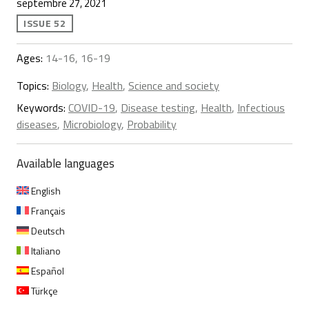
septembre 27, 2021
ISSUE 52
Ages:
14-16, 16-19
Topics:
Biology
,
Health
,
Science and society
Keywords:
COVID-19
,
Disease testing
,
Health
,
Infectious
diseases
,
Microbiology
,
Probability
Available languages
English
Français
Deutsch
Italiano
Español
Türkçe