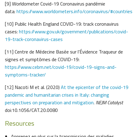
[9] Worldometer Covid-19 Coronavirus pandémie
data:
https://www.worldometers.info/coronavirus/#countries
[10] Public Health England COVID-19: track coronavirus
cases:
https://www.gov.uk/government/publications/covid-
19-track-coronavirus-cases
[11] Centre de Médecine Basée sur l’Évidence Traqueur de
signes et symptômes de COVID-19:
https://www.cebm.net/covid-19/covid-19-signs-and-
symptoms-tracker/
[12] Nacoti M et al. (2020)
At the epicenter of the covid-19
pandemic and humanitarian crises in Italy: changing
perspectives on preparation and mitigation
.
NEJM Catalyst
doi:10.1056/CAT.20.0080
Resources
Apprenez en plus sur la transmission des maladies