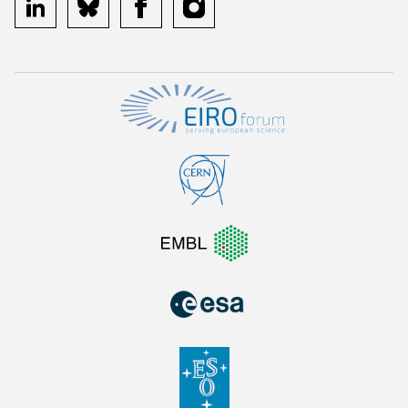
linkedin
bluesky
facebook
instagram