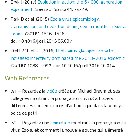
Bryk J (2017)
Evolution in action: the 67 000-generation
experiment
.
Science in School
41
: 24-29.
Park D et al. (2015)
Ebola virus epidemiology,
transmission, and evolution during seven months in Sierra
Leone
.
Cell
161
1516-1526.
doi: 10.1016/j.cell.2015.06.007
Diehl W E et al. (2016)
Ebola virus glycoprotein with
increased infectivity dominated the 2013–2016 epidemic
.
Cell
167
1088–1097. doi: 10.1016/j.cell.2016.10.014
Web References
w1 – Regardez la
vidéo
créée par Michael Braym et ses
collègues montrant la propagation d’
E. coli
à travers
différentes concentrations d’antibiotique dans la « mega-
boîte de petri».
w2 – Regardez une
animation
montrant la propagation du
virus Ebola, et comment la nouvelle souche qui a émergé