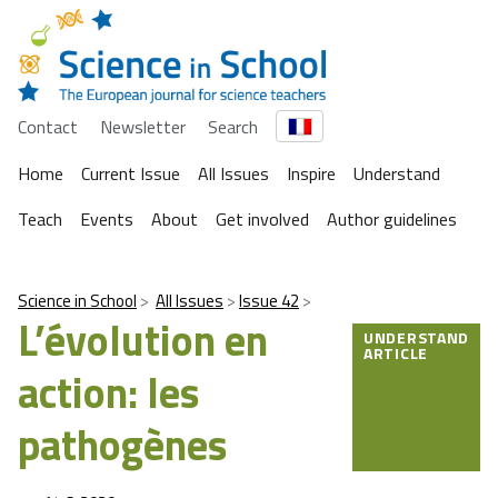
Contact
Newsletter
Search
Home
Current Issue
All Issues
Inspire
Understand
Teach
Events
About
Get involved
Author guidelines
Science in School
All Issues
Issue 42
L’évolution en
UNDERSTAND
ARTICLE
action: les
pathogènes