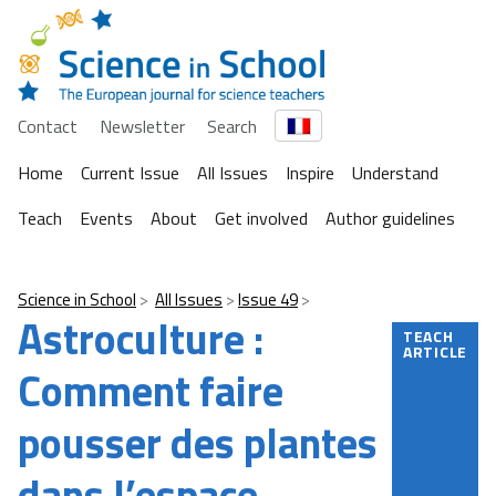
Contact
Newsletter
Search
Home
Current Issue
All Issues
Inspire
Understand
Teach
Events
About
Get involved
Author guidelines
Science in School
All Issues
Issue 49
Astroculture :
TEACH
ARTICLE
Comment faire
pousser des plantes
dans l’espace