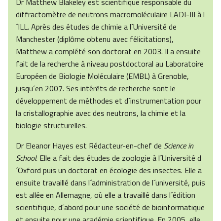
Dr Matthew Blakeley est scientifique responsable du
diffractomètre de neutrons macromoléculaire LADI-III à l
´ILL. Après des études de chimie a l´Université de
Manchester (diplôme obtenu avec félicitations),
Matthew a complété son doctorat en 2003. Il a ensuite
fait de la recherche à niveau postdoctoral au Laboratoire
Européen de Biologie Moléculaire (EMBL) à Grenoble,
jusqu´en 2007. Ses intérêts de recherche sont le
développement de méthodes et d´instrumentation pour
la cristallographie avec des neutrons, la chimie et la
biologie structurelles.
Dr Eleanor Hayes est Rédacteur-en-chef de
Science in
School.
Elle a fait des études de zoologie à l´Université d
´Oxford puis un doctorat en écologie des insectes. Elle a
ensuite travaillé dans l´administration de l´université, puis
est allée en Allemagne, où elle a travaillé dans l´édition
scientifique, d´abord pour une société de bioinformatique
et ensuite pour une académie scientifique. En 2005, elle