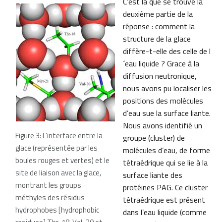
C’est la que se trouve la
deuxième partie de la
réponse : comment la
structure de la glace
diffère-t-elle des celle de l
´eau liquide ? Grace à la
diffusion neutronique,
nous avons pu localiser les
positions des molécules
d’eau sue la surface liante.
Nous avons identifié un
Figure 3: L’interface entre la
groupe (cluster) de
glace (représentée par les
molécules d’eau, de forme
boules rouges et vertes) et le
tétraédrique qui se lie à la
site de liaison avec la glace,
surface liante des
montrant les groups
protéines PAG. Ce cluster
méthyles des résidus
tétraédrique est présent
hydrophobes [hydrophobic
dans l’eau liquide (comme