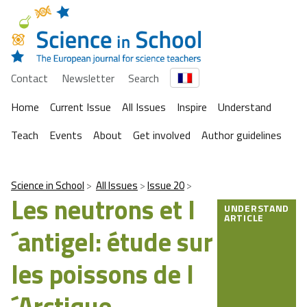
Contact
Newsletter
Search
Home
Current Issue
All Issues
Inspire
Understand
Teach
Events
About
Get involved
Author guidelines
Science in School
All Issues
Issue 20
Les neutrons et l
UNDERSTAND
ARTICLE
´antigel: étude sur
les poissons de l
´Arctique