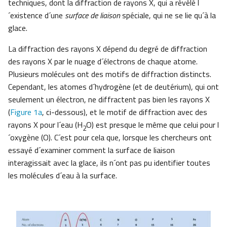
techniques, dont la diffraction de rayons X, qui a révélé l
´existence d´une
surface de liaison
spéciale, qui ne se lie qu´à la
glace.
La diffraction des rayons X dépend du degré de diffraction
des rayons X par le nuage d´électrons de chaque atome.
Plusieurs molécules ont des motifs de diffraction distincts.
Cependant, les atomes d´hydrogène (et de deutérium), qui ont
seulement un électron, ne diffractent pas bien les rayons X
(
Figure 1a
, ci-dessous), et le motif de diffraction avec des
rayons X pour l´eau (H
O) est presque le même que celui pour l
2
´oxygène (O). C´est pour cela que, lorsque les chercheurs ont
essayé d´examiner comment la surface de liaison
interagissait avec la glace, ils n´ont pas pu identifier toutes
les molécules d´eau à la surface.