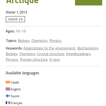
février 1, 2012
ISSUE 20
Ages:
16-19
Topics:
Biology
,
Chemistry
,
Physics
Keywords:
Adaptations to the environment
,
Biochemistry
,
Biology
,
Chemistry
,
Crystal structure
,
Interdisciplinary
,
Physics
,
Protein structure
,
X-rays
Available languages
Català
English
Suomi
Français