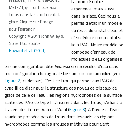
residues] Thr-18, Val-20 et
l’a montré notre
Met-21, qui font face aux
expérience) mais aussi
trous dans la structure de la
dans la glace. Ceci nous a
glace. Cliquer sur l’image
permis d’établir un modèle
pour l’agrandir
du reste du cristal d’eau et
Copyright © 2011 John Wiley &
d’en déduire comment il se
Sons, Ltd; source:
lie à PAG. Notre modèle se
Howard et al. (2011)
compose d´anneaux de
molécules d’eau organisés
en une configuration dite
beateau
: six molécules d’eau dans
une configuration hexagonale laissant un trou au milieu (voir
Figure 2
, ci-dessus). C’est ce trou qui permet aux PAG de
type III de distinguer la structure des noyau de cristaux de
glace de celle de l’eau : les régions hydrophobes de la surface
liante des PAG de type II s’insèrent dans les trous, s’y liant a
travers des forces Van der Waal (
Figure 3
). A l’inverse, l’eau
liquide ne possède pas de trous dans lesquels les régions
hydrophobes comme les groupes méthyles pourraient