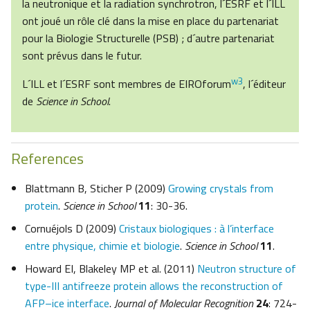
la neutronique et la radiation synchrotron, l´ESRF et l´ILL
ont joué un rôle clé dans la mise en place du partenariat
pour la Biologie Structurelle (PSB) ; d´autre partenariat
sont prévus dans le futur.
w3
L´ILL et l´ESRF sont membres de EIROforum
, l´éditeur
de
Science in School
.
References
Blattmann B, Sticher P (2009)
Growing crystals from
protein
.
Science in School
11
: 30-36.
Cornuéjols D (2009)
Cristaux biologiques : à l’interface
entre physique, chimie et biologie
.
Science in School
11
.
Howard EI, Blakeley MP et al. (2011)
Neutron structure of
type-III antifreeze protein allows the reconstruction of
AFP–ice interface
.
Journal of Molecular Recognition
24
: 724-