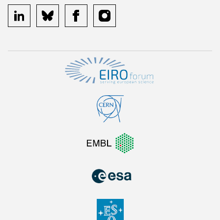
linkedin
bluesky
facebook
instagram