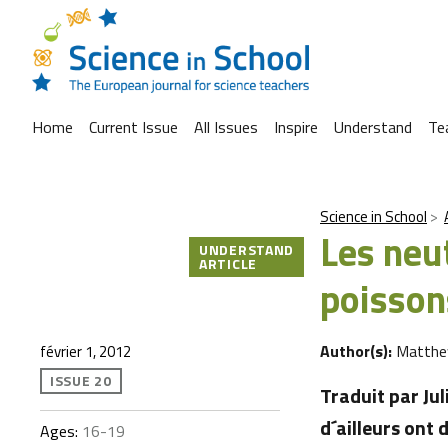
Home
Current Issue
All Issues
Inspire
Understand
Te
Science in School
Les neut
UNDERSTAND
ARTICLE
poisson
Author(s):
Matthew
février 1, 2012
ISSUE 20
Traduit par Jul
d´ailleurs ont
Ages:
16-19