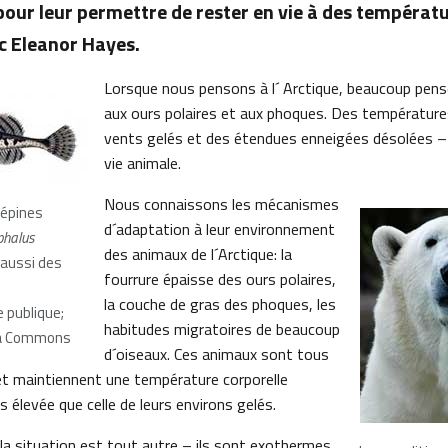
 pour leur permettre de rester en vie à des températ
ec Eleanor Hayes.
Lorsque nous pensons à l´ Arctique, beaucoup pens
aux ours polaires et aux phoques. Des températures
vents gelés et des étendues enneigées désolées – 
vie animale.
Nous connaissons les mécanismes
 épines
d´adaptation à leur environnement
halus
des animaux de l´Arctique: la
 aussi des
fourrure épaisse des ours polaires,
la couche de gras des phoques, les
 publique;
habitudes migratoires de beaucoup
ia Commons
d´oiseaux. Ces animaux sont tous
t maintiennent une température corporelle
s élevée que celle de leurs environs gelés.
 la situation est tout autre – ils sont exothermes