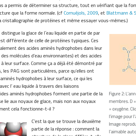
us a permis de déterminer sa structure, tout en vérifiant que la f
cture que la forme normale. (cf
Cornuéjols, 2009
, et
Blattmann & S
 la cristallographie de protéines et même essayer vous-mêmes.)
distingue la glace de l´eau liquide en partie de par
 est différente de celle de protéines typiques. Ces
malement des acides aminés hydrophobes dans leur
in des molécules d’eau environnantes) et des acides
 à leur surface. Comme ça a déjà été démontré par
, les PAG sont particulières, parce qu’elles ont
 aminés hydrophobes à leur surface, ce qui les
vec l’ eau liquide à travers des liaisons
ides aminés hydrophobes forment une partie de la
Figure 2: L’an
 se lie aux noyaux de glace, mais non aux noyaux
membres. D =
ment cela fonctionne-t-il ?
= oxygène. Cli
l’image pour l
C’est la que se trouve la deuxième
Image reprodu
partie de la réponse : comment la
l’aimable auto