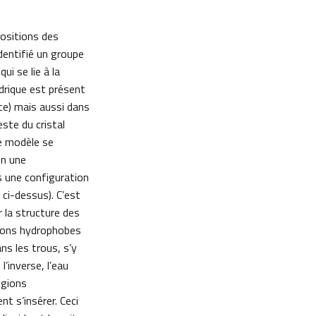
positions des
dentifié un groupe
ui se lie à la
drique est présent
ce) mais aussi dans
este du cristal
re modèle se
en une
s une configuration
, ci-dessus). C’est
r la structure des
égions hydrophobes
ns les trous, s’y
A l’inverse, l’eau
égions
 s’insérer. Ceci