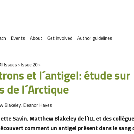
ach
Events
About
Get involved
Author guidelines
All Issues
Issue 20
rons et l´antigel: étude sur 
s de l´Arctique
 Blakeley, Eleanor Hayes
iette Savin. Matthew Blakeley de l´ILL et des collègue
 découvert comment un antigel présent dans le sang d