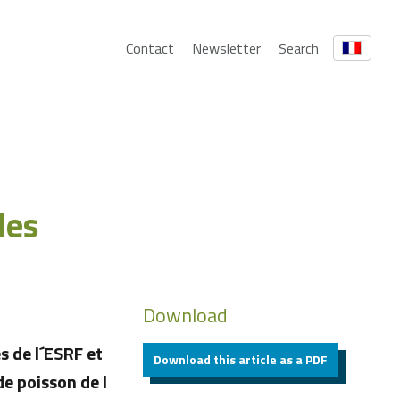
Contact
Newsletter
Search
les
Download
s de l´ESRF et
Download this article as a PDF
e poisson de l