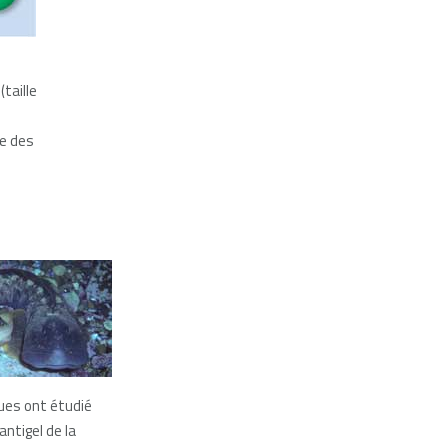
(taille
le des
ques ont étudié
antigel de la