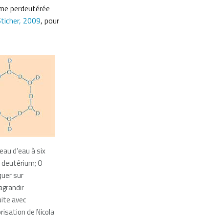
orme perdeutérée
ticher, 2009
, pour
neau d’eau à six
 deutérium; O
quer sur
’agrandir
ite avec
risation de Nicola