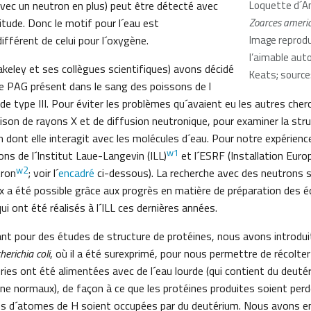
avec un neutron en plus) peut être détecté avec
Loquette d´A
itude. Donc le motif pour l´eau est
Zoarces ameri
fférent de celui pour l´oxygène.
Image reprodu
l’aimable aut
eley et ses collègues scientifiques) avons décidé
Keats; source:
de PAG présent dans le sang des poissons de l
 de type III. Pour éviter les problèmes qu´avaient eu les autres che
ison de rayons X et de diffusion neutronique, pour examiner la stru
n dont elle interagit avec les molécules d´eau. Pour notre expérien
w1
tions de l´Institut Laue-Langevin (ILL)
et l´ESRF (Installation Euro
w2
tron
; voir l´
encadré
ci-dessous). La recherche avec des neutrons su
x a été possible grâce aux progrès en matière de préparation des éc
ui ont été réalisés à l´ILL ces dernières années.
t pour des études de structure de protéines, nous avons introdui
herichia coli
, où il a été surexprimé, pour nous permettre de récolt
ries ont été alimentées avec de l´eau lourde (qui contient du deutér
e normaux), de façon à ce que les protéines produites soient per
ns d´atomes de H soient occupées par du deutérium. Nous avons ensu