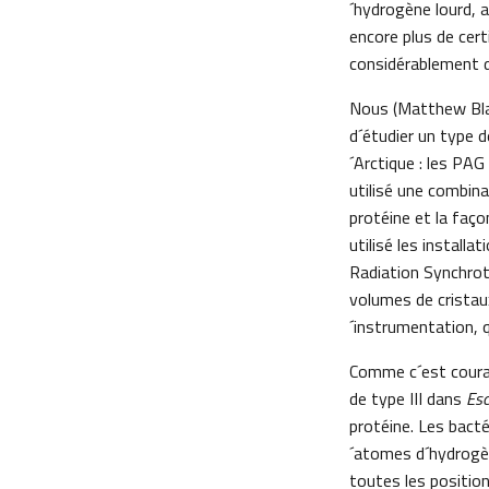
´hydrogène lourd, 
encore plus de cert
considérablement di
Nous (Matthew Blak
d´étudier un type 
´Arctique : les PAG
utilisé une combina
protéine et la faço
utilisé les installa
Radiation Synchro
volumes de cristau
´instrumentation, q
Comme c´est couran
de type III dans
Esc
protéine. Les bacté
´atomes d´hydrogèn
toutes les positio