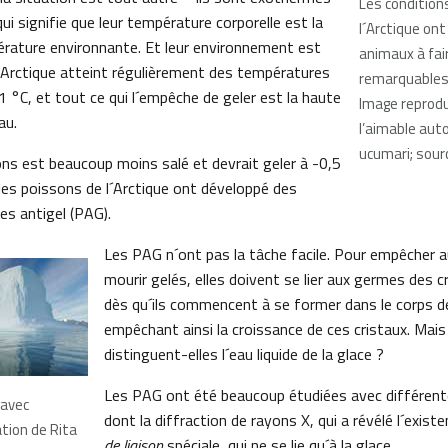
Les conditio
qui signifie que leur température corporelle est la
l´Arctique ont
rature environnante. Et leur environnement est
animaux à fai
n Arctique atteint régulièrement des températures
remarquables
 °C, et tout ce qui l´empêche de geler est la haute
Image reprodu
au.
l’aimable aut
ucumari; sourc
ns est beaucoup moins salé et devrait geler à -0,5
 les poissons de l´Arctique ont développé des
es antigel (PAG).
Les PAG n´ont pas la tâche facile. Pour empêcher 
mourir gelés, elles doivent se lier aux germes des c
dès qu´ils commencent à se former dans le corps d
empêchant ainsi la croissance de ces cristaux. Ma
distinguent-elles l´eau liquide de la glace ?
Les PAG ont été beaucoup étudiées avec différent
 avec
dont la diffraction de rayons X, qui a révélé l´exist
ation de Rita
de liaison
spéciale, qui ne se lie qu´à la glace.