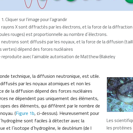
 1. Cliquer sur l’image pour l’agrandir
 rayons X sont diffractés par les électrons, et la force de la diffraction 
oules rouges) est proportionnelle au nombre d´électrons.
 neutrons sont diffusés par les noyaux, et la force de la diffusion (tail
s vertes) dépend des forces nucléaires
 reproduite avec l’aimable autorisation de Matthew Blakeley
conde technique, la diffusion neutronique, est utile.
diffusés par les noyaux atomiques et non les
rce de la diffusion dépend des forces nucléaires
orces ne dépendent pas uniquement des éléments,
topes des éléments, qui diffèrent par le nombre de
noyau. (
Figure 1b
, ci-dessus). Heureusement pour
´hydrogène sont faciles à détecter avec la
Les scientifi
ue et l´isotope d´hydrogène, le deutérium (de l
les protéines 