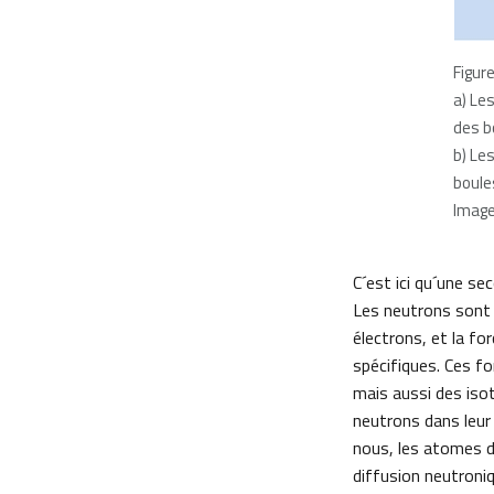
Figure
a) Les
des b
b) Les
boule
Image
C´est ici qu´une se
Les neutrons sont 
électrons, et la fo
spécifiques. Ces f
mais aussi des iso
neutrons dans leur 
nous, les atomes d
diffusion neutroniq