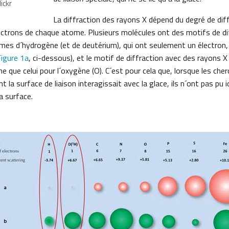
lickr
La diffraction des rayons X dépend du degré de dif
lectrons de chaque atome. Plusieurs molécules ont des motifs de dif
mes d´hydrogène (et de deutérium), qui ont seulement un électron,
igure 1a
, ci-dessous), et le motif de diffraction avec des rayons X
 que celui pour l´oxygène (O). C´est pour cela que, lorsque les ch
la surface de liaison interagissait avec la glace, ils n´ont pas pu i
a surface.