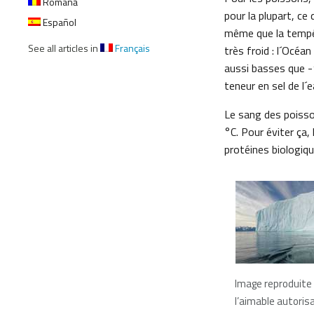
Română
pour la plupart, ce 
Español
même que la tempé
See all articles in
Français
très froid : l´Océa
aussi basses que -1
teneur en sel de l´e
Le sang des poisso
°C. Pour éviter ça,
protéines biologiqu
Image reproduite
l’aimable autoris