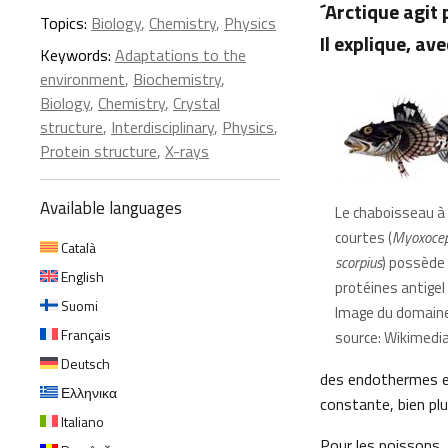
´Arctique agit
Topics:
Biology
,
Chemistry
,
Physics
Il explique, av
Keywords:
Adaptations to the
environment
,
Biochemistry
,
Biology
,
Chemistry
,
Crystal
structure
,
Interdisciplinary
,
Physics
,
Protein structure
,
X-rays
Available languages
Le chaboisseau à
courtes (
Myoxocep
Català
scorpius
) possède
English
protéines antigel
Suomi
Image du domaine
Français
source: Wikimed
Deutsch
des endothermes e
Ελληνικα
constante, bien plu
Italiano
Pour les poissons,