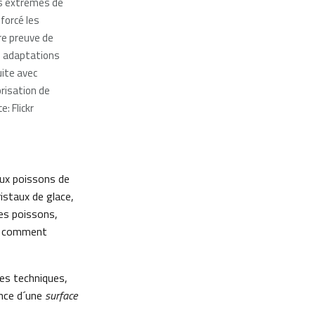
ns extrêmes de
 forcé les
re preuve de
 adaptations
ite avec
orisation de
e: Flickr
aux poissons de
ristaux de glace,
es poissons,
is comment
es techniques,
ence d´une
surface