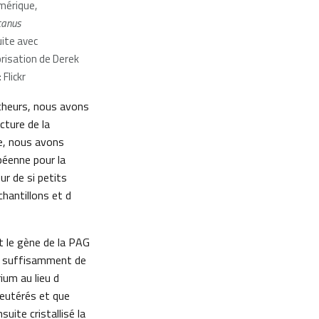
mérique,
canus
ite avec
orisation de Derek
 Flickr
rcheurs, nous avons
cture de la
ce, nous avons
péenne pour la
r de si petits
hantillons et d
t le gène de la PAG
er suffisamment de
ium au lieu d
deutérés et que
ite cristallisé la