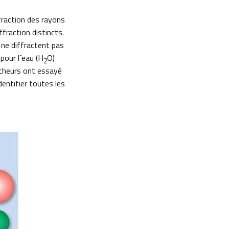
fraction des rayons
fraction distincts.
 ne diffractent pas
 pour l´eau (H
O)
2
ercheurs ont essayé
dentifier toutes les