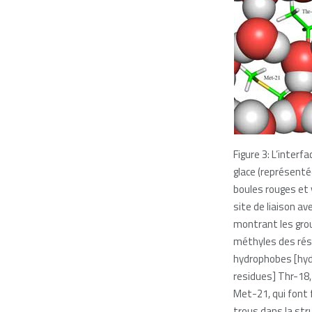
Figure 3: L’interfa
glace (représenté
boules rouges et 
site de liaison ave
montrant les gro
méthyles des rés
hydrophobes [hyd
residues] Thr-18,
Met-21, qui font 
trous dans la str