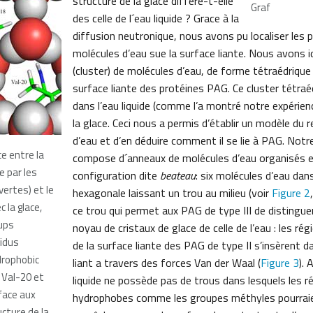
structure de la glace diffère-t-elle
Graf
des celle de l´eau liquide ? Grace à la
diffusion neutronique, nous avons pu localiser les 
molécules d’eau sue la surface liante. Nous avons i
(cluster) de molécules d’eau, de forme tétraédrique q
surface liante des protéines PAG. Ce cluster tétraé
dans l’eau liquide (comme l’a montré notre expérien
la glace. Ceci nous a permis d’établir un modèle du r
d’eau et d’en déduire comment il se lie à PAG. Not
ce entre la
compose d´anneaux de molécules d’eau organisés 
e par les
configuration dite
beateau
: six molécules d’eau dan
vertes) et le
hexagonale laissant un trou au milieu (voir
Figure 2
c la glace,
ce trou qui permet aux PAG de type III de distingue
ups
noyau de cristaux de glace de celle de l’eau : les r
idus
de la surface liante des PAG de type II s’insèrent da
rophobic
liant a travers des forces Van der Waal (
Figure 3
). 
 Val-20 et
liquide ne possède pas de trous dans lesquels les r
face aux
hydrophobes comme les groupes méthyles pourraient
ucture de la