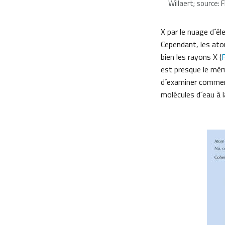
Willaert; source: F
X par le nuage d´é
Cependant, les ato
bien les rayons X (
F
est presque le même
d´examiner comment 
molécules d´eau à l