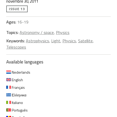
novembre 30, 2011
ISSUE 13
Ages:
16-19
Topics:
Astronomy / space
,
Physics
Keywords:
Astrophysics
,
Light
,
Physics
,
Satellite
,
Telescopes
Available languages
Nederlands
English
Français
Ελληνικα
Italiano
Português