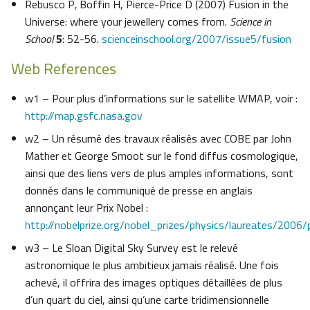
Rebusco P
,
Boffin H, Pierce-Price D (2007) Fusion in the
Universe: where your jewellery comes from.
Science in
School
5
: 52-56.
scienceinschool.org/2007/issue5/fusion
Web References
w1 – Pour plus d’informations sur le satellite WMAP, voir :
http://map.gsfc.nasa.gov
w2 – Un résumé des travaux réalisés avec COBE par John
Mather et George Smoot sur le fond diffus cosmologique,
ainsi que des liens vers de plus amples informations, sont
donnés dans le communiqué de presse en anglais
annonçant leur Prix Nobel :
http://nobelprize.org/nobel_prizes/physics/laureates/2006/
w3 – Le Sloan Digital Sky Survey est le relevé
astronomique le plus ambitieux jamais réalisé. Une fois
achevé, il offrira des images optiques détaillées de plus
d’un quart du ciel, ainsi qu’une carte tridimensionnelle