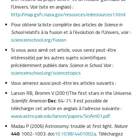
l’Univers. Voir (site en anglais) :
http://map.gsfc.nasa.gov/resources/edresources1.html
Pour obtenir la liste complète des articles de
Science in
School
relatifs à la fusion et à l’évolution de l’Univers, voir :
scienceinschool.org/fusion
Si vous avez aimé cet article, vous serez peut-être
intéressé(e) par les autres sujets scientifiques
précédemment publiés dans
Science in School
. Voir :
scienceinschool.org/sciencetopics
Vous aimerez aussi peut-être les articles suivants :
Larson RB, Bromm V (2001)The first stars in the Universe.
Scientific American
Dec
: 64-71. Il est possible de
télécharger cet article en anglais à l’adresse suivante :
www.astro.yale.edu/larson/papers/SciAm01.pdf
Madau P (2006) Astronomy: trouble at first light.
Nature
440
: 1002-1003. doi:
10.1038/4401002a
. Téléchargez