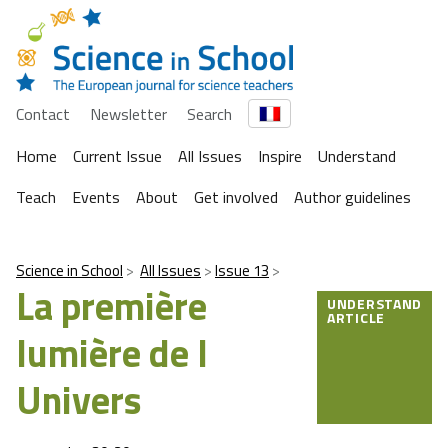
Contact
Newsletter
Search
Home
Current Issue
All Issues
Inspire
Understand
Teach
Events
About
Get involved
Author guidelines
Science in School
All Issues
Issue 13
La première
UNDERSTAND
ARTICLE
lumière de l
Univers