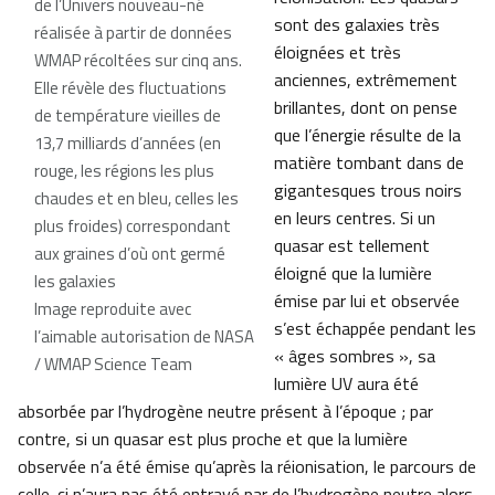
de l’Univers nouveau-né
sont des galaxies très
réalisée à partir de données
éloignées et très
WMAP récoltées sur cinq ans.
anciennes, extrêmement
Elle révèle des fluctuations
brillantes, dont on pense
de température vieilles de
que l’énergie résulte de la
13,7 milliards d’années (en
matière tombant dans de
rouge, les régions les plus
gigantesques trous noirs
chaudes et en bleu, celles les
en leurs centres. Si un
plus froides) correspondant
quasar est tellement
aux graines d’où ont germé
éloigné que la lumière
les galaxies
émise par lui et observée
Image reproduite avec
s’est échappée pendant les
l’aimable autorisation de NASA
« âges sombres », sa
/ WMAP Science Team
lumière UV aura été
absorbée par l’hydrogène neutre présent à l’époque ; par
contre, si un quasar est plus proche et que la lumière
observée n’a été émise qu’après la réionisation, le parcours de
celle-ci n’aura pas été entravé par de l’hydrogène neutre alors