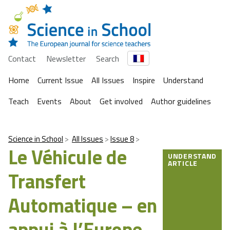
Contact
Newsletter
Search
Home
Current Issue
All Issues
Inspire
Understand
Teach
Events
About
Get involved
Author guidelines
Science in School
All Issues
Issue 8
Le Véhicule de
UNDERSTAND
ARTICLE
Transfert
Automatique – en
appui à l’Europe