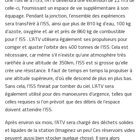
Une fois lié à l’ISS, l’ATV deviendra une extension de 22 m3 de
celle-ci, fournissant un espace de vie supplémentaire à son
équipage. Pendant la jonction, l’ensemble des expériences
sera transféré à l’ISS, ainsi que plus de 810 kg d’eau, 100 kg
d’azote, oxygène et air et près de 860 kg de combustible
pour l’ ISS . L’ATV utilisera également ses propulseurs pour
corriger et ajuster l’orbite des 400 tonnes de l’ISS. Cela est
nécessaire, car même s’il n’existe qu’une atmosphère très
raréfiée à une altitude de 350km, l’ISS est si grosse qu’elle
crée une résistance. Il faut de temps en temps la propulser à
une altitude supérieure, d’où elle descend de plus en plus bas.
Sans cela, l’ISS finirait par tomber du ciel. L’ATV sera
également utilisé pour des manoeuvres d’urgence, telles que
celles requises si l’on prévoit que des débris de l’espace
doivent atteindre l’ISS.
Après environ six mois, l’ATV sera chargé des déchets solides
et liquides de la station (Imaginez un peu! Ces réservoirs vides
peuvent aussi bien stocker quelque chose). Il sera alors