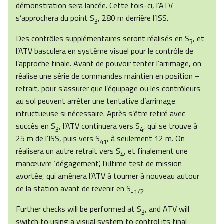
démonstration sera lancée. Cette fois-ci, l’ATV
s’approchera du point S
, 280 m derrière l’ISS.
3
Des contrôles supplémentaires seront réalisés en S
, et
3
l’ATV basculera en système visuel pour le contrôle de
l’approche finale. Avant de pouvoir tenter l’arrimage, on
réalise une série de commandes maintien en position –
retrait, pour s’assurer que l’équipage ou les contrôleurs
au sol peuvent arrêter une tentative d’arrimage
infructueuse si nécessaire. Après s’être retiré avec
succès en S
, l’ATV continuera vers S
, qui se trouve à
3
4
25 m de l’ISS, puis vers S
, à seulement 12 m. On
41
réalisera un autre retrait vers S
, et finalement une
4
manœuvre ‘dégagement’, l’ultime test de mission
avortée, qui amènera l’ATV à tourner à nouveau autour
de la station avant de revenir en S
.
-1/2
Further checks will be performed at S
, and ATV will
3
switch to using a visual system to control its final