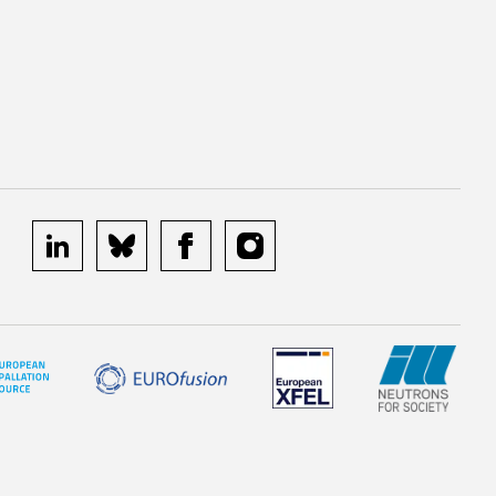
linkedin
bluesky
facebook
instagram