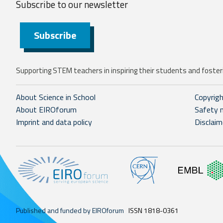
Subscribe to our
newsletter
Subscribe
Supporting STEM teachers in inspiring their students and fosteri
About Science in School
Copyrig
About EIROforum
Safety 
Imprint and data policy
Disclaim
Published and funded by EIROforum
ISSN 1818-0361