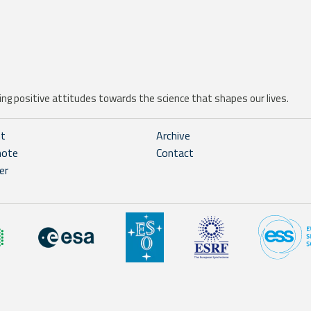
ng positive attitudes towards the science that shapes our lives.
ht
Archive
note
Contact
er