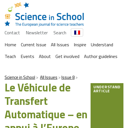
Contact
Newsletter
Search
Home
Current Issue
All Issues
Inspire
Understand
Teach
Events
About
Get involved
Author guidelines
Science in School
All Issues
Issue 8
Le Véhicule de
UNDERSTAND
ARTICLE
Transfert
Automatique – en
appui à l’Europe