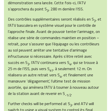
démonstration sera lancée. Cette fois-ci, l’ATV
s’approchera du point S
, 280 m derrière l’ISS.
3
Des contrôles supplémentaires seront réalisés en S
, et
3
l’ATV basculera en système visuel pour le contrôle de
l’approche finale. Avant de pouvoir tenter l’arrimage, on
réalise une série de commandes maintien en position –
retrait, pour s’assurer que l’équipage ou les contrôleurs
au sol peuvent arrêter une tentative d’arrimage
infructueuse si nécessaire. Après s’être retiré avec
succès en S
, l’ATV continuera vers S
, qui se trouve à
3
4
25 m de l’ISS, puis vers S
, à seulement 12 m. On
41
réalisera un autre retrait vers S
, et finalement une
4
manœuvre ‘dégagement’, l’ultime test de mission
avortée, qui amènera l’ATV à tourner à nouveau autour
de la station avant de revenir en S
.
-1/2
Further checks will be performed at S
, and ATV will
3
switch to using a visual system to control its final