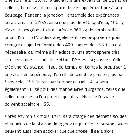
Une fois lié à l’ISS, l’ATV deviendra une extension de 22 m3 de
celle-ci, fournissant un espace de vie supplémentaire à son
équipage. Pendant la jonction, l’ensemble des expériences
sera transféré à l’ISS, ainsi que plus de 810 kg d’eau, 100 kg
d’azote, oxygène et air et près de 860 kg de combustible
pour l’ ISS . L’ATV utilisera également ses propulseurs pour
corriger et ajuster l’orbite des 400 tonnes de l’ISS. Cela est
nécessaire, car même s’il n’existe qu’une atmosphère très
raréfiée à une altitude de 350km, l’ISS est si grosse qu’elle
crée une résistance. Il faut de temps en temps la propulser à
une altitude supérieure, d’où elle descend de plus en plus bas.
Sans cela, l’ISS finirait par tomber du ciel. L’ATV sera
également utilisé pour des manoeuvres d’urgence, telles que
celles requises si l’on prévoit que des débris de l’espace
doivent atteindre l’ISS.
Après environ six mois, l’ATV sera chargé des déchets solides
et liquides de la station (Imaginez un peu! Ces réservoirs vides
peuvent aussi bien stocker quelque chose). Il sera alors