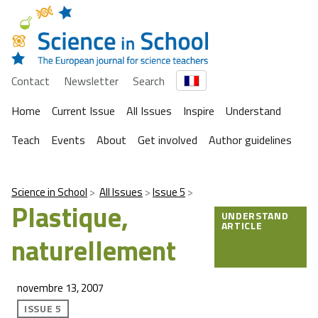
Contact
Newsletter
Search
Home
Current Issue
All Issues
Inspire
Understand
Teach
Events
About
Get involved
Author guidelines
Science in School
All Issues
Issue 5
Plastique,
UNDERSTAND
ARTICLE
naturellement
novembre 13, 2007
ISSUE 5