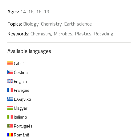
Ages:
14-16, 16-19
Topics:
Biology
,
Chemistry
,
Earth science
Keywords:
Chemistry
,
Microbes
,
Plastics
,
Recycling
Available languages
Català
Čeština
English
Français
Ελληνικα
Magyar
Italiano
Português
Română