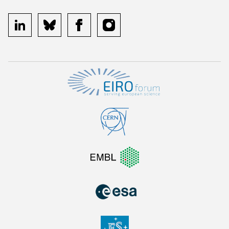
linkedin
bluesky
facebook
instagram