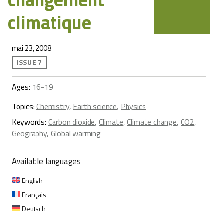
climatique
mai 23, 2008
ISSUE 7
Ages:
16-19
Topics:
Chemistry
,
Earth science
,
Physics
Keywords:
Carbon dioxide
,
Climate
,
Climate change
,
CO2
,
Geography
,
Global warming
Available languages
English
Français
Deutsch