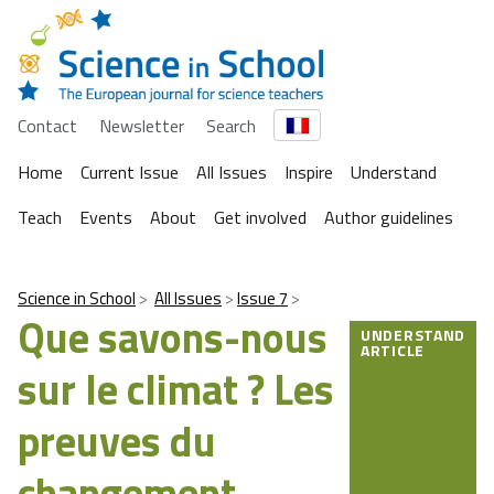
Contact
Newsletter
Search
Home
Current Issue
All Issues
Inspire
Understand
Teach
Events
About
Get involved
Author guidelines
Science in School
All Issues
Issue 7
Que savons-nous
UNDERSTAND
ARTICLE
sur le climat ? Les
preuves du
changement