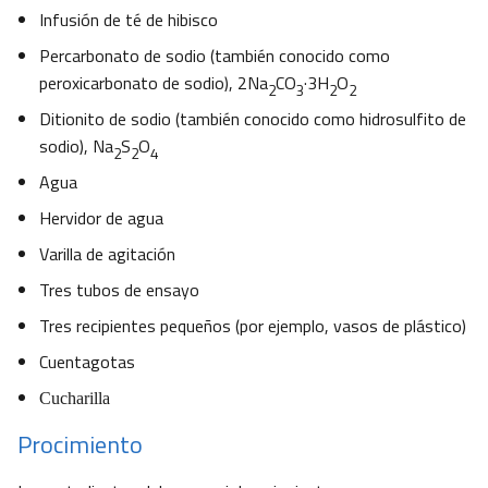
Infusión de té de hibisco
Percarbonato de sodio (también conocido como
peroxicarbonato de sodio),
2Na
CO
·3H
O
2
3
2
2
Ditionito de sodio (también conocido como hidrosulfito de
sodio),
Na
S
O
2
2
4
Agua
Hervidor de agua
Varilla de agitación
Tres tubos de ensayo
Tres recipientes pequeños (por ejemplo, vasos de plástico)
Cuentagotas
Cucharilla
Procimiento