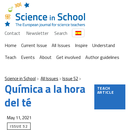
Contact
Newsletter
Search
Home
Current Issue
All Issues
Inspire
Understand
Teach
Events
About
Get involved
Author guidelines
Science in School
All Issues
Issue 52
Química a la hora
TEACH
ARTICLE
del té
May 11, 2021
ISSUE 52