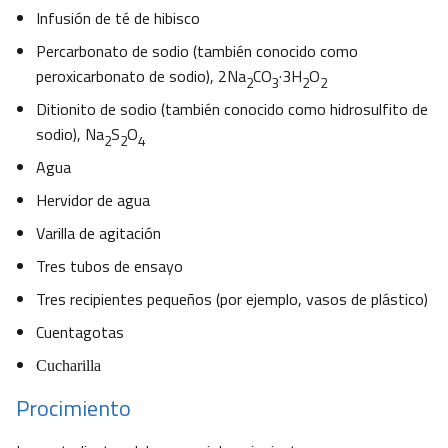
Infusión de té de hibisco
Percarbonato de sodio (también conocido como
peroxicarbonato de sodio),
2Na
CO
·3H
O
2
3
2
2
Ditionito de sodio (también conocido como hidrosulfito de
sodio),
Na
S
O
2
2
4
Agua
Hervidor de agua
Varilla de agitación
Tres tubos de ensayo
Tres recipientes pequeños (por ejemplo, vasos de plástico)
Cuentagotas
Cucharilla
Procimiento