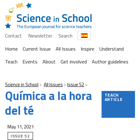
Contact
Newsletter
Search
Home
Current Issue
All Issues
Inspire
Understand
Teach
Events
About
Get involved
Author guidelines
Science in School
All Issues
Issue 52
Química a la hora
TEACH
ARTICLE
del té
May 11, 2021
ISSUE 52