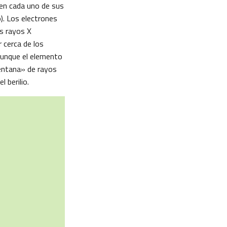
 en cada uno de sus
). Los electrones
os rayos X
 cerca de los
Aunque el elemento
ventana» de rayos
 berilio.