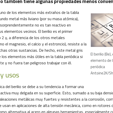
ro también tiene algunas propiedades menos conven
s uno de los elementos más extraños de la tabla
egundo metal más liviano (por su masa atómica),
 y sorprendentemente no es tan reactivo en
 elementos vecinos. El berilio es el primer
 2 y, a diferencia de los otros metales
o el magnesio, el calcio y el estroncio), resiste a la
chas otras sustancias. De hecho, este metal gris
El berilio (Be),
 los elementos más útiles en la tabla periódica si
elemento de l
e y no fuera tan peligroso trabajar con él.
periódica
 y usos
Antoine2K/Sh
ica del berilio se debe a su tendencia a formar una
eactiva muy delgada en su superficie. Esto, sumado a su baja densi
aleaciones metálicas muy fuertes y resistentes a la corrosión, como
e usan en aplicaciones de alta tensión mecánica, como en rotores d
omo alternativa al acero en algunas herramientas, especialmente