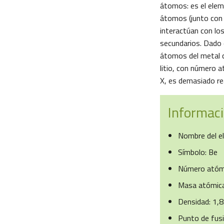
átomos: es el elem
átomos (junto con 
interactúan con los
secundarios. Dado q
átomos del metal c
litio, con número 
X, es demasiado reac
Informació
Nombre del el
Símbolo: Be
Número atómi
Masa atómica 
Densidad: 1,
Punto de fus