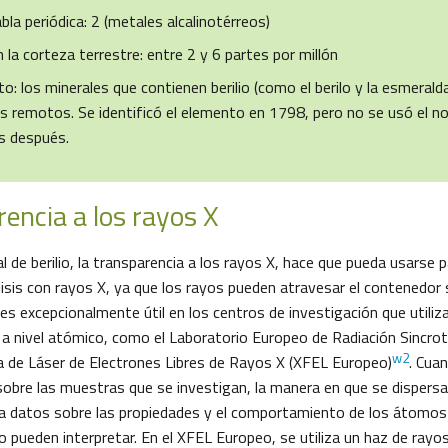
bla periódica: 2 (metales alcalinotérreos)
 la corteza terrestre: entre 2 y 6 partes por millón
o: los minerales que contienen berilio (como el berilo y la esmeral
 remotos. Se identificó el elemento en 1798, pero no se usó el 
s después.
encia a los rayos X
l de berilio, la transparencia a los rayos X, hace que pueda usarse 
isis con rayos X, ya que los rayos pueden atravesar el contenedor
es excepcionalmente útil en los centros de investigación que utiliz
a a nivel atómico, como el Laboratorio Europeo de Radiación Sincro
w2
a de Láser de Electrones Libres de Rayos X (XFEL Europeo)
. Cua
sobre las muestras que se investigan, la manera en que se dispers
a datos sobre las propiedades y el comportamiento de los átomos
go pueden interpretar. En el XFEL Europeo, se utiliza un haz de ray