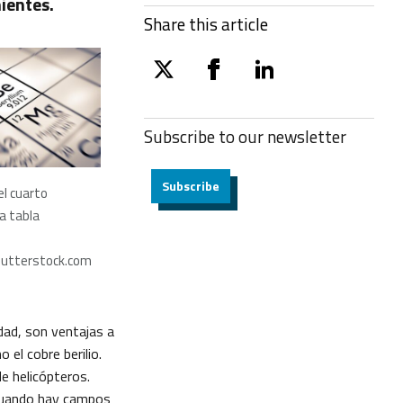
ientes.
Share this article
twitter
facebook
linkedin
Subscribe to our
newsletter
Subscribe
 el cuarto
a tabla
utterstock.com
dad, son ventajas a
 el cobre berilio.
e helicópteros.
 cuando hay campos