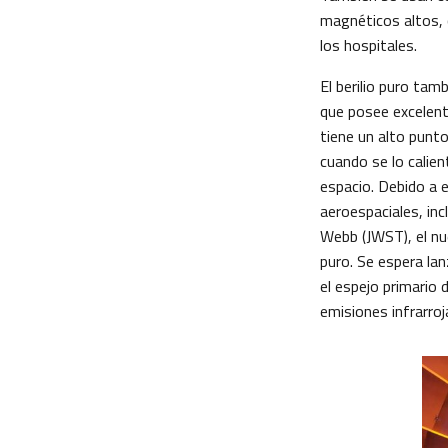
magnéticos altos, 
los hospitales.
El berilio puro tam
que posee excelente
tiene un alto punt
cuando se lo calie
espacio. Debido a e
aeroespaciales, inc
Webb (JWST), el nu
puro. Se espera la
el espejo primario 
emisiones infrarroj