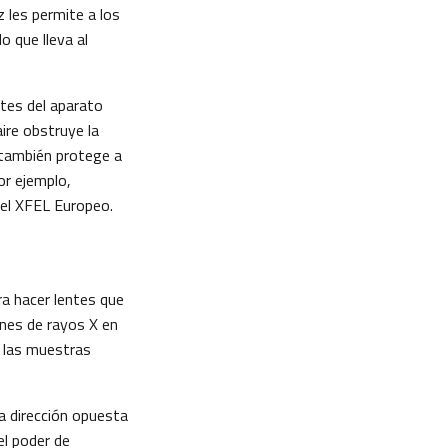
z les permite a los
o que lleva al
tes del aparato
ire obstruye la
o también protege a
or ejemplo,
 el XFEL Europeo.
ara hacer lentes que
nes de rayos X en
n las muestras
la dirección opuesta
el poder de