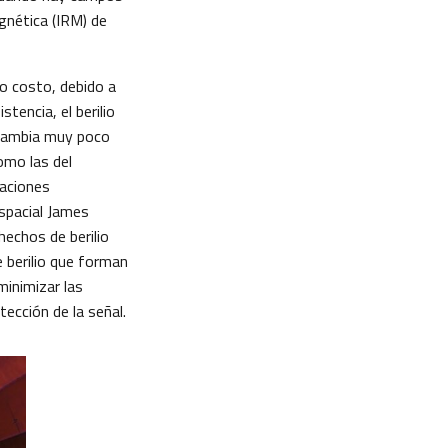
gnética (IRM) de
to costo, debido a
tencia, el berilio
e cambia muy poco
omo las del
caciones
Espacial James
hechos de berilio
 berilio que forman
minimizar las
tección de la señal.