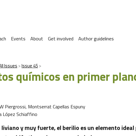
ach
Events
About
Get involved
Author guidelines
All Issues
Issue 45
os químicos en primer plano
W Piergrossi, Montserrat Capellas Espuny
sa López Schiaffino
 liviano y muy fuerte, el berilio es un elemento ideal