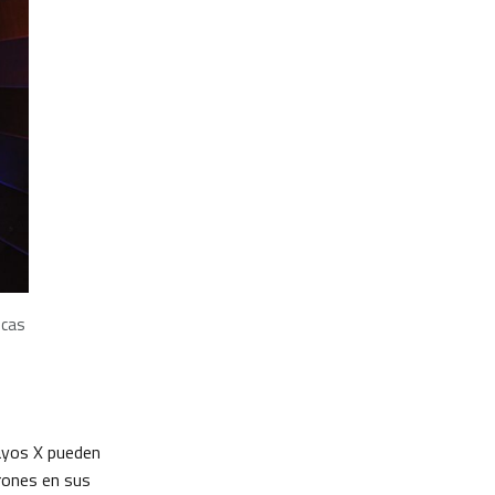
icas
 rayos X pueden
trones en sus