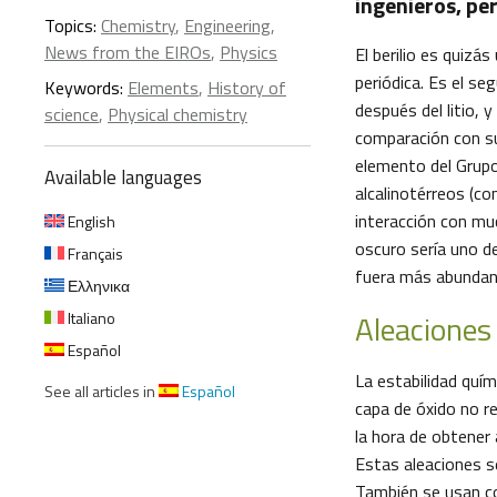
ingenieros, pe
Topics:
Chemistry
,
Engineering
,
News from the EIROs
,
Physics
El berilio es quizá
periódica. Es el s
Keywords:
Elements
,
History of
después del litio,
science
,
Physical chemistry
comparación con sus
elemento del Grupo
Available languages
alcalinotérreos (com
interacción con mu
English
oscuro sería uno de
Français
fuera más abundant
Ελληνικα
Aleaciones
Italiano
Español
La estabilidad quím
See all articles in
Español
capa de óxido no r
la hora de obtener 
Estas aleaciones s
También se usan c