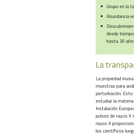
Grupo en la ta
Abundancia en
Descubrimient
desde tiempos
hasta 30 año
La transpar
La propiedad inusua
muestras para anál
perturbación. Esto 
estudiar la materi
Instalación Europe
pulsos de rayos X 
rayos X proporcion
los científicos lue