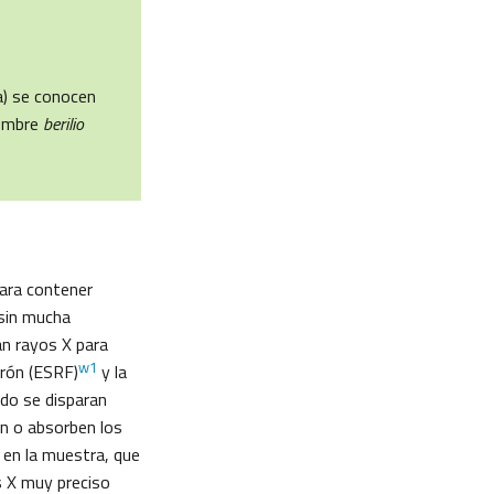
da) se conocen
nombre
berilio
para contener
 sin mucha
an rayos X para
w1
trón (ESRF)
y la
ndo se disparan
an o absorben los
 en la muestra, que
os X muy preciso