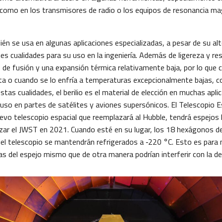
como en los transmisores de radio o los equipos de resonancia ma
bién se usa en algunas aplicaciones especializadas, a pesar de su al
s cualidades para su uso en la ingeniería. Además de ligereza y resis
o de fusión y una expansión térmica relativamente baja, por lo qu
nta o cuando se lo enfría a temperaturas excepcionalmente bajas, c
stas cualidades, el berilio es el material de elección en muchas apli
luso en partes de satélites y aviones supersónicos. El Telescopio 
evo telescopio espacial que reemplazará al Hubble, tendrá espejos 
nzar el JWST en 2021. Cuando esté en su lugar, los 18 hexágonos de
del telescopio se mantendrán refrigerados a ‑220 °C. Esto es para 
as del espejo mismo que de otra manera podrían interferir con la de