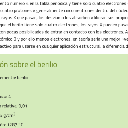
ento número 4 en la tabla periódica y tiene solo cuatro electrones
cuatro protones y generalmente cinco neutrones dentro del núcleo
 rayos X que pasan, los desvían o los absorben y liberan sus propi
ue el berilio tiene solo cuatro electrones, los rayos X pueden pasar
on pocas posibilidades de entrar en contacto con los electrones. 
atómico 3 y por ello menos electrones, en teoría sería una mejor «
tivo para usarse en cualquier aplicación estructural, a diferencia del
n sobre el berilio
emento: berilio
co: 4
relativa: 9,01
3
85 g/cm
ión: 1287 °C