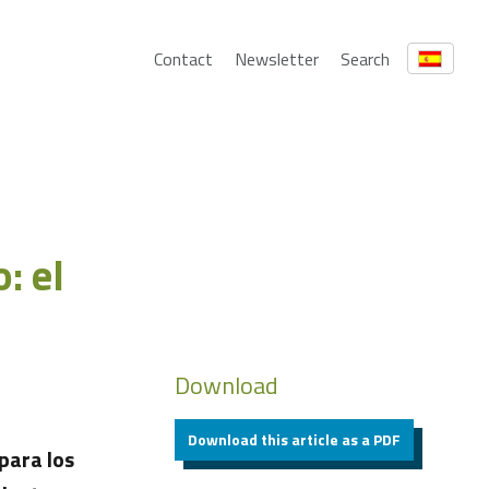
Contact
Newsletter
Search
: el
Download
Download this article as a PDF
 para los