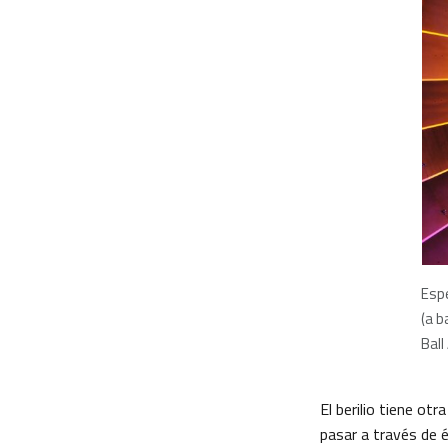
Espe
(a b
Ball
El berilio tiene ot
pasar a través de é