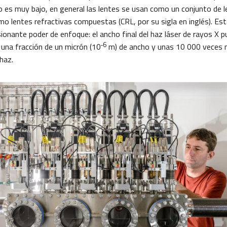
lio es muy bajo, en general las lentes se usan como un conjunto de l
o lentes refractivas compuestas (CRL, por su sigla en inglés). Est
onante poder de enfoque: el ancho final del haz láser de rayos X pu
‑6
na fracción de un micrón (10
m) de ancho y unas 10 000 veces m
 haz.