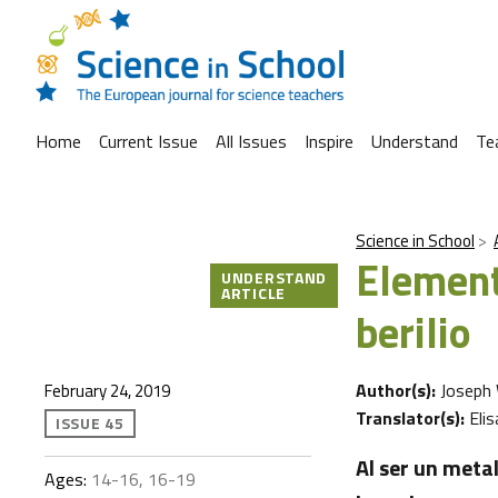
Home
Current Issue
All Issues
Inspire
Understand
Te
Science in School
Element
UNDERSTAND
ARTICLE
berilio
Author(s):
Joseph 
February 24, 2019
Translator(s):
Eli
ISSUE 45
Al ser un metal
Ages:
14-16, 16-19