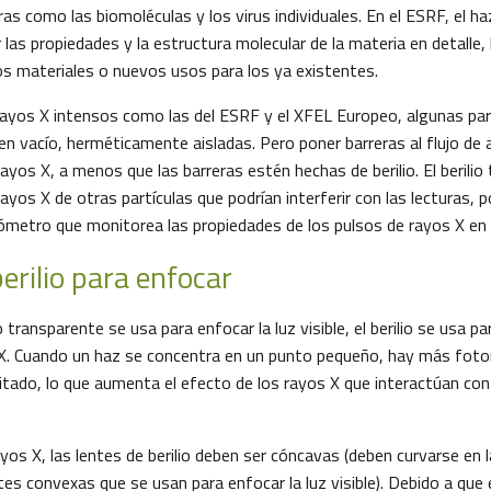
ras como las biomoléculas y los virus individuales. En el ESRF, el ha
 las propiedades y la estructura molecular de la materia en detalle, l
os materiales o nuevos usos para los ya existentes.
rayos X intensos como las del ESRF y el XFEL Europeo, algunas par
n vacío, herméticamente aisladas. Pero poner barreras al flujo de a
rayos X, a menos que las barreras estén hechas de berilio. El berili
ayos X de otras partículas que podrían interferir con las lecturas, p
ómetro que monitorea las propiedades de los pulsos de rayos X en
erilio para enfocar
io transparente se usa para enfocar la luz visible, el berilio se usa p
X. Cuando un haz se concentra en un punto pequeño, hay más foto
itado, lo que aumenta el efecto de los rayos X que interactúan co
yos X, las lentes de berilio deben ser cóncavas (deben curvarse en 
tes convexas que se usan para enfocar la luz visible). Debido a que 