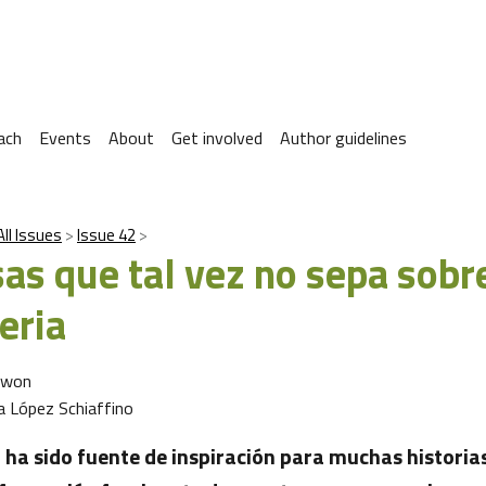
ach
Events
About
Get involved
Author guidelines
All Issues
Issue 42
as que tal vez no sepa sobre
eria
Kwon
sa López Schiaffino
 ha sido fuente de inspiración para muchas historias