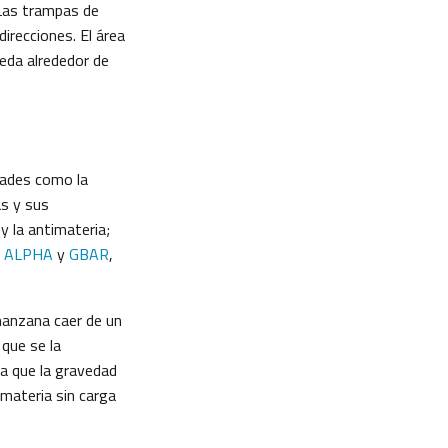
 Las trampas de
irecciones. El área
eda alrededor de
dades como la
as y sus
y la antimateria;
,
ALPHA
y
GBAR
,
manzana caer de un
que se la
 a que la gravedad
imateria sin carga