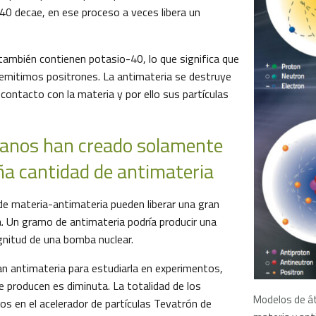
40 decae, en ese proceso a veces libera un
ambién contienen potasio-40, lo que significa que
emitimos positrones. La antimateria se destruye
contacto con la materia y por ello sus partículas
anos han creado solamente
a cantidad de antimateria
 de materia-antimateria pueden liberar una gran
a. Un gramo de antimateria podría producir una
gnitud de una bomba nuclear.
an antimateria para estudiarla en experimentos,
e producen es diminuta. La totalidad de los
Modelos de á
os en el acelerador de partículas Tevatrón de