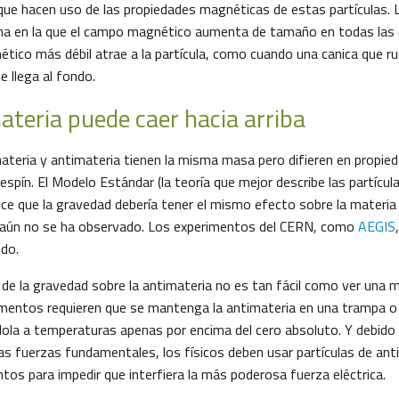
que hacen uso de las propiedades magnéticas de estas partículas.
na en la que el campo magnético aumenta de tamaño en todas las d
tico más débil atrae a la partícula, como cuando una canica que ru
 llega al fondo.
ateria puede caer hacia arriba
materia y antimateria tienen la misma masa pero difieren en propie
l espín. El Modelo Estándar (la teoría que mejor describe las partícul
ice que la gravedad debería tener el mismo efecto sobre la materia 
 aún no se ha observado. Los experimentos del CERN, como
AEGIS
ndo.
 de la gravedad sobre la antimateria no es tan fácil como ver una 
imentos requieren que se mantenga la antimateria en una trampa o 
dola a temperaturas apenas por encima del cero absoluto. Y debido
las fuerzas fundamentales, los físicos deben usar partículas de ant
tos para impedir que interfiera la más poderosa fuerza eléctrica.