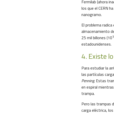
Fermilab (ahora in
los que el CERN ha
nanogramo.
El problema radica e
almacenamiento de 
1
25 mil billones (10
estadounidenses.
4. Existe l
Para estudiar la ant
las partículas car
Penning
. Estas tra
en espiral mientra
trampa.
Pero las trampas d
carga eléctrica, lo