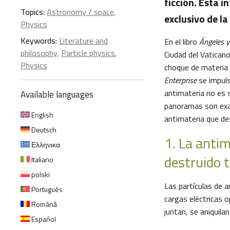
ficción. Esta 
Topics:
Astronomy / space
,
exclusivo de la
Physics
Keywords:
Literature and
En el libro
Ángeles 
philosophy
,
Particle physics
,
Ciudad del Vatican
Physics
choque de materia 
Enterprise
se impuls
antimateria no es s
Available languages
panoramas son exa
English
antimateria que de
Deutsch
1. La anti
Ελληνικα
destruido t
Italiano
polski
Las partículas de a
Português
cargas eléctricas 
Română
juntan, se aniquila
Español