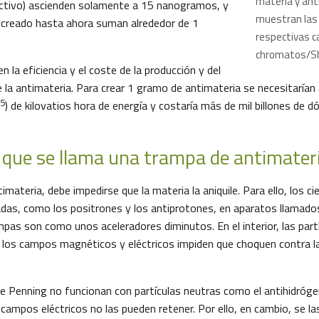
materia y ant
activo) ascienden solamente a 15 nanogramos, y
muestran las 
 creado hasta ahora suman alrededor de 1
respectivas c
chromatos/S
n la eficiencia y el coste de la producción y del
la antimateria. Para crear 1 gramo de antimateria se necesitarí
5
) de kilovatios hora de energía y costaría más de mil billones de d
o que se llama una trampa de antimater
imateria, debe impedirse que la materia la aniquile. Para ello, los ci
gadas, como los positrones y los antiprotones, en aparatos llamad
mpas son como unos aceleradores diminutos. En el interior, las par
s los campos magnéticos y eléctricos impiden que choquen contra l
e Penning no funcionan con partículas neutras como el antihidróge
s campos eléctricos no las pueden retener. Por ello, en cambio, se la