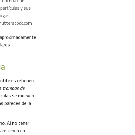
imateria que
partículas y sus
argas
hutterstock.com
an aproximadamente
ólares
ia
entíficos retienen
os
trampas de
tículas se mueven
as paredes de la
no. Al no tener
s retienen en