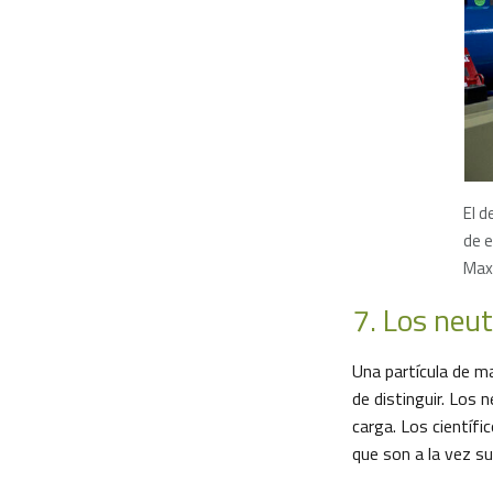
El d
de e
Max
7. Los neut
Una partícula de ma
de distinguir. Los 
carga. Los científi
que son a la vez su