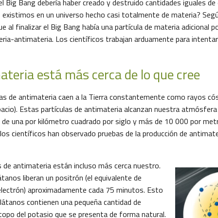
el Big Bang debería haber creado y destruido cantidades iguales de 
 existimos en un universo hecho casi totalmente de materia? Según
e al finalizar el Big Bang había una partícula de materia adicional p
eria-antimateria. Los científicos trabajan arduamente para intentar
ateria está más cerca de lo que cree
s de antimateria caen a la Tierra constantemente como rayos cós
pacio). Estas partículas de antimateria alcanzan nuestra atmósfera
 de una por kilómetro cuadrado por siglo y más de 10 000 por met
os científicos han observado pruebas de la producción de antimat
 de antimateria están incluso más cerca nuestro.
átanos liberan un positrón (el equivalente de
 electrón) aproximadamente cada 75 minutos. Esto
plátanos contienen una pequeña cantidad de
topo del potasio que se presenta de forma natural.