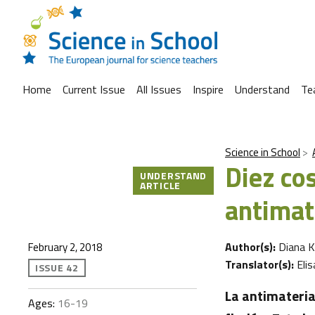
Home
Current Issue
All Issues
Inspire
Understand
Te
Science in School
Diez cos
UNDERSTAND
ARTICLE
antimat
Author(s):
Diana 
February 2, 2018
Translator(s):
Eli
ISSUE 42
La antimateria
Ages:
16-19