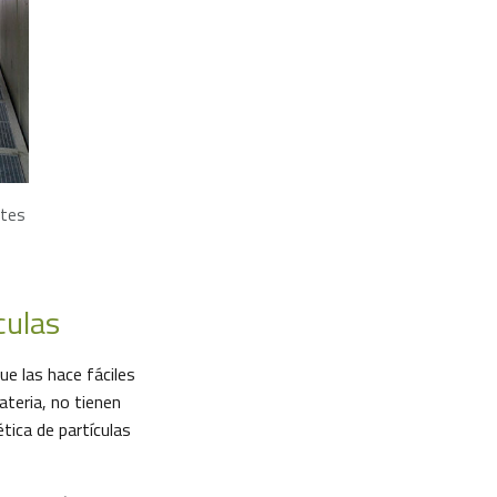
ntes
culas
ue las hace fáciles
ateria, no tienen
ética de partículas