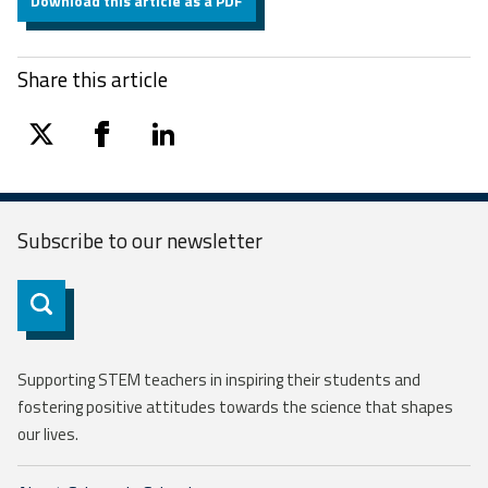
Download this article as a PDF
Share this article
twitter
facebook
linkedin
Subscribe to our
newsletter
Subscribe
Supporting STEM teachers in inspiring their students and
fostering positive attitudes towards the science that shapes
our lives.