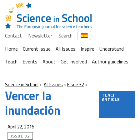
Contact
Newsletter
Search
Home
Current Issue
All Issues
Inspire
Understand
Teach
Events
About
Get involved
Author guidelines
Science in School
All Issues
Issue 32
Vencer la
TEACH
ARTICLE
inundación
April 22, 2016
ISSUE 32