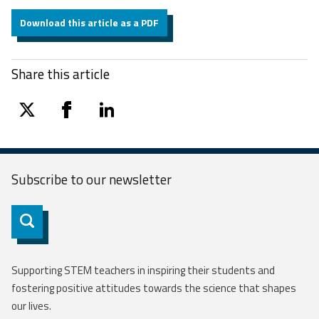
Download this article as a PDF
Share this article
twitter
facebook
linkedin
Subscribe to our
newsletter
Subscribe
Supporting STEM teachers in inspiring their students and
fostering positive attitudes towards the science that shapes
our lives.