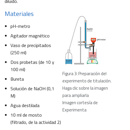
diluido.
Materiales
pH-metro
Agitador magnético
Vaso de precipitados
(250 ml)
Dos probetas (de 10 y
100 ml)
Figura 3: Preparación del
Bureta
experimento de titulación.
Haga clic sobre la imagen
Solución de NaOH (0,1
para ampliarla
M)
Imagen cortesía de
Agua destilada
Experimenta
10 ml de mosto
(filtrado, de la actividad 2)