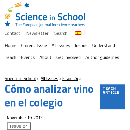
Contact
Newsletter
Search
Home
Current Issue
All Issues
Inspire
Understand
Teach
Events
About
Get involved
Author guidelines
Science in School
All Issues
Issue 24
Cómo analizar vino
TEACH
ARTICLE
en el colegio
November 19, 2013
ISSUE 24