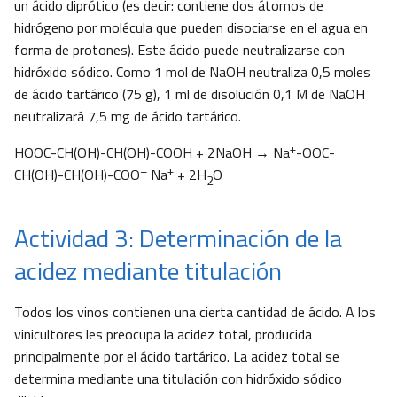
un ácido diprótico (es decir: contiene dos átomos de
hidrógeno por molécula que pueden disociarse en el agua en
forma de protones). Este ácido puede neutralizarse con
hidróxido sódico. Como 1 mol de NaOH neutraliza 0,5 moles
de ácido tartárico (75 g), 1 ml de disolución 0,1 M de NaOH
neutralizará 7,5 mg de ácido tartárico.
+
HOOC-CH(OH)-CH(OH)-COOH + 2NaOH → Na
-OOC-
–
+
CH(OH)-CH(OH)-COO
Na
+ 2H
O
2
Actividad 3: Determinación de la
acidez mediante titulación
Todos los vinos contienen una cierta cantidad de ácido. A los
vinicultores les preocupa la acidez total, producida
principalmente por el ácido tartárico. La acidez total se
determina mediante una titulación con hidróxido sódico