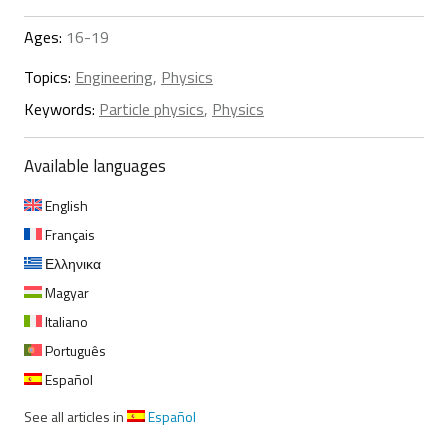
Ages:
16-19
Topics:
Engineering
,
Physics
Keywords:
Particle physics
,
Physics
Available languages
English
Français
Ελληνικα
Magyar
Italiano
Português
Español
See all articles in
Español