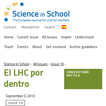
Contact
Newsletter
Search
Home
Current Issue
All Issues
Inspire
Understand
Teach
Events
About
Get involved
Author guidelines
Science in School
All Issues
Issue 10
El LHC por
UNDERSTAND
ARTICLE
dentro
September 3, 2013
ISSUE 10