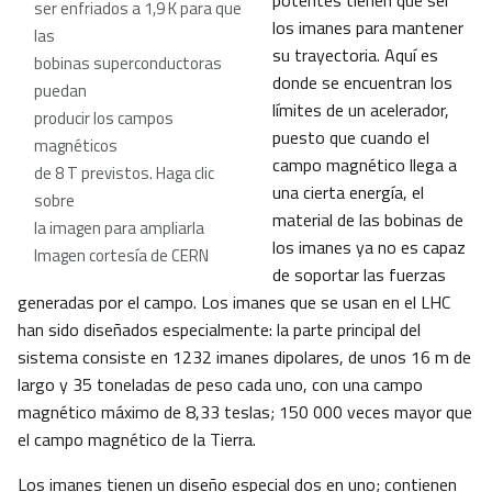
potentes tienen que ser
ser enfriados a 1,9 K para que
los imanes para mantener
las
su trayectoria. Aquí es
bobinas superconductoras
donde se encuentran los
puedan
límites de un acelerador,
producir los campos
puesto que cuando el
magnéticos
campo magnético llega a
de 8 T previstos. Haga clic
una cierta energía, el
sobre
material de las bobinas de
la imagen para ampliarla
los imanes ya no es capaz
Imagen cortesía de CERN
de soportar las fuerzas
generadas por el campo. Los imanes que se usan en el LHC
han sido diseñados especialmente: la parte principal del
sistema consiste en 1232 imanes dipolares, de unos 16 m de
largo y 35 toneladas de peso cada uno, con una campo
magnético máximo de 8,33 teslas; 150 000 veces mayor que
el campo magnético de la Tierra.
Los imanes tienen un diseño especial dos en uno; contienen