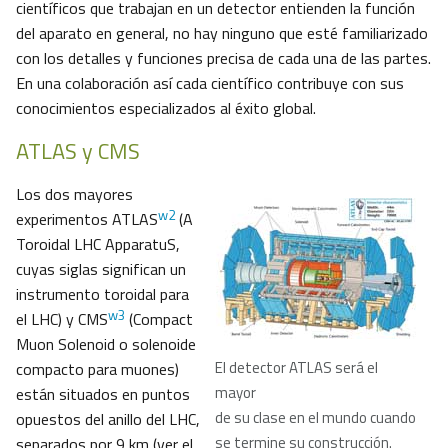
científicos que trabajan en un detector entienden la función
del aparato en general, no hay ninguno que esté familiarizado
con los detalles y funciones precisa de cada una de las partes.
En una colaboración así cada científico contribuye con sus
conocimientos especializados al éxito global.
ATLAS y CMS
Los dos mayores
w2
experimentos ATLAS
(A
Toroidal LHC ApparatuS,
cuyas siglas significan un
instrumento toroidal para
w3
el LHC) y CMS
(Compact
Muon Solenoid o solenoide
El detector ATLAS será el
compacto para muones)
mayor
están situados en puntos
de su clase en el mundo cuando
opuestos del anillo del LHC,
se termine su construcción.
separados por 9 km (ver el