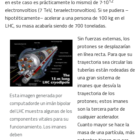
12
en este caso es prácticamente lo mismo) de 7·10
electronvoltios (7 TeV, teraelectronvoltios). Si se pudiera –
hipotéticamente– acelerar a una persona de 100 kg en el
LHC, su masa acabaría siendo de 700 toneladas.
Sin fuerzas externas, los
protones se desplazarían
en línea recta. Para que su
trayectoria sea circular las
tuberías están rodeadas de
una gran sistema de
imanes que desvía la
trayectoria de los
Esta imagen generada por
protones; estos imanes
computadorde un imán bipolar
son la tercera parte de
del LHC muestra algunas de los
cualquier acelerador.
componentes vitales para su
Cuanto mayor se hace la
funcionamiento. Los imanes
masa de una partícula, más
deben