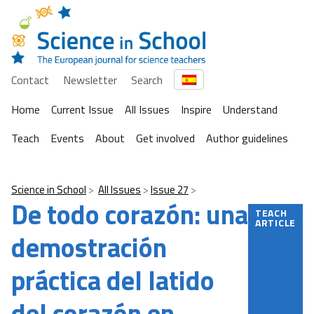
Contact
Newsletter
Search
Home
Current Issue
All Issues
Inspire
Understand
Teach
Events
About
Get involved
Author guidelines
Science in School
All Issues
Issue 27
De todo corazón: una
TEACH
ARTICLE
demostración
práctica del latido
del corazón en