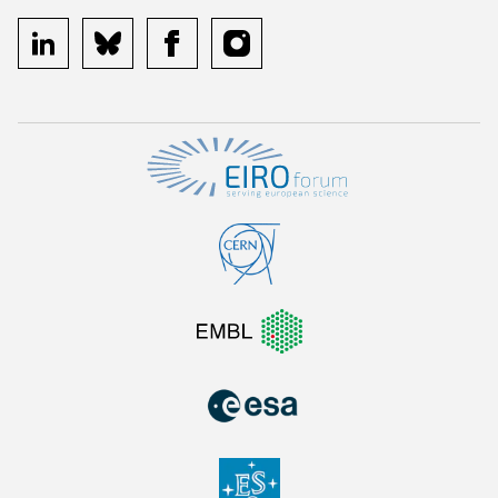
linkedin
bluesky
facebook
instagram