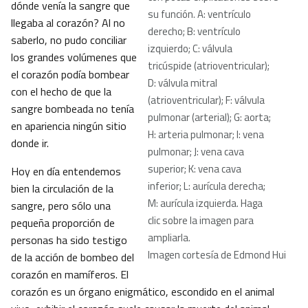
dónde venía la sangre que
su función. A: ventrículo
llegaba al corazón? Al no
derecho; B: ventrículo
saberlo, no pudo conciliar
izquierdo; C: válvula
los grandes volúmenes que
tricúspide (atrioventricular);
el corazón podía bombear
D: válvula mitral
con el hecho de que la
(atrioventricular); F: válvula
sangre bombeada no tenía
pulmonar (arterial); G: aorta;
en apariencia ningún sitio
H: arteria pulmonar; I: vena
donde ir.
pulmonar; J: vena cava
superior; K: vena cava
Hoy en día entendemos
inferior; L: aurícula derecha;
bien la circulación de la
M: aurícula izquierda. Haga
sangre, pero sólo una
clic sobre la imagen para
pequeña proporción de
ampliarla.
personas ha sido testigo
Imagen cortesía de Edmond Hui
de la acción de bombeo del
corazón en mamíferos. El
corazón es un órgano enigmático, escondido en el animal