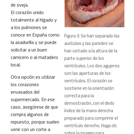
de oveja.
El corazón unido
totalmente al hígado y
a los pulmones se
conoce en España como
Figura 3: Se han separado las
la asadurilla y se puede
aurículas y las paredes se
solicitar a un buen
han cortado a la altura de la
carnicero o al matadero
parte superior de los
local.
ventrículos. Los dos agujeros
son las aperturas de los
Otra opción es utilizar
ventrículos. El corazón se
los corazones
sostiene en la orientación
envasados del
correcta para la
supermercado. En ese
demostración, con el dedo
caso, asegúrese de que
índice de la mano derecha
compra algunos de
preparado para comprimir el
repuesto, porque suelen
ventrículo derecho. Haga clic
venir con un corte a
sobre la imagen para