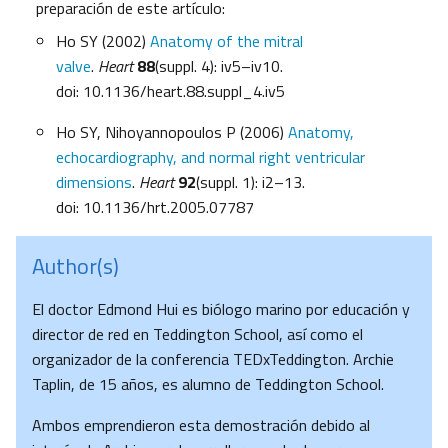
preparación de este artículo:
Ho SY (2002)
Anatomy of the mitral
valve
.
Heart
88
(suppl. 4): iv5–iv10.
doi: 10.1136/heart.88.suppl_4.iv5
Ho SY, Nihoyannopoulos P (2006)
Anatomy,
echocardiography, and normal right ventricular
dimensions
.
Heart
92
(suppl. 1): i2–13.
doi: 10.1136/hrt.2005.07787
Author(s)
El doctor Edmond Hui es biólogo marino por educación y
director de red en Teddington School, así como el
organizador de la conferencia TEDxTeddington. Archie
Taplin, de 15 años, es alumno de Teddington School.
Ambos emprendieron esta demostración debido al