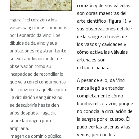
corazón y de sus válvulas
son obras maestras del
Figura 1: El corazón y los
arte científico (figura 1), y
vasos sanguíneos coronarios
sus observaciones del fluir
por Leonardo da Vinci. Los
de la sangre a través de
dibujos de da Vinci y sus
los vasos y cavidades y
anotaciones registran tanto
cómo activa las válvulas
su extraordinario poder de
arteriales son
observación como su
extraordinarias.
incapacidad de reconciliar lo
A pesar de ello, da Vinci
que veía con el conocimiento
nunca llegó a entender
del corazón en aquella época.
completamente cómo
La circulación sanguínea no
bombea el corazón, porque
se descubriría hasta cien
no conocía la circulación de
años después. Haga clic
la sangre por el cuerpo. Él
sobre la imagen para
pudo ver las arterias y las
ampliarla.
venas, pero no los
Imagen de dominio público;