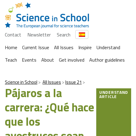
Contact
Newsletter
Search
Home
Current Issue
All Issues
Inspire
Understand
Teach
Events
About
Get involved
Author guidelines
Science in School
All Issues
Issue 21
Pájaros a la
UNDERSTAND
ARTICLE
carrera: ¿Qué hace
que los
avestruces sean