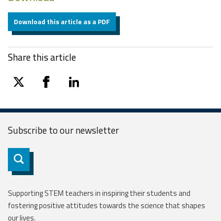
Download this article as a PDF
Share this article
twitter
facebook
linkedin
Subscribe to our
newsletter
Subscribe
Supporting STEM teachers in inspiring their students and
fostering positive attitudes towards the science that shapes
our lives.