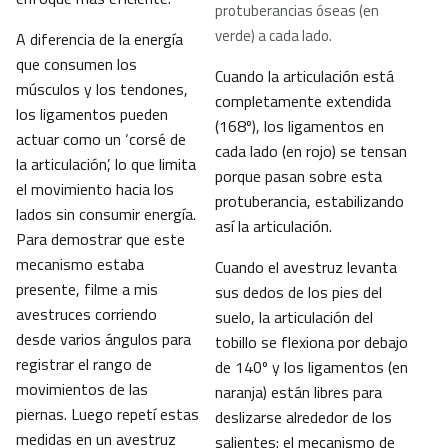
protuberancias óseas (en
verde) a cada lado.
A diferencia de la energía
que consumen los
Cuando la articulación está
músculos y los tendones,
completamente extendida
los ligamentos pueden
(168º), los ligamentos en
actuar como un ‘corsé de
cada lado (en rojo) se tensan
la articulación’, lo que limita
porque pasan sobre esta
el movimiento hacia los
protuberancia, estabilizando
lados sin consumir energía.
así la articulación.
Para demostrar que este
mecanismo estaba
Cuando el avestruz levanta
presente, filme a mis
sus dedos de los pies del
avestruces corriendo
suelo, la articulación del
desde varios ángulos para
tobillo se flexiona por debajo
registrar el rango de
de 140º y los ligamentos (en
movimientos de las
naranja) están libres para
piernas. Luego repetí estas
deslizarse alrededor de los
medidas en un avestruz
salientes: el mecanismo de