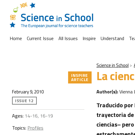
Home
Current Issue
All Issues
Inspire
Understand
Te
Science in School
La cienc
INSPIRE
ARTICLE
Author(s):
Vienna 
February 9, 2010
ISSUE 12
Traducido por 
trayectoria de
Ages:
14-16, 16-19
ciencias– per
Topics:
Profiles
estrechamente