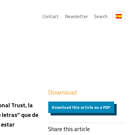
Contact
Newsletter
Search
Download
nal Trust, la
Download this article as a PDF
 letras” que de
 estar
Share this article