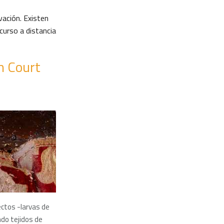
vación. Existen
curso a distancia
n Court
ectos -larvas de
ndo tejidos de