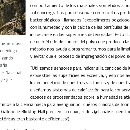
comportamiento de los materiales sometidos a hu
fotomicrografías para observar cómo ciertos prod
bacteriológicos –llamados “exopolímeros pegajos
con la humedad y con la calcita de las partículas de
incrustarse en las superficies deterioradas. Esto dio
de un método de control del polvo que producen las
muy hermoso
método nos ayuda a programar turnos para la limpi
arqueólogo
y evitar que el proceso de impregnación del polvo se
alizando
afía
“Utilizamos sensores para indicar si la cantidad de l
 el National
expuestas las superficies es excesiva, y eso nos ay
y / Joe
luz en beneficio de nuestros visitantes y de nuestr
diseñamos sistemas de calefacción para la conser
capaces de procesar datos sobre la humedad relativ
rimos a la ciencia hasta para averiguar por qué los cuadros de Joh
 Gallery de Blickling Hall parecen tan envejecidos (¡el análisis cient
ctóricas eran bastante deficientes!).