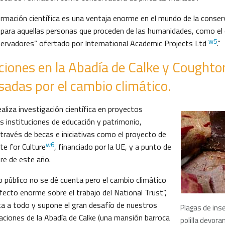
ormación científica es una ventaja enorme en el mundo de la conser
 para aquellas personas que proceden de las humanidades, como el 
w5
ervadores” ofertado por International Academic Projects Ltd
.”
ciones en la Abadía de Calke y Coughto
sadas por el cambio climático.
ealiza investigación científica en proyectos
s instituciones de educación y patrimonio,
través de becas e iniciativas como el proyecto de
w6
te for Culture
, financiado por la UE, y a punto de
re de este año.
 público no se dé cuenta pero el cambio climático
fecto enorme sobre el trabajo del National Trust”,
ta a todo y supone el gran desafío de nuestros
Plagas de ins
aciones de la Abadía de Calke (una mansión barroca
polilla devora