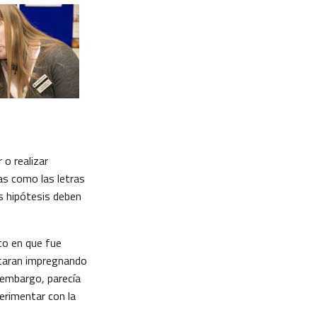
o realizar
ias como las letras
s hipótesis deben
to en que fue
otaran impregnando
n embargo, parecía
perimentar con la