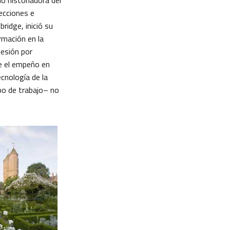
 historiadora del
lecciones e
ridge, inició su
rmación en la
fesión por
e el empeño en
ecnología de la
ipo de trabajo– no