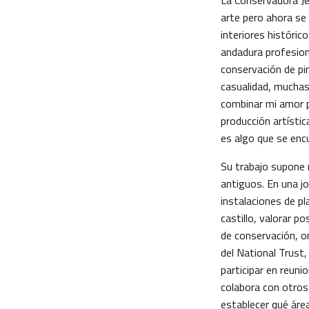
La Conservadora Je
arte pero ahora se 
interiores históric
andadura profesion
conservación de pi
casualidad, muchas
combinar mi amor por
producción artístic
es algo que se encu
Su trabajo supone
antiguos. En una jo
instalaciones de pl
castillo, valorar p
de conservación, o
del National Trust,
participar en reun
colabora con otros
establecer qué área