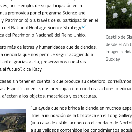
avés, por ejemplo, de su participación en la
unta promovida por el programa Science and
a y Patrimonio) o a través de su participación en el
w4
ón del National Heritage Science Strategy
ica del Patrimonio Nacional) del Reino Unido.
Castillo de Si
desde el Whi
ro más de letras y humanidades que de ciencias,
Imagen cedida
 la ciencia la que nos permite seguir acogiendo a
Buckley
itante: gracias a ella, preservamos nuestras
 al futuro”, dice Katy.
casas sin tener en cuenta lo que produce su deterioro, correríamos 
rlas. Específicamente, nos preocupa cómo ciertos factores medio
, afectan a los objetos, materiales y estructuras.
“La ayuda que nos brinda la ciencia en muchos asp
Tras la inundación de la biblioteca en el Long Gallery 
(una casa de estilo jacobeo en el condado de Norfol
a sus valiosos contenidos los conocimientos adquir