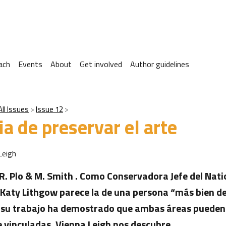
ach
Events
About
Get involved
Author guidelines
All Issues
Issue 12
ia de preservar el arte
Leigh
R. Plo & M. Smith . Como Conservadora Jefe del Natio
 Katy Lithgow parece la de una persona “más bien de
o su trabajo ha demostrado que ambas áreas pueden
 vinculadas. Vienna Leigh nos descubre…