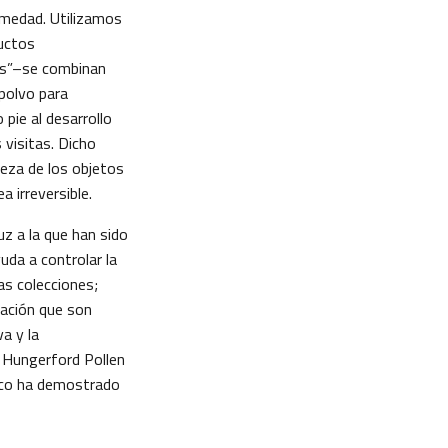
medad. Utilizamos
uctos
os”–se combinan
 polvo para
 pie al desarrollo
 visitas. Dicho
eza de los objetos
a irreversible.
uz a la que han sido
uda a controlar la
as colecciones;
vación que son
a y la
n Hungerford Pollen
ífico ha demostrado