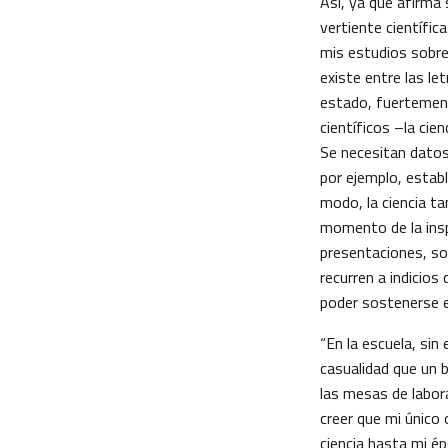
Así, ya que afirma 
vertiente científic
mis estudios sobre 
existe entre las let
estado, fuertement
científicos –la cie
Se necesitan datos c
por ejemplo, establ
modo, la ciencia ta
momento de la insp
presentaciones, son
recurren a indicio
poder sostenerse en
“En la escuela, sin
casualidad que un 
las mesas de labora
creer que mi único 
ciencia hasta mi é