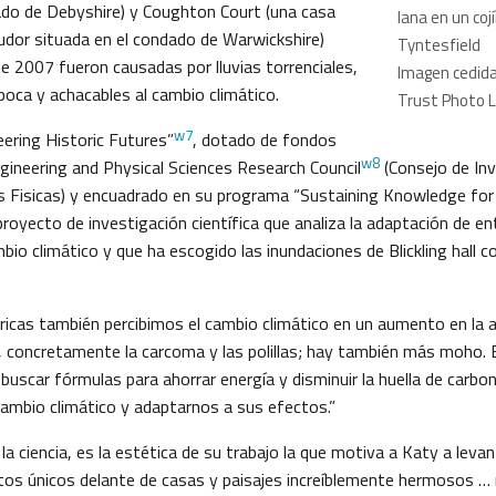
ado de Debyshire) y Coughton Court (una casa
lana en un coj
Tudor situada en el condado de Warwickshire)
Tyntesfield
e 2007 fueron causadas por lluvias torrenciales,
Imagen cedida
poca y achacables al cambio climático.
Trust Photo L
w7
eering Historic Futures”
, dotado de fondos
w8
gineering and Physical Sciences Research Council
(Consejo de Inv
ias Fisicas) y encuadrado en su programa “Sustaining Knowledge fo
proyecto de investigación científica que analiza la adaptación de e
bio climático y que ha escogido las inundaciones de Blickling hall 
ricas también percibimos el cambio climático en un aumento en la a
, concretamente la carcoma y las polillas; hay también más moho. E
buscar fórmulas para ahorrar energía y disminuir la huella de carbono
cambio climático y adaptarnos a sus efectos.”
la ciencia, es la estética de su trabajo la que motiva a Katy a levan
 únicos delante de casas y paisajes increíblemente hermosos … n