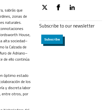
ra, sabrás que
twitter
facebook
linkedin
rdines, zonas de
ues naturales.
Subscribe to our
newsletter
 connotaciones
Wordsworth House,
Subscribe
la alta sociedad–
mo la Calzada de
 Muro de Adriano–
e de ello continúa
 en óptimo estado
 colaboración de los
ía y discreta labor
 entre otros, por