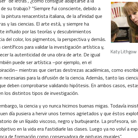
ser “de letras”, ¿cómo consigue adaptarse a la
a de su trabajo? “Siempre fui consciente, debido a
la pintura renacentista italiana, de la afinidad que
ras y las ciencias. El arte está, y siempre ha
e influido por las teorías y descubrimientos
ncia del color, los pigmentos, la perspectiva y demás.
ientíficos para validar la investigación artística y,
Katy Lithgow
ecer la autenticidad de una obra de arte. De igual
mbién puede ser artística –por ejemplo, en el
iración– mientras que ciertas destrezas académicas, como escribir 
 necesarias para la difusión de la ciencia. Además, tanto las cienc
s que deben comprobarse validando hipótesis. En ambos casos, esta
 los distintos tipos de investigación.
 embargo, la ciencia y yo nunca hicimos buenas migas. Todavía insis
buen día pusiera a hervir unos termos agrietados y que éstos expl
torio de un líquido viscoso, negro y burbujeante. La profesora, si
objetivo en la vida era fastidiarle las clases. Luego ya no volví a ex
poca de formación como conservadora de pinturas murales”.