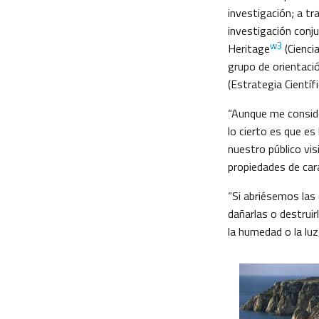
investigación; a tr
investigación conj
w3
Heritage
(Cienci
grupo de orientaci
(Estrategia Científ
“Aunque me conside
lo cierto es que es
nuestro público vis
propiedades de cara
“Si abriésemos las 
dañarlas o destrui
la humedad o la luz