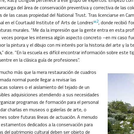
fe, Katy Lithgow pertenece a ese grupo de expertos. Empezó como
encarga del área de conservación preventiva y correctiva de las co
os de las casas propiedad del National Trust. Tras licenciarse en Camb
w2
al en el Courtauld Institute of Arts de Londres
, donde recibió fo
nturas murales. “Me da la impresión que la gente entra en esta pro
 veces porque les interesa algún aspecto concreto –en mi caso fu
 la pintura y el dibujo con mi interés por la historia del arte y la t
a,” dice. “En la escuela es difícil encontrar información sobre este t
entre en la clásica guía de profesiones”.
 mucho más que la mera restauración de cuadros
rnada normal puede llegar a revisar las
acas solares o el aislamiento del tejado de un
osibles adquisiciones atendiendo a sus necesidades
rganizar programas de formación para el personal
 dar charlas en museos o galerías de arte, o
iones sobre futuras líneas de actuación. A menudo
 estamentos dedicados a la conservación para
s del patrimonio cultural deben ser objeto de