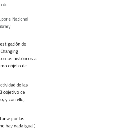
ín de
 por el National
ibrary
estigación de
r Changing
ntornos históricos a
como objeto de
ctividad de las
l objetivo de
, y con ello,
tarse por las
o hay nada igual”,