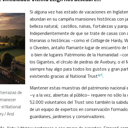
Si alguna vez has estado de vacaciones en Inglater
abundan en su campiña mansiones históricas con ja
belleza natural, castillos, ruinas, fortalezas y parq
Independientemente de que se trate de casas con
literarias o históricas –como el
Cottage
de Hardy, 
o Cliveden, antaño flamante lugar de encuentro de 
o bien de lugares Patrimonio de la Humanidad –co
los Gigantes, el círculo de piedras de Avebury, o el
siempre hay algo para todos los gustos y gran part
w1
existiendo gracias al National Trust
.
Mantener estas muestras del patrimonio nacional
: terrazas de
–y a la vez, abiertas al público– requiere no sólo la
 amanecer
52.000 voluntarios del Trust sino también la sabidur
 el National
de un equipo de expertos en conservación formado,
ry / And
guardianes, jardineros y conservadores.