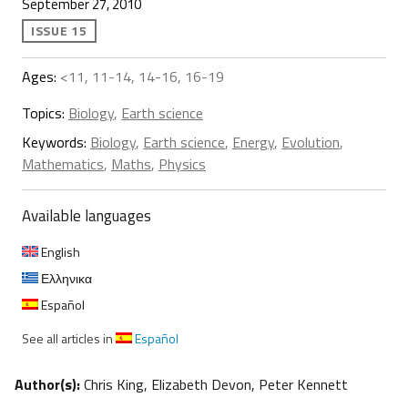
September 27, 2010
ISSUE 15
Ages:
<11, 11-14, 14-16, 16-19
Topics:
Biology
,
Earth science
Keywords:
Biology
,
Earth science
,
Energy
,
Evolution
,
Mathematics
,
Maths
,
Physics
Available languages
English
Ελληνικα
Español
See all articles in
Español
Author(s):
Chris King, Elizabeth Devon, Peter Kennett