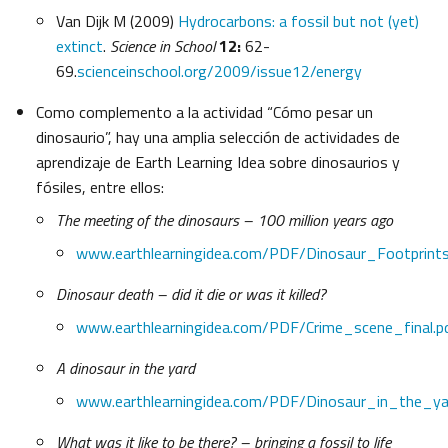
Van Dijk M (2009)
Hydrocarbons: a fossil but not (yet)
extinct
.
Science in School
12:
62-
69.
scienceinschool.org/2009/issue12/energy
Como complemento a la actividad “Cómo pesar un
dinosaurio”, hay una amplia selección de actividades de
aprendizaje de Earth Learning Idea sobre dinosaurios y
fósiles, entre ellos:
The meeting of the dinosaurs – 100 million years ago
www.earthlearningidea.com/PDF/Dinosaur_Footprints
Dinosaur death – did it die or was it killed?
www.earthlearningidea.com/PDF/Crime_scene_final.p
A dinosaur in the yard
www.earthlearningidea.com/PDF/Dinosaur_in_the_ya
What was it like to be there? – bringing a fossil to life