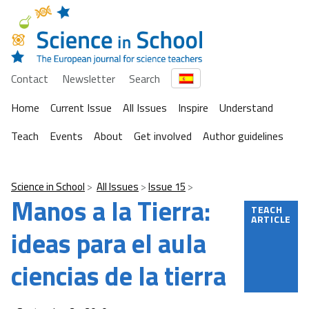
Contact
Newsletter
Search
Home
Current Issue
All Issues
Inspire
Understand
Teach
Events
About
Get involved
Author guidelines
Science in School
All Issues
Issue 15
Manos a la Tierra:
TEACH
ARTICLE
ideas para el aula
ciencias de la tierra