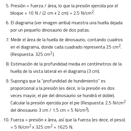
Presión = fuerza / área, lo que la presión ejercida por el
2
bloque = 10 N / (2 cm x 2 cm) = 2.5 N/cm
.
El diagrama (ver imagen arriba) muestra una huella dejada
por un pequeño dinosaurio de dos patas.
Medir el área de la huella de dinosaurio, contando cuadros
2
en el diagrama, donde cada cuadrado representa 25 cm
.
2
(Respuesta: 325 cm
.)
Estimación de la profundidad media en centímetros de la
huella de la vista lateral en el diagrama (3 cm).
Suponga que la “profundidad de hundimiento” es
proporcional a la presión (es decir, si la presión es dos
veces mayor, el pie del dinosaurio se hundirá el doble).
2
Calcular la presión ejercida por el pie (Respuesta: 2.5 N/cm
2
del dinosaurio 3 cm / 1.5 cm = 5 N/cm
).
Fuerza = presión x área, así que la fuerza (es decir, el peso)
2
2
= 5 N/cm
x 325 cm
= 1625 N.