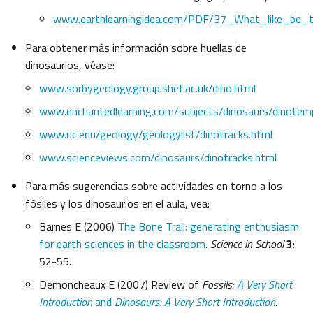
www.earthlearningidea.com/PDF/37_What_like_be_th
Para obtener más información sobre huellas de
dinosaurios, véase:
www.sorbygeology.group.shef.ac.uk/dino.html
www.enchantedlearning.com/subjects/dinosaurs/dinotemp
www.uc.edu/geology/geologylist/dinotracks.html
www.scienceviews.com/dinosaurs/dinotracks.html
Para más sugerencias sobre actividades en torno a los
fósiles y los dinosaurios en el aula, vea:
Barnes E (2006)
The Bone Trail: generating enthusiasm
for earth sciences in the classroom
.
Science in School
3
:
52-55.
Demoncheaux E (2007) Review of
Fossils:
A Very Short
Introduction
and
Dinosaurs: A Very Short Introduction
.