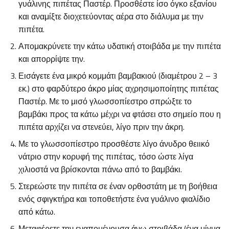
γυάλινης πιπέτας Παστέρ. Προσθέστε ίσο όγκο εξανίου
και αναμίξτε διοχετεύοντας αέρα στο διάλυμα με την
πιπέτα.
Απομακρύνετε την κάτω υδατική στοιβάδα με την πιπέτα
και απορρίψτε την.
Εισάγετε ένα μικρό κομμάτι βαμβακιού (διαμέτρου 2 – 3
εκ.) στο φαρδύτερο άκρο μίας αχρησιμοποίητης πιπέτας
Παστέρ. Με το μισό γλωσσοπίεστρο σπρώξτε το
βαμβάκι προς τα κάτω μέχρι να φτάσει στο σημείο που η
πιπέτα αρχίζει να στενεύει, λίγο πριν την άκρη.
Με το γλωσσοπίεστρο προσθέστε λίγο άνυδρο θειικό
νάτριο στην κορυφή της πιπέτας, τόσο ώστε λίγα
χιλιοστά να βρίσκονται πάνω από το βαμβάκι.
Στερεώστε την πιπέτα σε έναν ορθοστάτη με τη βοήθεια
ενός σφιγκτήρα και τοποθετήστε ένα γυάλινο φιαλίδιο
από κάτω.
Μεταφέρετε την εναπομένουσα άνω στοιβάδα (ένα μίγμα