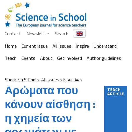
Contact
Newsletter
Search
Home
Current Issue
All Issues
Inspire
Understand
Teach
Events
About
Get involved
Author guidelines
Science in School
All Issues
Issue 44
Αρώματα που
TEACH
ARTICLE
κάνουν αίσθηση :
η χημεία των
αρωμάτων με