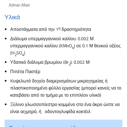
Adrian Allan
Υλικά
η
Αποστάγματα από την 1
δραστηριότητα
Διάλυμα υπερμαγγανικού καλίου: 0.002 Μ
υπερμαγγανικού καλίου (KMnO
) σε 0.1 Μ θειικού οξέος
4
(H
SO
)
2
4
Υδατικό διάλυμα βρωμίου (Br
): 0.002 Μ
2
Πιπέτα Παστέρ
Kυψελωτό δοχείο διαμερισμάτων μικροχημείας ή
πλαστικοποιημένο φύλλο εργασίας (μπορεί κανείς να το
κατεβάσει από το τμήμα με το επιπλέον υλικό)
Ξύλινο γλωσσοπίεστρο κομμένο στο ένα άκρο ώστε να
είναι αιχμηρό, ή οδοντογλυφίδα κοκτέιλ