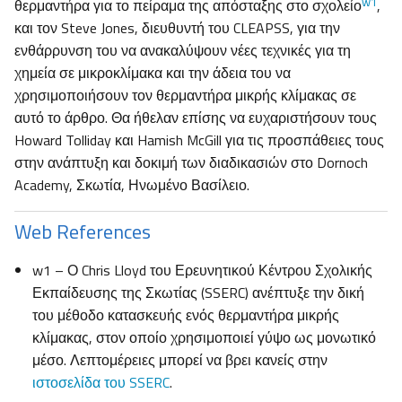
w1
θερμαντήρα για το πείραμα της απόσταξης στο σχολείο
,
και τον Steve Jones, διευθυντή του CLEAPSS, για την
ενθάρρυνση του να ανακαλύψουν νέες τεχνικές για τη
χημεία σε μικροκλίμακα και την άδεια του να
χρησιμοποιήσουν τον θερμαντήρα μικρής κλίμακας σε
αυτό το άρθρο. Θα ήθελαν επίσης να ευχαριστήσουν τους
Howard Tolliday και Hamish McGill για τις προσπάθειες τους
στην ανάπτυξη και δοκιμή των διαδικασιών στο Dornoch
Academy, Σκωτία, Ηνωμένο Βασίλειο.
Web References
w1 – Ο Chris Lloyd του Ερευνητικού Κέντρου Σχολικής
Εκπαίδευσης της Σκωτίας (SSERC) ανέπτυξε την δική
του μέθοδο κατασκευής ενός θερμαντήρα μικρής
κλίμακας, στον οποίο χρησιμοποιεί γύψο ως μονωτικό
μέσο. Λεπτομέρειες μπορεί να βρει κανείς στην
ιστοσελίδα του SSERC
.