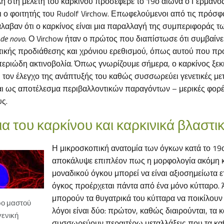
ή στη μελέτη του καρκίνου προσέφερε το 19ο αιώνα ο Γερμανό
αι ο φοιτητής του Rudolf Virchow. Επωφελούμενοι από τις πρόσφα
λαβαν ότι ο καρκίνος είναι μια παραλλαγή της συμπεριφοράς τ
de novo
. Ο Virchow ήταν ο πρώτος που διαπίστωσε ότι συμβαίνε
ικής προδιάθεσης και χρόνιου ερεθισμού, όπως αυτού που προ
περιώδη ακτινοβολία. Όπως γνωρίζουμε σήμερα, ο καρκίνος ξεκι
 τον έλεγχο της ανάπτυξής του καθώς συσσωρεύει γενετικές με
ι ως αποτέλεσμα περιβαλλοντικών παραγόντων – μερικές φορέ
ς.
α του καρκίνου και καρκινικά βλαστι
Η μικροσκοπική ανατομία των όγκων κατά το 19
αποκάλυψε επιπλέον πως η μορφολογία ακόμη κ
μοναδικού όγκου μπορεί να είναι αξιοσημείωτα 
όγκος προέρχεται πάντα από ένα μόνο κύτταρο.
μπορούν τα θυγατρικά του κύτταρα να ποικίλουν
ρο μαστού
λόγοι είναι δύο: πρώτον, καθώς διαιρούνται, τα 
γενική
συσσωρεύουν περαιτέρω μεταλλάξεις που τα κα