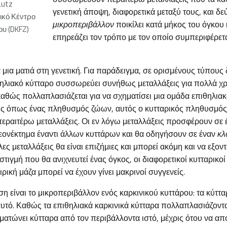
Lutz
γενετική άποψη, διαφορετικά μεταξύ τους, και δε
ικό Κέντρο
μικροπεριβάλλον
ποικίλει κατά μήκος του όγκου 
υ (DKFZ)
επηρεάζει τον τρόπο με τον οποίο συμπεριφέρετα
μια ματιά στη γενετική. Για παράδειγμα, σε ορισμένους τύπους
θηλιακό κύτταρο συσσωρεύει συνήθως μεταλλάξεις για πολλά χρό
 καθώς πολλαπλασιάζεται για να σχηματίσει μια ομάδα επιθηλια
ς όπως ένας πληθυσμός ζώων, αυτός ο κυτταρικός πληθυσμός 
ραιτέρω μεταλλάξεις. Οι εν λόγω μεταλλάξεις προσφέρουν σε 
εονέκτημα έναντι άλλων κυττάρων και θα οδηγήσουν σε έναν
κλ
ες μεταλλάξεις θα είναι επιζήμιες και μπορεί ακόμη και να εξο
 στιγμή που θα ανιχνευτεί ένας όγκος, οι διαφορετικοί κυτταρικο
ρική μάζα μπορεί να έχουν γίνει μακρινοί συγγενείς.
η είναι το μικροπεριβάλλον ενός καρκινικού κυττάρου: τα κύτταρ
υτό. Καθώς τα επιθηλιακά καρκινικά κύτταρα πολλαπλασιάζοντα
ματώνει κύτταρα από τον περιβάλλοντα ιστό, μέχρις ότου να απο