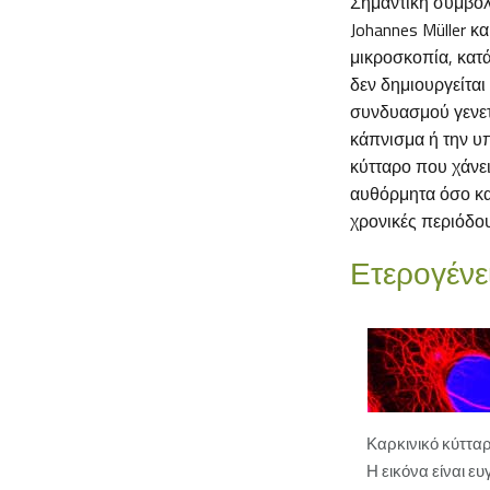
Σημαντική συμβολ
Johannes Müller κ
μικροσκοπία, κατά
δεν δημιουργείται
συνδυασμού γενετ
κάπνισμα ή την υ
κύτταρο που χάνει
αυθόρμητα όσο κα
χρονικές περιόδου
Ετερογένει
Καρκινικό κύττα
Η εικόνα είναι ευ