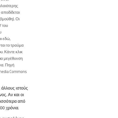
αλαιότερης
 αποδίδεται
(Ιμούθη). Οι
7 του
υ
ι εδώ,
ται το τραύμα
. Κάντε κλικ
για μεγέθυνση
να. Πηγή
imedia Commons
ε άλλους ιστούς
ος. Αν και οι
ρισσότερα από
00 χρόνια.