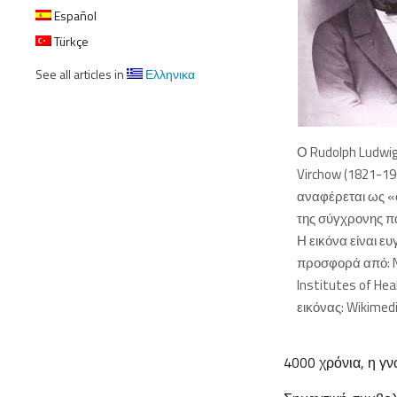
Español
Türkçe
See all articles in
Ελληνικα
Ο Rudolph
Ludwi
Virchow
(1821-19
αναφέρεται ως «
της σύγχρονης π
Η εικόνα είναι ευ
προσφορά από: N
Institutes of Hea
εικόνας: Wikime
4000 χρόνια, η γν