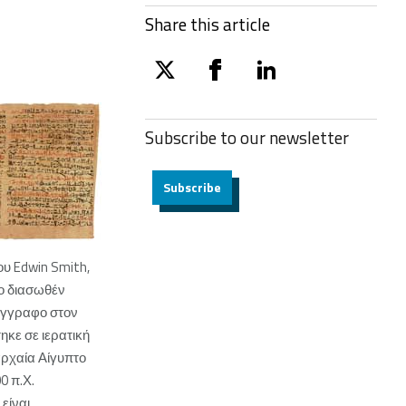
Share this article
twitter
facebook
linkedin
Subscribe to our
newsletter
Subscribe
ου Edwin
Smith
,
ο διασωθέν
έγγραφο στον
ηκε σε ιερατική
ρχαία Αίγυπτο
0 π.Χ.
 είναι