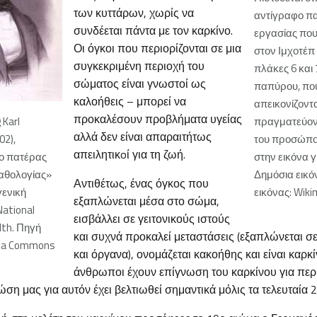
των κυττάρων, χωρίς να
αντίγραφο π
συνδέεται πάντα με τον καρκίνο.
εργασίας που
Οι όγκοι που περιορίζονται σε μια
στον Ιμχοτέπ 
συγκεκριμένη περιοχή του
πλάκες 6 και 
σώματος είναι γνωστοί ως
παπύρου, πο
καλοήθεις – μπορεί να
απεικονίζοντα
προκαλέσουν προβλήματα υγείας
g
Karl
πραγματεύον
αλλά δεν είναι απαραιτήτως
02),
του προσώπου
απειλητικoί για τη ζωή.
ο πατέρας
στην εικόνα 
αθολογίας»
Δημόσια εικό
Αντιθέτως, ένας όγκος που
γενική
εικόνας: Wik
εξαπλώνεται μέσα στο σώμα,
ational
εισβάλλει σε γειτονικούς ιστούς
lth. Πηγή
και συχνά προκαλεί μεταστάσεις (εξαπλώνεται σ
dia Commons
και όργανα), ονομάζεται κακοήθης και είναι καρκίν
άνθρωποι έχουν επίγνωση του καρκίνου για πε
ώση μας για αυτόν έχει βελτιωθεί σημαντικά μόλις τα τελευταία 2