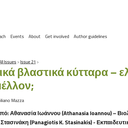
ach
Events
About
Get involved
Author guidelines
All Issues
Issue 21
ικά βλαστικά κύτταρα – ε
μέλλον;
iliano Mazza
ό: Αθανασία Ιωάννου (Athanasia Ioannou) – Βιο
Στασινάκη (Panagiotis K. Stasinakis) - Εκπαιδευτι