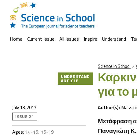
Home
Current Issue
All Issues
Inspire
Understand
Te
Science in School
Καρκιν
UNDERSTAND
ARTICLE
για το 
Author(s):
Massim
July 18, 2017
ISSUE 21
Μετάφραση απ
Παναγιώτη Κ. 
Ages:
14-16, 16-19