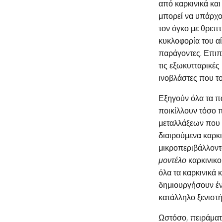
από καρκινικά κα
μπορεί να υπάρχο
τον όγκο με θρεπτ
κυκλοφορία του α
παράγοντες. Επιπλ
τις εξωκυτταρικές
ινοβλάστες που το
Εξηγούν όλα τα πα
ποικίλλουν τόσο 
μεταλλάξεων που
διαιρούμενα καρκι
μικροπεριβάλλοντ
μοντέλο
καρκινικο
όλα τα καρκινικά 
δημιουργήσουν έν
κατάλληλο ξενιστή
Ωστόσο, πειράματ