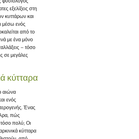
ς φυσιολόγος
τες εξελίξεις στη
ων κυττάρων και
ι μέσω ενός
καλείται από το
νά με ένα μόνο
ταλλάξεις – τόσο
ς σε μεγάλες
κά κύτταρα
ο αιώνα
αι ενός
ετερογενής. Ένας
 Άρα, πώς
 τόσο πολύ; Οι
καρκινικά κύτταρα
θιστούν, από