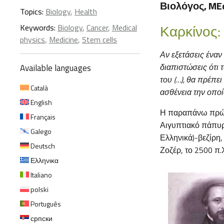
Βιολόγος, ME
Topics:
Biology
,
Health
Καρκίνος: 
Keywords:
Biology
,
Cancer
,
Medical
physics
,
Medicine
,
Stem cells
Αν εξετάσεις έναν
διαπιστώσεις ότι 
Available languages
του (…), θα πρέπει
Català
ασθένεια την οπο
English
Η παραπάνω πρώτ
Français
Αιγυπτιακό πάπυ
Galego
Ελληνικά)-βεζίρη,
Deutsch
Ζοζέρ, το 2500 π.
Ελληνικα
Italiano
polski
Português
српски