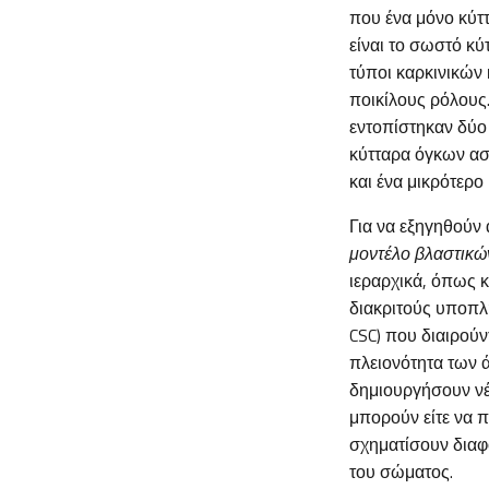
που ένα μόνο κύττ
είναι το σωστό κ
τύποι καρκινικών 
ποικίλους ρόλους.
εντοπίστηκαν δύο
κύτταρα όγκων ασ
και ένα μικρότερ
Για να εξηγηθούν 
μοντέλο βλαστικώ
ιεραρχικά, όπως κ
διακριτούς υποπλ
CSC) που διαιρούν
πλειονότητα των 
δημιουργήσουν νέ
μπορούν είτε να 
σχηματίσουν διαφ
του σώματος.