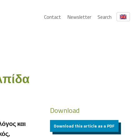
Contact
Newsletter
Search
λπίδα
Download
λόγος και
Download this article as a PDF
κός,