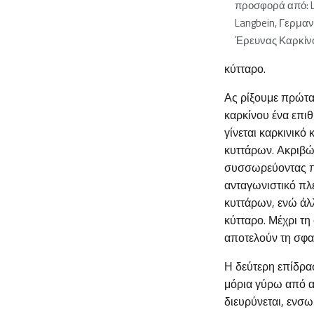
προσφορά από: 
Langbein, Γερμαν
Έρευνας Καρκίνο
κύτταρο.
Ας ρίξουμε πρώτα 
καρκίνου ένα επι
γίνεται καρκινικό
κυττάρων. Ακριβώ
συσσωρεύοντας πε
ανταγωνιστικό πλ
κυττάρων, ενώ άλλ
κύτταρο. Μέχρι τη
αποτελούν τη σφαι
Η δεύτερη επίδρασ
μόρια γύρω από α
διευρύνεται, ενσω