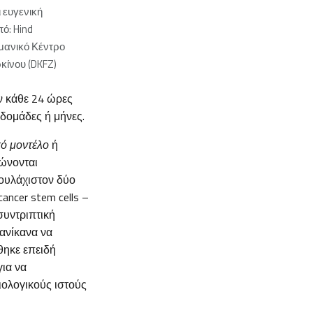
ι ευγενική
ό: Hind
μανικό Κέντρο
ίνου (DKFZ)
ν κάθε 24 ώρες
δομάδες ή μήνες.
κό μοντέλο
ή
ώνονται
τουλάχιστον δύο
ncer stem cells –
συντριπτική
ανίκανα να
θηκε επειδή
για να
ιολογικούς ιστούς