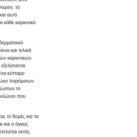
ύτερον, το
και αυτό
ι κάθε καρκινικό
 δερματικού
νια και τελικά
κών καρκινικών
εξελίσσεται
ένα κύτταρο
ώνο
παρόμοιων
ντώσουν το
ί κλώνοι που
α, οι δομές και τα
ι και ο όγκος
τελείται εκτός