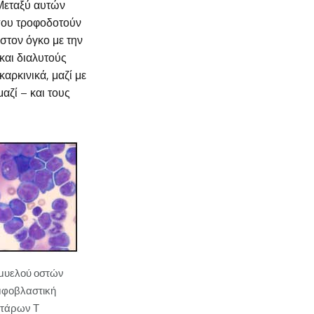
 Μεταξύ αυτών
 που τροφοδοτούν
στον όγκο με την
και διαλυτούς
αρκινικά, μαζί με
αζί – και τους
 μυελού οστών
μφοβλαστική
ττάρων Τ