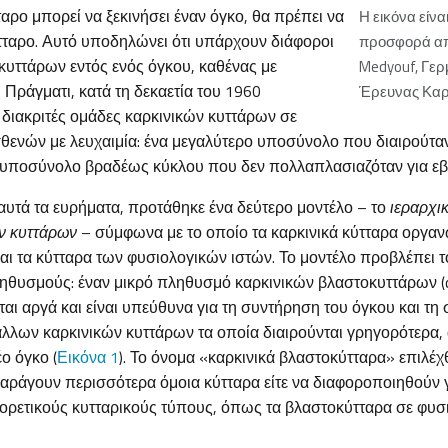
αρο μπορεί να ξεκινήσει έναν όγκο, θα πρέπει να
Η εικόνα είνα
ύτταρο. Αυτό υποδηλώνει ότι υπάρχουν διάφοροι
προσφορά απ
κυττάρων εντός ενός όγκου, καθένας με
Medyouf, Γερ
 Πράγματι, κατά τη δεκαετία του 1960
Έρευνας Καρκ
 διακριτές ομάδες καρκινικών κυττάρων σε
θενών με λευχαιμία: ένα μεγαλύτερο υποσύνολο που διαιρούτα
ο υποσύνολο βραδέως κύκλου που δεν πολλαπλασιαζόταν για εβ
αυτά τα ευρήματα, προτάθηκε ένα δεύτερο μοντέλο – το
ιεραρχι
ν κυττάρων
– σύμφωνα με το οποίο τα καρκινικά κύτταρα οργαν
αι τα κύτταρα των φυσιολογικών ιστών. Το μοντέλο προβλέπει 
ηθυσμούς: έναν μικρό πληθυσμό καρκινικών βλαστοκυττάρων (ca
ται αργά και είναι υπεύθυνα για τη συντήρηση του όγκου και τη 
άλλων καρκινικών κυττάρων τα οποία διαιρούνται γρηγορότερα, 
ο όγκο (
Εικόνα 1
). Το όνομα «καρκινικά βλαστοκύτταρα» επιλέχ
παράγουν περισσότερα όμοια κύτταρα είτε να διαφοροποιηθούν 
ορετικούς κυτταρικούς τύπους, όπως τα βλαστοκύτταρα σε φυσ