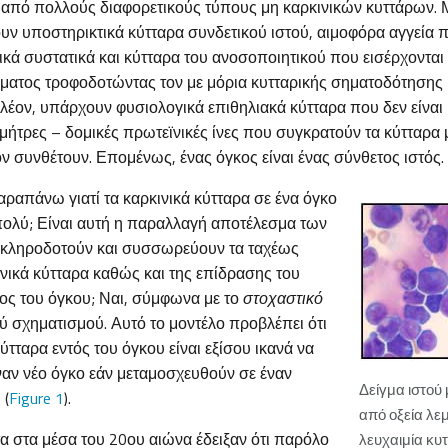
ι από πολλούς διαφορετικούς τύπους μη καρκινικών κυττάρων.
υν υποστηρικτικά κύτταρα συνδετικού ιστού, αιμοφόρα αγγεία
ικά συστατικά και κύτταρα του ανοσοποιητικού που εισέρχονται 
ίματος τροφοδοτώντας τον με μόρια κυτταρικής σηματοδότησης 
έον, υπάρχουν φυσιολογικά επιθηλιακά κύτταρα που δεν είναι κ
 μήτρες – δομικές πρωτεϊνικές ίνες που συγκρατούν τα κύτταρα μ
ν συνθέτουν. Επομένως, ένας όγκος είναι ένας σύνθετος ιστός.
ραπάνω γιατί τα καρκινικά κύτταρα σε ένα όγκο
πολύ; Είναι αυτή η παραλλαγή αποτέλεσμα των
 κληροδοτούν και συσσωρεύουν τα ταχέως
νικά κύτταρα καθώς και της επίδρασης του
ος του όγκου; Ναι, σύμφωνα με το
στοχαστικό
ύ σχηματισμού. Αυτό το μοντέλο προβλέπει ότι
κύτταρα εντός του όγκου είναι εξίσου ικανά να
αν νέο όγκο εάν μεταμοσχευθούν σε έναν
Δείγμα ιστού
 (
Figure 1
).
από οξεία λε
α στα μέσα του 20ου αιώνα έδειξαν ότι παρόλο
λευχαιμία κυ