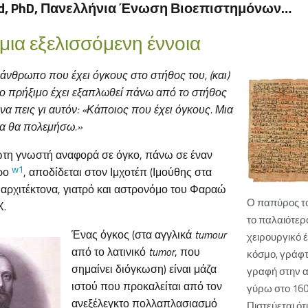
d, PhD, Πανελλήνια Ένωση Βιοεπιστημόνων…
μια εξελισσόμενη έννοια
 άνθρωπο που έχει όγκους στο στήθος του, (και)
το πρήξιμο έχει εξαπλωθεί πάνω από το στήθος
 να πεις γι αυτόν: «Κάποιος που έχει όγκους. Μια
ία θα πολεμήσω.»
η γνωστή αναφορά σε όγκο, πάνω σε έναν
w1
ρο
, αποδίδεται στον Ιμχοτέπ (Ιμούθης στα
 αρχιτέκτονα, γιατρό και αστρονόμο του Φαραώ
Ο παπύρος τ
Χ.
το παλαιότερ
Ένας όγκος (στα αγγλικά
tumour
χειρουργικό 
από το λατινικό
tumor
, που
κόσμο, γράφτ
σημαίνει διόγκωση) είναι μάζα
γραφή στην α
ιστού που προκαλείται από τον
γύρω στο 160
ανεξέλεγκτο πολλαπλασιασμό
Πιστεύεται ότι