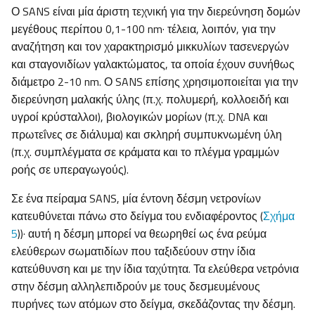
Ο SANS είναι μία άριστη τεχνική για την διερεύνηση δομών
μεγέθους περίπου 0,1-100 nm· τέλεια, λοιπόν, για την
αναζήτηση και τον χαρακτηρισμό μικκυλίων τασενεργών
και σταγονιδίων γαλακτώματος, τα οποία έχουν συνήθως
διάμετρο 2-10 nm. Ο SANS επίσης χρησιμοποιείται για την
διερεύνηση μαλακής ύλης (π.χ. πολυμερή, κολλοειδή και
υγροί κρύσταλλοι), βιολογικών μορίων (π.χ. DNA και
πρωτεΐνες σε διάλυμα) και σκληρή συμπυκνωμένη ύλη
(π.χ. συμπλέγματα σε κράματα και το πλέγμα γραμμών
ροής σε υπεραγωγούς).
Σε ένα πείραμα SANS, μία έντονη δέσμη νετρονίων
κατευθύνεται πάνω στο δείγμα του ενδιαφέροντος (
Σχήμα
5
))· αυτή η δέσμη μπορεί να θεωρηθεί ως ένα ρεύμα
ελεύθερων σωματιδίων που ταξιδεύουν στην ίδια
κατεύθυνση και με την ίδια ταχύτητα. Τα ελεύθερα νετρόνια
στην δέσμη αλληλεπιδρούν με τους δεσμευμένους
πυρήνες των ατόμων στο δείγμα, σκεδάζοντας την δέσμη.