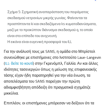
Σχήμα 5: Σχηματική αναπαράσταση του πειράματος
σκεδασμού νετρονίων μικρής γωνίας. Φαίνονται τα
προσπίπτοντα ki και σκεδαζόμενα ks κυματοδιανύσματα,
μαζί με το προκύπτον διάνυσμα σκεδασμού q, το οποίο
είναι στο επίπεδο του ανιχνευτή.
Η εικόνα είναι ευγενική προσφορά του ILL
Για την ανάλυσή τους με SANS, η ομάδα στο Μπρίστολ
συνενώθηκε με επιστήμονες στο Ινστιτούτο Laue-Langevin
(
ILL· δείτε το κουτί
) στην Γκρενόμπλ, Γαλλία. Αν και άλλες
ιδιότητες τασενεργών όπως η μείωση της επιφανειακής
τάσης είχαν ήδη παρατηρηθεί για την νέα ένωση, τα
αποτελέσματα του SANS παρείχαν την πρώτη
αδιαμφισβήτητη απόδειξη ότι πραγματικά σχημάτιζε
μικκύλια.
Επιπλέον, οι επιστήμονες μπόρεσαν να δείξουν ότι τα