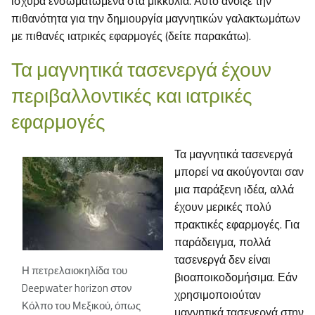
ισχυρά ενσωματωμένα στα μικκύλια. Αυτό άνοιξε την
πιθανότητα για την δημιουργία μαγνητικών γαλακτωμάτων
με πιθανές ιατρικές εφαρμογές (δείτε παρακάτω).
Τα μαγνητικά τασενεργά έχουν
περιβαλλοντικές και ιατρικές
εφαρμογές
Τα μαγνητικά τασενεργά
μπορεί να ακούγονται σαν
μια παράξενη ιδέα, αλλά
έχουν μερικές πολύ
πρακτικές εφαρμογές. Για
παράδειγμα, πολλά
τασενεργά δεν είναι
Η πετρελαιοκηλίδα του
βιοαποικοδομήσιμα. Εάν
Deepwater horizon στον
χρησιμοποιούταν
Κόλπο του Μεξικού, όπως
μαγνητικά τασενεργά στην