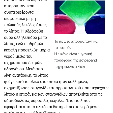
απορρυπαντικού
συμπεριφέρονται
διαφορετικά με μη
πολικούς λεκέδες όπως
το λίπος. Η υδρόφοβη
ουρά αλληλεπιδρά με το
Το πρώτο απορρυπαντικό:
λίπος, ενώ η υδρόφιλη
το σαπούνι
κεφαλή προσελκύει μόρια
Η εικόνα είναι ευγενική
νερού μέσω του
προσφορά της schoeband·
σχηματισμού δεσμών
πηγή εικόνας: Flickr
υδρογόνου. Μετά από
λίγη ανατάραξη, το λίπος
φεύγει από το υλικό στο οποίο ήταν κολλημένο,
σχηματίζοντας σταγονίδια απορρυπαντικού που περιέχουν
λίπος· η επιφάνεια των σταγονιδίων αποτελείται από τις
υδατοδιαλυτές υδρόφιλες κεφαλές. Έτσι το λίπος
αφαιρείται από το υλικό και διατηρείται στο νερό μέσω