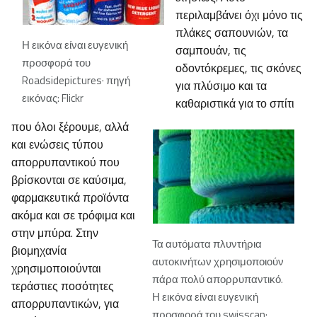
περιλαμβάνει όχι μόνο τις
πλάκες σαπουνιών, τα
Η εικόνα είναι ευγενική
σαμπουάν, τις
προσφορά του
οδοντόκρεμες, τις σκόνες
Roadsidepictures· πηγή
για πλύσιμο και τα
εικόνας: Flickr
καθαριστικά για το σπίτι
που όλοι ξέρουμε, αλλά
και ενώσεις τύπου
απορρυπαντικού που
βρίσκονται σε καύσιμα,
φαρμακευτικά προϊόντα
ακόμα και σε τρόφιμα και
στην μπύρα. Στην
Τα αυτόματα πλυντήρια
βιομηχανία
αυτοκινήτων χρησιμοποιούν
χρησιμοποιούνται
πάρα πολύ απορρυπαντικό.
τεράστιες ποσότητες
Η εικόνα είναι ευγενική
απορρυπαντικών, για
προσφορά του swisscan·