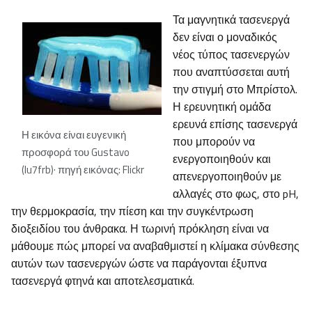
Τα μαγνητικά τασενεργά
δεν είναι ο μοναδικός
νέος τύπος τασενεργών
που αναπτύσσεται αυτή
την στιγμή στο Μπρίστολ.
Η ερευνητική ομάδα
ερευνά επίσης τασενεργά
Η εικόνα είναι ευγενική
που μπορούν να
προσφορά του Gustavo
ενεργοποιηθούν και
(lu7frb)· πηγή εικόνας: Flickr
απενεργοποιηθούν με
αλλαγές στο φως, στο pH,
την θερμοκρασία, την πίεση και την συγκέντρωση
διοξειδίου του άνθρακα. Η τωρινή πρόκληση είναι να
μάθουμε πώς μπορεί να αναβαθμιστεί η κλίμακα σύνθεσης
αυτών των τασενεργών ώστε να παράγονται έξυπνα
τασενεργά φτηνά και αποτελεσματικά.