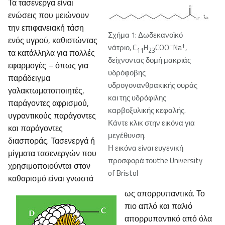
Τα τασενεργά είναι
ενώσεις που μειώνουν
την επιφανειακή τάση
Σχήμα 1: Δωδεκανοϊκό
ενός υγρού, καθιστώντας
–
+
νάτριο, C
H
COO
Na
,
11
23
τα κατάλληλα για πολλές
δείχνοντας δομή μακριάς
εφαρμογές – όπως για
υδρόφοβης
παράδειγμα
υδρογονανθρακικής ουράς
γαλακτωματοποιητές,
και της υδρόφιλης
παράγοντες αφρισμού,
καρβοξυλικής κεφαλής.
υγραντικούς παράγοντες
Κάντε κλικ στην εικόνα για
και παράγοντες
μεγέθυνση.
διασποράς. Τασενεργά ή
Η εικόνα είναι ευγενική
μίγματα τασενεργών που
προσφορά τουthe University
χρησιμοποιούνται στον
of Bristol
καθαρισμό είναι γνωστά
ως απορρυπαντικά. Το
πιο απλό και παλιό
απορρυπαντικό από όλα