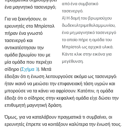
από ένα συμβατικό
ένα μαγνητικό τασενεργό;
τασενεργό.
A) Η δομή του βρωμιούχου
Για να ξεκινήσουν, οι
δωδεκυλτριμεθυλαμμωνίου,
ερευνητές στο Μπρίστολ
ένα μη μαγνητικό τασενεργό
πήραν ένα γνωστό
το οποίο πήρε η ομάδα του
τασενεργό και
Μπρίστολ ως αρχικά υλικά.
αντικατέστησαν την
Κάντε κλικ στην εικόνα για
ομάδα βρωμίου του με
μεγέθυνση.
μία ομάδα που περιέχει
σίδηρο (
Σχήμα 3
). Μετά
έδειξαν ότι η ένωση λειτουργούσε ακόμα ως τασενεργό:
ήταν ικανό να μειώσει την επιφανειακή τάση υγρών και
μπορούσε να τα κάνει να αφρίσουν. Κατόπιν, η ομάδα
έδειξε ότι ο σίδηρος στην κεφαλική ομάδα είχε δώσει την
επιθυμητή μαγνητική δράση.
Όμως, για να καταλάβουν πραγματικά τι συμβαίνει, οι
ερευνητές έπρεπε να κοιτάξουν καλύτερα την ένωσή τους.