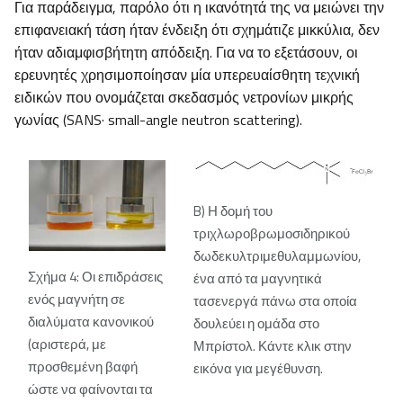
Για παράδειγμα, παρόλο ότι η ικανότητά της να μειώνει την
επιφανειακή τάση ήταν ένδειξη ότι σχημάτιζε μικκύλια, δεν
ήταν αδιαμφισβήτητη απόδειξη. Για να το εξετάσουν, οι
ερευνητές χρησιμοποίησαν μία υπερευαίσθητη τεχνική
ειδικών που ονομάζεται σκεδασμός νετρονίων μικρής
γωνίας (SANS· small-angle neutron scattering).
B) Η δομή του
τριχλωροβρωμοσιδηρικού
δωδεκυλτριμεθυλαμμωνίου,
Σχήμα 4: Οι επιδράσεις
ένα από τα μαγνητικά
ενός μαγνήτη σε
τασενεργά πάνω στα οποία
διαλύματα κανονικού
δουλεύει η ομάδα στο
(αριστερά, με
Μπρίστολ. Κάντε κλικ στην
προσθεμένη βαφή
εικόνα για μεγέθυνση.
ώστε να φαίνονται τα