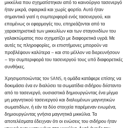
μικκύλια που σχηματίστηκαν από το καινούργιο τασενεργό
ήταν μικρά, σφαιρικά και χωρίς φορτίο. Αυτό ήταν
σημαντικό γιατί η συμπεριφορά ενός τασενεργού, και
επομένως οι εφαρμογές του, επηρεάζονται από τα
χαρακτηριστικά των μικκυλίων και των σταγονιδίων του
γαλακτώματος που σχηματίζει με διαφορετικά υγρά. Με
αυτές τις πληροφορίες, οι επιστήμονες μπορούν να
προβλέψουν καλύτερα – και στο μέλλον να διερευνήσουν
– την συμπεριφορά του τασενεργού τους υπό διαφορετικές
συνθήκες.
Χρησιμοποιώντας τον SANS, η ομάδα κατάφερε επίσης να
δοκιμάσει ένα εν διαλύσει τα σωματίδια σιδήρου διίσταντο
από το τασενεργό, ουσιαστικά δημιουργώντας ένα μίγμα
μη μαγνητικού τασενεργού και διαλυμένων μαγνητικών
σωματιδίων, ή εάν τα δύο στοιχεία παρέμεναν ενωμένα,
δημιουργώντας γνήσια μαγνητικά μικκύλια. Τα
αποτελέσματα έδειχναν ότι οι ενώσεις του σιδήρου ήταν