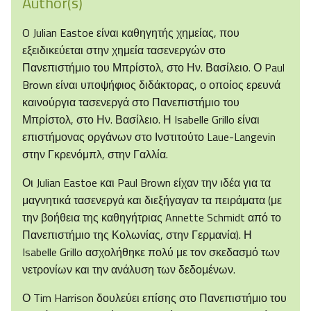
Author(s)
O Julian Eastoe είναι καθηγητής χημείας, που
εξειδικεύεται στην χημεία τασενεργών στο
Πανεπιστήμιο του Μπρίστολ, στο Ην. Βασίλειο. Ο Paul
Brown είναι υποψήφιος διδάκτορας, ο οποίος ερευνά
καινούργια τασενεργά στο Πανεπιστήμιο του
Μπρίστολ, στο Ην. Βασίλειο. Η Isabelle Grillo είναι
επιστήμονας οργάνων στο Ινστιτούτο Laue-Langevin
στην Γκρενόμπλ, στην Γαλλία.
Οι Julian Eastoe και Paul Brown είχαν την ιδέα για τα
μαγνητικά τασενεργά και διεξήγαγαν τα πειράματα (με
την βοήθεια της καθηγήτριας Annette Schmidt από το
Πανεπιστήμιο της Κολωνίας, στην Γερμανία). Η
Isabelle Grillo ασχολήθηκε πολύ με τον σκεδασμό των
νετρονίων και την ανάλυση των δεδομένων.
Ο Tim Harrison δουλεύει επίσης στο Πανεπιστήμιο του