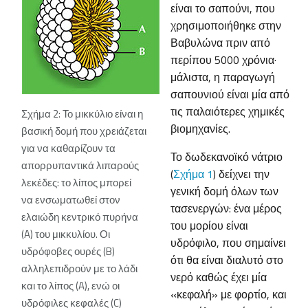
είναι το σαπούνι, που
χρησιμοποιήθηκε στην
Βαβυλώνα πριν από
περίπου 5000 χρόνια·
μάλιστα, η παραγωγή
σαπουνιού είναι μία από
τις παλαιότερες χημικές
Σχήμα 2: Το μικκύλιο είναι η
βιομηχανίες.
βασική δομή που χρειάζεται
για να καθαρίζουν τα
Το δωδεκανοϊκό νάτριο
απορρυπαντικά λιπαρούς
(
Σχήμα 1
) δείχνει την
λεκέδες: το λίπος μπορεί
γενική δομή όλων των
να ενσωματωθεί στον
τασενεργών: ένα μέρος
ελαιώδη κεντρικό πυρήνα
του μορίου είναι
(A) του μικκυλίου. Οι
υδρόφιλο, που σημαίνει
υδρόφοβες ουρές (B)
ότι θα είναι διαλυτό στο
αλληλεπιδρούν με το λάδι
νερό καθώς έχει μία
και το λίπος (A), ενώ οι
«κεφαλή» με φορτίο, και
υδρόφιλες κεφαλές (C)