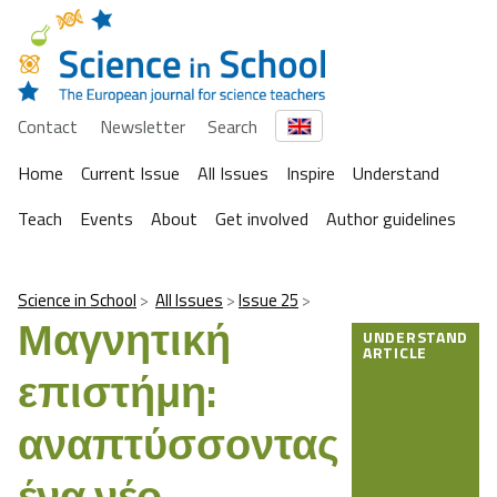
Contact
Newsletter
Search
Home
Current Issue
All Issues
Inspire
Understand
Teach
Events
About
Get involved
Author guidelines
Science in School
All Issues
Issue 25
Μαγνητική
UNDERSTAND
ARTICLE
επιστήμη:
αναπτύσσοντας
ένα νέο