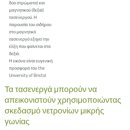
δύο στρώματα) και
μαγνητικού (δεξιά)
τασενεργού. Η
παρουσία του σιδήρου
στο μαγνητικό
τασενεργό εξηγεί την
έλξη που φαίνεται στα
δεξιά.
Η εικόνα είναι ευγενική
προσφορά του the
University of Bristol
Τα τασενεργά μπορούν να
απεικονιστούν χρησιμοποιώντας
σκεδασμό νετρονίων μικρής
γωνίας