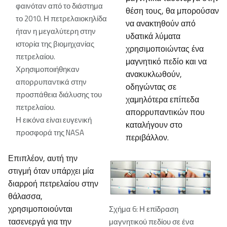
φαινόταν από το διάστημα
θέση τους, θα μπορούσαν
το 2010. Η πετρελαιοκηλίδα
να ανακτηθούν από
ήταν η μεγαλύτερη στην
υδατικά λύματα
ιστορία της βιομηχανίας
χρησιμοποιώντας ένα
πετρελαίου.
μαγνητικό πεδίο και να
Χρησιμοποιήθηκαν
ανακυκλωθούν,
απορρυπαντικά στην
οδηγώντας σε
προσπάθεια διάλυσης του
χαμηλότερα επίπεδα
πετρελαίου.
απορρυπαντικών που
Η εικόνα είναι ευγενική
καταλήγουν στο
προσφορά της NASA
περιβάλλον.
Επιπλέον, αυτή την
στιγμή όταν υπάρχει μία
διαρροή πετρελαίου στην
θάλασσα,
χρησιμοποιούνται
Σχήμα 6: Η επίδραση
τασενεργά για την
μαγνητικού πεδίου σε ένα