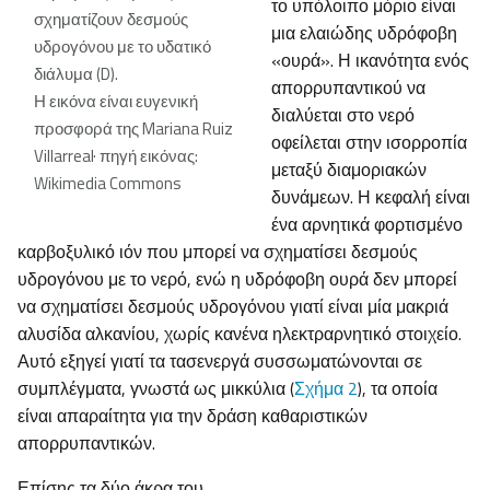
το υπόλοιπο μόριο είναι
σχηματίζουν δεσμούς
μια ελαιώδης υδρόφοβη
υδρογόνου με το υδατικό
«ουρά». Η ικανότητα ενός
διάλυμα (D).
απορρυπαντικού να
Η εικόνα είναι ευγενική
διαλύεται στο νερό
προσφορά της Mariana Ruiz
οφείλεται στην ισορροπία
Villarreal· πηγή εικόνας:
μεταξύ διαμοριακών
Wikimedia Commons
δυνάμεων. Η κεφαλή είναι
ένα αρνητικά φορτισμένο
καρβοξυλικό ιόν που μπορεί να σχηματίσει δεσμούς
υδρογόνου με το νερό, ενώ η υδρόφοβη ουρά δεν μπορεί
να σχηματίσει δεσμούς υδρογόνου γιατί είναι μία μακριά
αλυσίδα αλκανίου, χωρίς κανένα ηλεκτραρνητικό στοιχείο.
Αυτό εξηγεί γιατί τα τασενεργά συσσωματώνονται σε
συμπλέγματα, γνωστά ως μικκύλια (
Σχήμα 2
), τα οποία
είναι απαραίτητα για την δράση καθαριστικών
απορρυπαντικών.
Επίσης τα δύο άκρα του