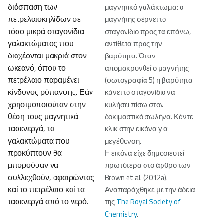
διάσπαση των
μαγνητικό γαλάκτωμα: ο
πετρελαιοκηλίδων σε
μαγνήτης σέρνει το
τόσο μικρά σταγονίδια
σταγονίδιο προς τα επάνω,
γαλακτώματος που
αντίθετα προς την
διαχέονται μακριά στον
βαρύτητα. Όταν
ωκεανό, όπου το
απομακρυνθεί ο μαγνήτης
πετρέλαιο παραμένει
(φωτογραφία 5) η βαρύτητα
κίνδυνος ρύπανσης. Εάν
κάνει το σταγονίδιο να
χρησιμοποιούταν στην
κυλήσει πίσω στον
θέση τους μαγνητικά
δοκιμαστικό σωλήνα. Κάντε
τασενεργά, τα
κλικ στην εικόνα για
γαλακτώματα που
μεγέθυνση.
προκύπτουν θα
Η εικόνα είχε δημοσιευτεί
μπορούσαν να
πρωτύτερα στο άρθρο των
συλλεχθούν, αφαιρώντας
Brown et al. (2012a).
καί το πετρέλαιο καί τα
Αναπαράχθηκε με την άδεια
τασενεργά από το νερό.
της
The Royal Society of
Chemistry
.