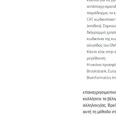
αντίστοιχο αμινοξ
παράδειγμα, το 
CAT κωδικοποιεί 
(ιστιδίνη). Σημειώ
διάγραμμα χρησι
κωδικόνια της κω
αλυσίδας του DNA 
Κάντε κλικ στην 
μεγέθυνση
Η εικόνα προσφέ
Brooksbank, Eur
Bioinformatics In
επαναχρησιμοποιήσ
κολλήσετε τα βέλη
αλληλουχίας. Βρε
αυτή τη μέθοδο στ