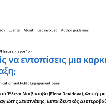
ach
Events
About
Get involved
Author guidelines
All Issues
Issue 16
ς να εντοπίσεις μια καρκ
αξη;
ication and Public Engagement team
ό Έλενα Νταβίντοβα (Elena Davidova), Φοιτήτρια
αγιώτης Στασινάκης, Εκπαιδευτικός Δευτεροβά