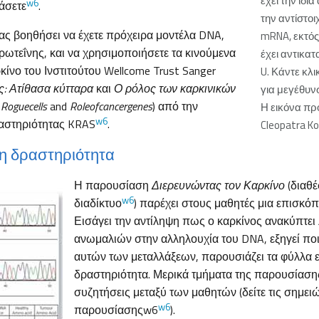
έχει την ίδι
w6
άσετε
.
την αντίστοι
ας βοηθήσει να έχετε πρόχειρα μοντέλα DNA,
mRNA, εκτός
ρωτεΐνης, και να χρησιμοποιήσετε τα κινούμενα
έχει αντικατ
ρκίνο του Ινστιτούτου Wellcome Trust Sanger
U. Κάντε κλι
ς: Ατίθασα κύτταρα
και
Ο ρόλος των καρκινικών
για μεγέθυν
:
Rogue
cells
and
Role
of
cancer
genes
) από την
Η εικόνα π
w6
ραστηριότητας KRAS
.
Cleopatra K
η δραστηριότητα
Η παρουσίαση
Διερευνώντας τον Καρκίνο
(διαθέ
w6
διαδίκτυο
) παρέχει στους μαθητές μια επισκό
Εισάγει την αντίληψη πως ο καρκίνος ανακύπτει
ανωμαλιών στην αλληλουχία του DNA, εξηγεί πο
αυτών των μεταλλάξεων, παρουσιάζει τα φύλλα ε
δραστηριότητα. Μερικά τμήματα της παρουσίαση
συζητήσεις μεταξύ των μαθητών (δείτε τις σημει
w6
παρουσίασηςw6
).