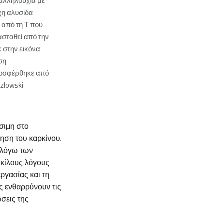
α αλληλουχία με
χη αλυσίδα
 από τη Τ που
ασταθεί από την
κ στην εικόνα
ση
ροσφέρθηκε από
ozlowski
σιμη στο
πηση του καρκίνου.
 λόγω των
ικίλους λόγους
ργασίας και τη
ς ενθαρρύνουν τις
ώσεις της