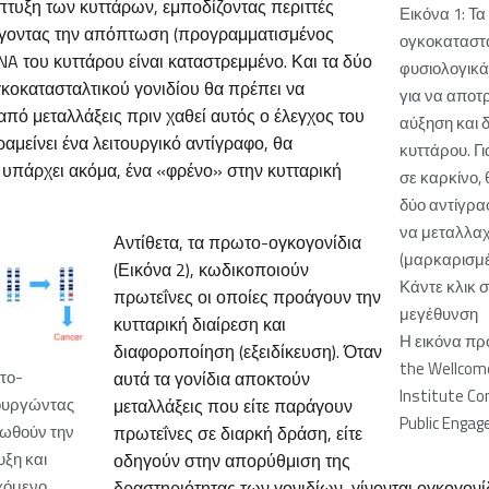
πτυξη των κυττάρων, εμποδίζοντας περιττές
Εικόνα 1: Τα
άγοντας την απόπτωση (προγραμματισμένος
ογκοκαταστα
NA του κυττάρου είναι καταστρεμμένο. Και τα δύο
φυσιολογικά
γκοκατασταλτικού γονιδίου θα πρέπει να
για να αποτ
πό μεταλλάξεις πριν χαθεί αυτός ο έλεγχος του
αύξηση και δ
αμείνει ένα λειτουργικό αντίγραφο, θα
κυττάρου. Γ
 υπάρχει ακόμα, ένα «φρένο» στην κυτταρική
σε καρκίνο, 
δύο αντίγρα
να μεταλλα
Αντίθετα, τα πρωτο-ογκογονίδια
(μαρκαρισμέ
(Εικόνα 2), κωδικοποιούν
Κάντε κλικ σ
πρωτεΐνες οι οποίες προάγουν την
μεγέθυνση
κυτταρική διαίρεση και
Η εικόνα π
διαφοροποίηση (εξειδίκευση). Όταν
the Wellcom
το-
αυτά τα γονίδια αποκτούν
Institute C
τουργώντας
μεταλλάξεις που είτε παράγουν
Public Enga
οωθούν την
πρωτεΐνες σε διαρκή δράση, είτε
υξη και
οδηγούν στην απορύθμιση της
γχόμενο
δραστηριότητας των γονιδίων, γίνονται ογκογον