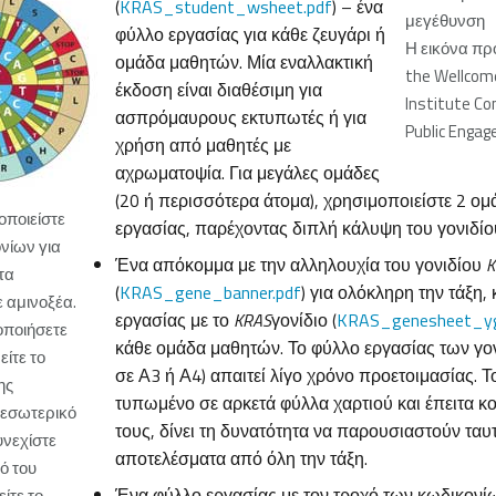
(
KRAS_student_wsheet.pdf
) – ένα
μεγέθυνση
φύλλο εργασίας για κάθε ζευγάρι ή
Η εικόνα π
ομάδα μαθητών. Μία εναλλακτική
the Wellcom
έκδοση είναι διαθέσιμη για
Institute C
ασπρόμαυρους εκτυπωτές ή για
Public Enga
χρήση από μαθητές με
αχρωματοψία. Για μεγάλες ομάδες
(20 ή περισσότερα άτομα), χρησιμοποιείστε 2 ο
οποιείστε
εργασίας, παρέχοντας διπλή κάλυψη του γονιδίο
νίων για
Ένα απόκομμα με την αλληλουχία του γονιδίου
K
τα
(
KRAS_gene_banner.pdf
) για ολόκληρη την τάξη,
 αμινοξέα.
εργασίας με το
KRAS
γονίδιο (
KRAS_genesheet_yg
οποιήσετε
κάθε ομάδα μαθητών. Το φύλλο εργασίας των γο
είτε το
σε Α3 ή Α4) απαιτεί λίγο χρόνο προετοιμασίας.
ης
τυπωμένο σε αρκετά φύλλα χαρτιού και έπειτα κ
 εσωτερικό
τους, δίνει τη δυνατότητα να παρουσιαστούν ταυ
υνεχίστε
αποτελέσματα από όλη την τάξη.
ό του
Ένα φύλλο εργασίας με τον τροχό των κωδικονί
ίτε το