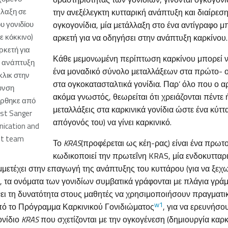
λλαξη σε
την ανεξέλεγκτη κυτταρική ανάπτυξη και διαίρεση
υ γονιδίου
ογκογονίδια, μία μετάλλαξη στο ένα αντίγραφο μπ
ε κόκκινο)
αρκετή για να οδηγήσει στην ανάπτυξη καρκίνου.
ρκετή για
Κάθε μεμονωμένη περίπτωση καρκίνου μπορεί 
ν ανάπτυξη
ένα μοναδικό σύνολο μεταλλάξεων στα πρώτο- ο
κλικ στην
στα ογκοκατασταλτικά γονίδια. Παρ’ όλο που ο αρ
υνση
ακόμα γνωστός, θεωρείται ότι χρειάζονται πέντε
έρθηκε από
μεταλλάξεις στα καρκινικά γονίδια ώστε ένα κύττα
st Sanger
απόγονός του) να γίνει καρκινικό.
ication and
nt team
Το
KRAS
(προφέρεται ως κέη-ρας) είναι ένα πρωτ
κωδικοποιεί την πρωτεΐνη KRAS, μία ενδοκυτταρ
μετέχει στην επαγωγή της ανάπτυξης του κυττάρου (για να ξεχω
, τα ονόματα των γονιδίων συμβατικά γράφονται με πλάγια γρά
νει τη δυνατότητα στους μαθητές να χρησιμοποιήσουν πραγματι
w1
πό το Πρόγραμμα Καρκινικού Γονιδιώματος
, για να ερευνήσου
ονίδιο
KRAS
που σχετίζονται με την ογκογένεση (δημιουργία καρκί