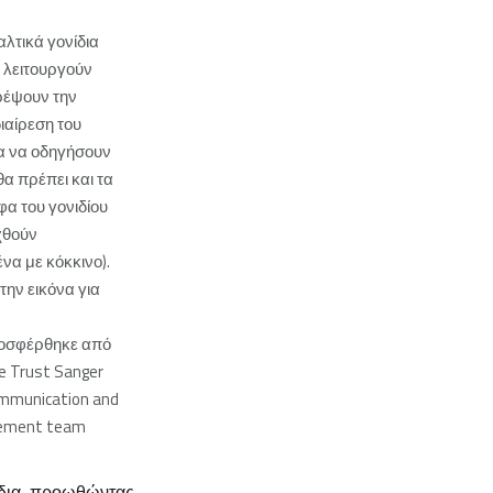
λτικά γονίδια
 λειτουργούν
ρέψουν την
ιαίρεση του
ια να οδηγήσουν
θα πρέπει και τα
φα του γονιδίου
χθούν
να με κόκκινο).
την εικόνα για
ροσφέρθηκε από
e Trust Sanger
ommunication and
gement team
ίδια, προωθώντας