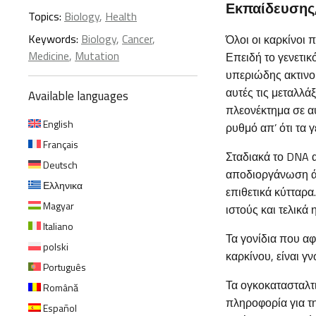
Εκπαίδευσης,
Topics:
Biology
,
Health
Keywords:
Biology
,
Cancer
,
Όλοι οι καρκίνοι 
Medicine
,
Mutation
Επειδή το γενετι
υπεριώδης ακτινο
αυτές τις μεταλλά
Available languages
πλεονέκτημα σε αυ
English
ρυθμό απ’ ότι τα γ
Français
Σταδιακά το DNA 
Deutsch
αποδιοργάνωση άλ
Ελληνικα
επιθετικά κύτταρα
Magyar
ιστούς και τελικά
Italiano
Τα γονίδια που α
polski
καρκίνου, είναι γ
Português
Τα ογκοκατασταλτι
Română
πληροφορία για 
Español