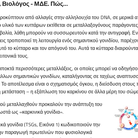
 Βιολόγος - ΜΔΕ. Πώς…
προκύπτουν από αλλαγές στην αλληλουχία του DNA, σε μερικά α
κό υλικό των κυττάρων εκτίθεται σε μεταλλαξογόνους παράγοντε
βολία, λάθη μπορούν να συσσωρευτούν κατά την αντιγραφή. Εν
ξεις τροποποιεί τη λειτουργία ενός σημαντικού γονιδίου, παρέχ
τό το κύτταρο και τον απόγονό του. Αυτά τα κύτταρα διαιρούντα
ειτονικά τους.
αποκτά περισσότερες μεταλλάξεις, οι οποίες μπορεί να οδηγήσο
λων σημαντικών γονιδίων, καταλήγοντας σε ταχέως αναπτυσσ
. Το αποτέλεσμα είναι ο σχηματισμός όγκου, η διείσδυση στους
 η μετάσταση – η εξάπλωση του καρκίνου σε άλλα μέρη του σώμ
φού μεταλλαχθούν προκαλούν την ανάπτυξη του
νωστά ως «καρκινικά γονίδια».
κά γονίδια (TSGs, Εικόνα 1) κωδικοποιούν την
την παραγωγή πρωτεϊνών που φυσιολογικά