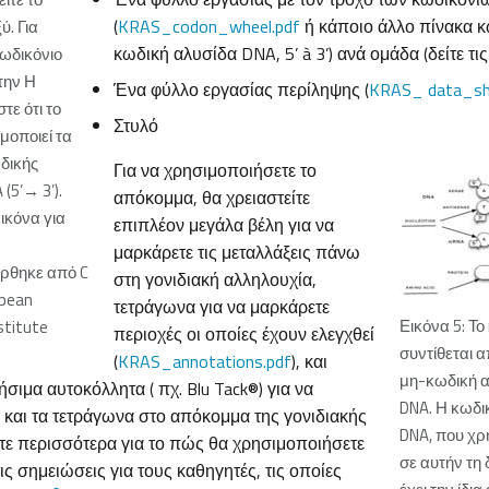
(
KRAS_codon_wheel.pdf
ή κάποιο άλλο πίνακα κ
ύ. Για
κωδική αλυσίδα DNA, 5’ à 3’) ανά ομάδα (δείτε τις
κωδικόνιο
την Η
Ένα φύλλο εργασίας περίληψης (
KRAS_ data_sh
στε ότι το
Στυλό
μοποιεί τα
δικής
Για να χρησιμοποιήσετε το
(5’→ 3’).
απόκομμα, θα χρειαστείτε
εικόνα για
επιπλέον μεγάλα βέλη για να
μαρκάρετε τις μεταλλάξεις πάνω
ρθηκε από C
στη γονιδιακή αλληλουχία,
opean
τετράγωνα για να μαρκάρετε
Εικόνα 5: Τ
stitute
περιοχές οι οποίες έχουν ελεγχθεί
συντίθεται α
(
KRAS_annotations.pdf
), και
μη-κωδική α
ιμα αυτοκόλλητα ( πχ. Blu Tack®) για να
DNA. Η κωδι
 και τα τετράγωνα στο απόκομμα της γονιδιακής
DNA, που χρ
ίτε περισσότερα για το πώς θα χρησιμοποιήσετε
σε αυτήν τη
ις σημειώσεις για τους καθηγητές, τις οποίες