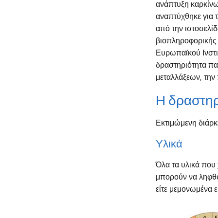
ανάπτυξη καρκίνω
αναπτύχθηκε για τ
από την ιστοσελί
βιοπληροφορικής 
Ευρωπαϊκού Ινστ
δραστηριότητα παρ
μεταλλάξεων, την 
Η δραστηρ
Εκτιμώμενη διάρκ
Υλικά
Όλα τα υλικά που 
μπορούν να ληφθο
είτε μεμονωμένα ε