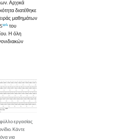
λων. Αρχικά
ριότητα διατέθηκε
σειράς μαθημάτων
w4
S
του
ίου. Η όλη
 γονιδιακών
ο φύλλο εργασίας
νίδιο. Κάντε
κόνα για