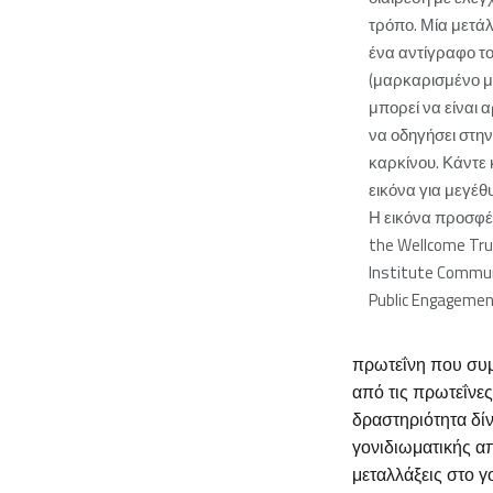
τρόπο. Μία μετά
ένα αντίγραφο το
(μαρκαρισμένο μ
μπορεί να είναι α
να οδηγήσει στη
καρκίνου. Κάντε 
εικόνα για μεγέθ
Η εικόνα προσφ
the Wellcome Tru
Institute Commun
Public Engageme
πρωτεΐνη που συμ
από τις πρωτεΐνες
δραστηριότητα δί
γονιδιωματικής α
μεταλλάξεις στο γ