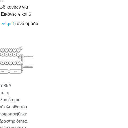
ωδικονίων για
 Εικόνες 4 και 5
eet.pdf
) ανά ομάδα
ο mRNA
πό τη
λυσίδα του
κή αλυσίδα του
ησιμοποιήθηκε
 δραστηριότητα,