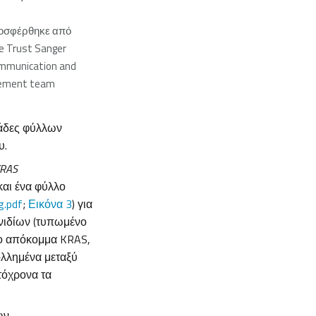
ροσφέρθηκε από
e Trust Sanger
ommunication and
gement team
μάδες φύλλων
υ.
RAS
 και ένα φύλλο
.pdf
;
Εικόνα 3
) για
νιδίων (τυπωμένο
 Το απόκομμα KRAS,
ολλημένα μεταξύ
τόχρονα τα
ων