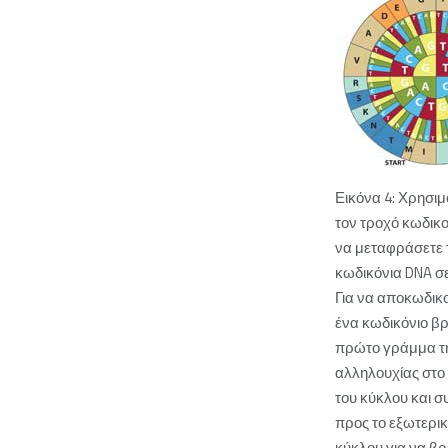
Εικόνα 4: Χρησιμ
τον τροχό κωδικο
να μεταφράσετε 
κωδικόνια DNA σε
Για να αποκωδικ
ένα κωδικόνιο βρ
πρώτο γράμμα τ
αλληλουχίας στο
του κύκλου και σ
προς το εξωτερικ
κύκλου για να βρε