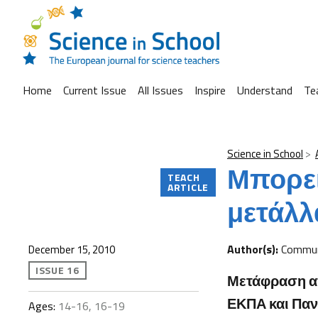
Home
Current Issue
All Issues
Inspire
Understand
Te
Science in School
Μπορεί
TEACH
ARTICLE
μετάλλ
Author(s):
Commun
December 15, 2010
ISSUE 16
Μετάφραση απ
ΕΚΠΑ και Παν
Ages:
14-16, 16-19