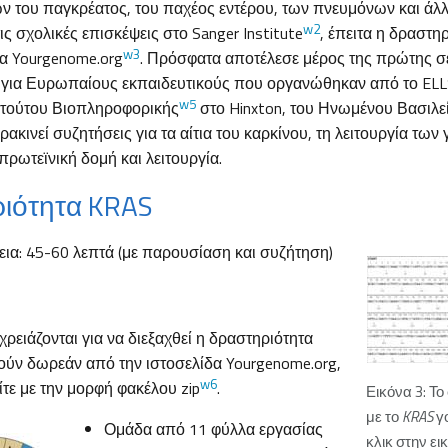
ν του παγκρέατος, του παχέος εντέρου, των πνευμόνων και άλ
w2
ις σχολικές επισκέψεις στο Sanger Institute
, έπειτα η δραστη
w3
δα Yourgenome.org
. Πρόσφατα αποτέλεσε μέρος της πρώτης 
για Ευρωπαίους εκπαιδευτικούς που οργανώθηκαν από το ELL
w5
ιτούτου Βιοπληροφορικής
στο Hinxton, του Ηνωμένου Βασιλε
ακινεί συζητήσεις για τα αίτια του καρκίνου, τη λειτουργία των
πρωτεϊνική δομή και λειτουργία.
ιότητα KRAS
εια: 45-60 λεπτά (με παρουσίαση και συζήτηση)
χρειάζονται για να διεξαχθεί η δραστηριότητα
ύν δωρεάν από την ιστοσελίδα Yourgenome.org,
w6
ίτε με την μορφή φακέλου zip
.
Εικόνα 3: Τ
με το
KRAS
γο
Ομάδα από 11 φύλλα εργασίας
κλικ στην ει