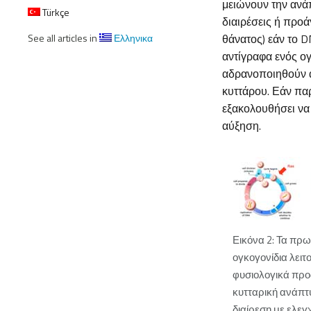
μειώνουν την ανά
Türkçe
διαιρέσεις ή προ
See all articles in
Ελληνικα
θάνατος) εάν το D
αντίγραφα ενός ο
αδρανοποιηθούν α
κυττάρου. Εάν παρ
εξακολουθήσει να
αύξηση.
Εικόνα 2: Τα πρω
ογκογονίδια λει
φυσιολογικά πρ
κυτταρική ανάπτ
διαίρεση με ελε