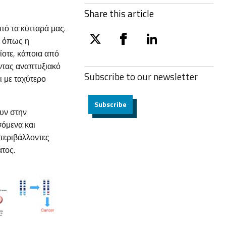
Share this article
πό τα κύτταρά μας.
ς όπως η
twitter
facebook
linkedin
ίοτε, κάποια από
οντας αναπτυξιακό
Subscribe to our
newsletter
ι με ταχύτερο
Subscribe
υν στην
όμενα και
 περιβάλλοντες
ατος.