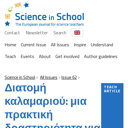
Contact
Newsletter
Search
Home
Current Issue
All Issues
Inspire
Understand
Teach
Events
About
Get involved
Author guidelines
Science in School
All Issues
Issue 62
Διατομή
TEACH
ARTICLE
καλαμαριού: μια
πρακτική
δραστηριότητα για