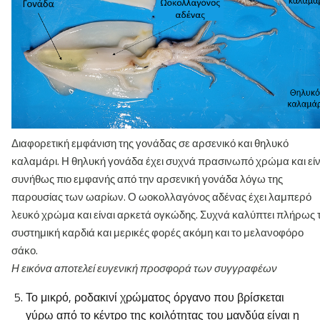
Διαφορετική εμφάνιση της γονάδας σε αρσενικό και θηλυκό
καλαμάρι. Η θηλυκή γονάδα έχει συχνά πρασινωπό χρώμα και είν
συνήθως πιο εμφανής από την αρσενική γονάδα λόγω της
παρουσίας των ωαρίων. Ο ωοκολλαγόνος αδένας έχει λαμπερό
λευκό χρώμα και είναι αρκετά ογκώδης. Συχνά καλύπτει πλήρως 
συστημική καρδιά και μερικές φορές ακόμη και το μελανοφόρο
σάκο.
Η εικόνα αποτελεί ευγενική προσφορά των συγγραφέων
Το μικρό, ροδακινί χρώματος όργανο που βρίσκεται
γύρω από το κέντρο της κοιλότητας του μανδύα είναι η