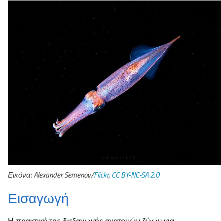
Εικόνα
:
Alexander Semenov/
Flickr
,
CC BY-NC-SA 2.0
Εισαγωγή