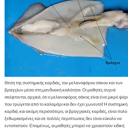
Θέση της συστημικής καρδιάς, του μελανοφόρου σάκου και των
βραγχίων μέσα στη μανδυακή κοιλότητα. Οι μαθητές συχνά
σκέφτονται, αρχικά, ότι ο μελανοφόρος σάκος είναι ένα μικρό ψάρ
που τρώγεται από το καλαμάρι και δεν έχει χωνευτεί! Η συστημική
καρδιά, και ακόμη περισσότερο, οι βραγχιακές καρδιές, είναι πολύ
ξεθωριασμένες και σε πολλές περιπτώσεις δεν είναι εύκολο να
εντοπιστούν. Επομένως, οι μαθητές μπορεί να χρειαστούν ειδική