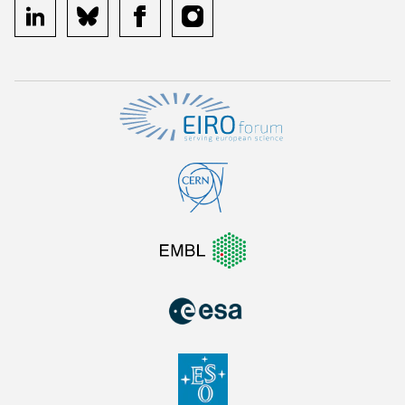
linkedin
bluesky
facebook
instagram