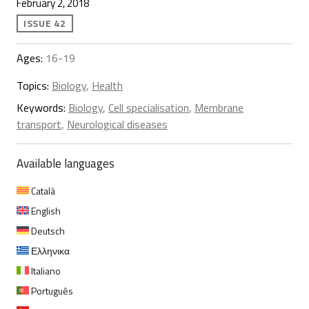
February 2, 2018
ISSUE 42
Ages:
16-19
Topics:
Biology
,
Health
Keywords:
Biology
,
Cell specialisation
,
Membrane
transport
,
Neurological diseases
Available languages
Català
English
Deutsch
Ελληνικα
Italiano
Português