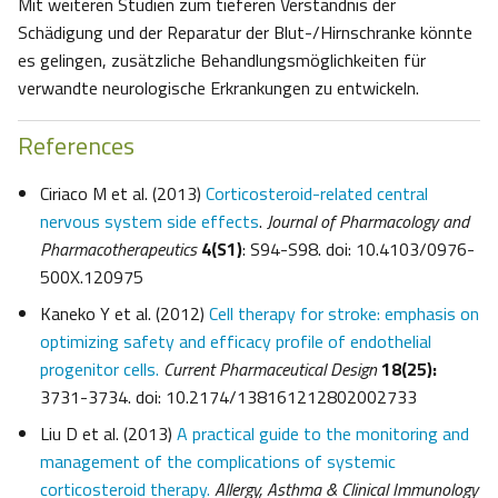
Mit weiteren Studien zum tieferen Verständnis der
Schädigung und der Reparatur der Blut-/Hirnschranke könnte
es gelingen, zusätzliche Behandlungsmöglichkeiten für
verwandte neurologische Erkrankungen zu entwickeln.
References
Ciriaco M et al. (2013)
Corticosteroid-related central
nervous system side effects
.
Journal of Pharmacology and
Pharmacotherapeutics
4(S1)
: S94-S98. doi: 10.4103/0976-
500X.120975
Kaneko Y et al. (2012)
Cell therapy for stroke: emphasis on
optimizing safety and efficacy profile of endothelial
progenitor cells.
Current Pharmaceutical Design
18(25):
3731-3734. doi: 10.2174/138161212802002733
Liu D et al. (2013)
A practical guide to the monitoring and
management of the complications of systemic
corticosteroid therapy.
Allergy, Asthma & Clinical Immunology