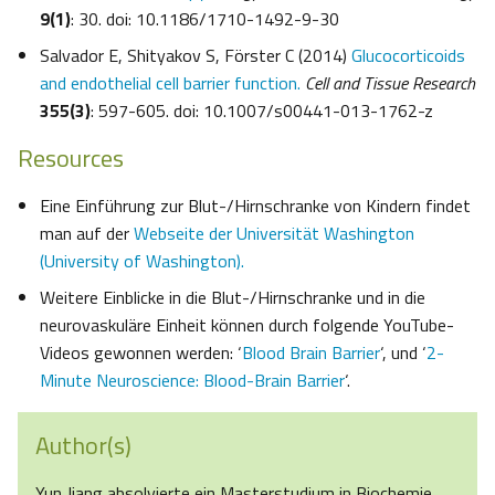
9(1)
: 30. doi: 10.1186/1710-1492-9-30
Salvador E, Shityakov S, Förster C (2014)
Glucocorticoids
and endothelial cell barrier function.
Cell and Tissue Research
355(3)
: 597-605. doi: 10.1007/s00441-013-1762-z
Resources
Eine Einführung zur Blut-/Hirnschranke von Kindern findet
man auf der
Webseite der Universität Washington
(University of Washington).
Weitere Einblicke in die Blut-/Hirnschranke und in die
neurovaskuläre Einheit können durch folgende YouTube-
Videos gewonnen werden: ‘
Blood Brain Barrier
‘, und ‘
2-
Minute Neuroscience: Blood-Brain Barrier
‘.
Author(s)
Yun Jiang absolvierte ein Masterstudium in Biochemie