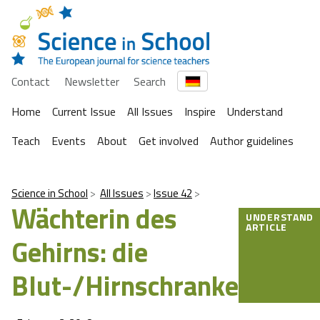
Contact
Newsletter
Search
Home
Current Issue
All Issues
Inspire
Understand
Teach
Events
About
Get involved
Author guidelines
Science in School
All Issues
Issue 42
Wächterin des
UNDERSTAND
ARTICLE
Gehirns: die
Blut-/Hirnschranke