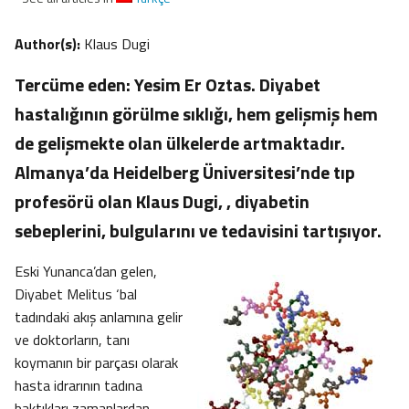
Author(s):
Klaus Dugi
Tercüme eden: Yesim Er Oztas. Diyabet
hastalığının görülme sıklığı, hem gelişmiş hem
de gelişmekte olan ülkelerde artmaktadır.
Almanya’da Heidelberg Üniversitesi’nde tıp
profesörü olan Klaus Dugi, , diyabetin
sebeplerini, bulgularını ve tedavisini tartışıyor.
Eski Yunanca’dan gelen,
Diyabet Melitus ‘bal
tadındaki akış anlamına gelir
ve doktorların, tanı
koymanın bir parçası olarak
hasta idrarının tadına
baktıkları zamanlardan