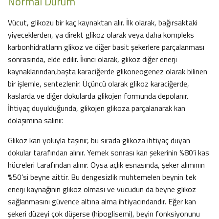
Normal Durum
Vücut, glikozu bir kaç kaynaktan alır. İlk olarak, bağırsaktaki
yiyeceklerden, ya direkt glikoz olarak veya daha kompleks
karbonhidratların glikoz ve diğer basit şekerlere parçalanması
sonrasında, elde edilir. İkinci olarak, glikoz diğer enerji
kaynaklarından,başta karaciğerde glikoneogenez olarak bilinen
bir işlemle, sentezlenir. Üçüncü olarak glikoz karaciğerde,
kaslarda ve diğer dokularda glikojen formunda depolanır.
İhtiyaç duyulduğunda, glikojen glikoza parçalanarak kan
dolaşımına salınır.
Glikoz kan yoluyla taşınır, bu sırada glikoza ihtiyaç duyan
dokular tarafından alınır. Yemek sonrası kan şekerinin %80’i kas
hücreleri tarafından alınır. Oysa açlık esnasında, şeker alımının
%50’si beyne aittir. Bu dengesizlik muhtemelen beynin tek
enerji kaynağının glikoz olması ve vücudun da beyne glikoz
sağlanmasını güvence altına alma ihtiyacındandır. Eğer kan
şekeri düzeyi çok düşerse (hipoglisemi), beyin fonksiyonunu