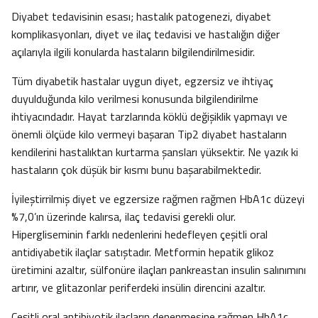
Diyabet tedavisinin esası; hastalık patogenezi, diyabet
komplikasyonları, diyet ve ilaç tedavisi ve hastalığın diğer
açılarıyla ilgili konularda hastaların bilgilendirilmesidir.
Tüm diyabetik hastalar uygun diyet, egzersiz ve ihtiyaç
duyulduğunda kilo verilmesi konusunda bilgilendirilme
ihtiyacındadır. Hayat tarzlarında köklü değişiklik yapmayı ve
önemli ölçüde kilo vermeyi başaran Tip2 diyabet hastaların
kendilerini hastalıktan kurtarma şansları yüksektir. Ne yazık ki
hastaların çok düşük bir kısmı bunu başarabilmektedir.
İyileştirrilmiş diyet ve egzersize rağmen rağmen HbA1c düzeyi
%7,0’ın üzerinde kalırsa, ilaç tedavisi gerekli olur.
Hipergliseminin farklı nedenlerini hedefleyen çeşitli oral
antidiyabetik ilaçlar satıştadır. Metformin hepatik glikoz
üretimini azaltır, sülfonüre ilaçları pankreastan insulin salınımını
artırır, ve glitazonlar periferdeki insülin direncini azaltır.
Çeşitli oral antibiyotik ilaçların denenmesine rağmen HbA1c