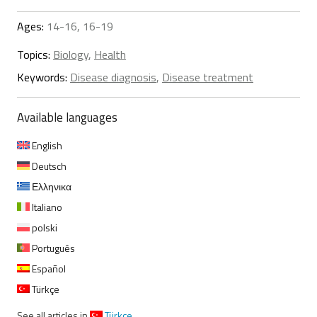
Ages:
14-16, 16-19
Topics:
Biology
,
Health
Keywords:
Disease diagnosis
,
Disease treatment
Available languages
English
Deutsch
Ελληνικα
Italiano
polski
Português
Español
Türkçe
See all articles in
Türkçe