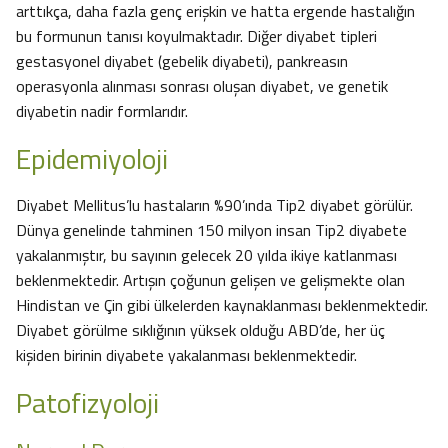
arttıkça, daha fazla genç erişkin ve hatta ergende hastalığın
bu formunun tanısı koyulmaktadır. Diğer diyabet tipleri
gestasyonel diyabet (gebelik diyabeti), pankreasın
operasyonla alınması sonrası oluşan diyabet, ve genetik
diyabetin nadir formlarıdır.
Epidemiyoloji
Diyabet Mellitus’lu hastaların %90’ında Tip2 diyabet görülür.
Dünya genelinde tahminen 150 milyon insan Tip2 diyabete
yakalanmıştır, bu sayının gelecek 20 yılda ikiye katlanması
beklenmektedir. Artışın çoğunun gelişen ve gelişmekte olan
Hindistan ve Çin gibi ülkelerden kaynaklanması beklenmektedir.
Diyabet görülme sıklığının yüksek olduğu ABD’de, her üç
kişiden birinin diyabete yakalanması beklenmektedir.
Patofizyoloji