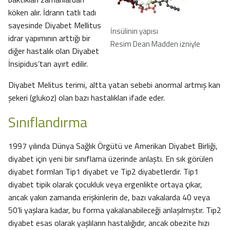
köken alır. İdrarın tatlı tadı
sayesinde Diyabet Mellitus
İnsülinin yapısı
idrar yapımının arttığı bir
Resim Dean Madden izniyle
diğer hastalık olan Diyabet
İnsipidus’tan ayırt edilir.
Diyabet Melitus terimi, altta yatan sebebi anormal artmış kan
şekeri (glukoz) olan bazı hastalıkları ifade eder.
Sınıflandırma
1997 yılında Dünya Sağlık Örgütü ve Amerikan Diyabet Birliği,
diyabet için yeni bir sınıflama üzerinde anlaştı. En sık görülen
diyabet formları Tip1 diyabet ve Tip2 diyabetlerdir. Tip1
diyabet tipik olarak çocukluk veya ergenlikte ortaya çıkar,
ancak yakın zamanda erişkinlerin de, bazı vakalarda 40 veya
50’li yaşlara kadar, bu forma yakalanabileceği anlaşılmıştır. Tip2
diyabet esas olarak yaşlıların hastalığıdır, ancak obezite hızı