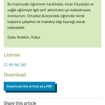
Bu materyalin öğretmen tarafından, insan fizyolojisi ve
sağlık eğitimiyle ilgili sınıf aktiviteleri için kullanılmasını
öneriyorum. Ortaokul düzeyindeki öğrenciler kendi
başlarına çalışırken de makaleyi bilgi kaynağı olarak
kullanılabilir
Giulia Realdon, İtalya
License
CC-BY-NC-ND
Download
Download this article as a PDF
Share this article