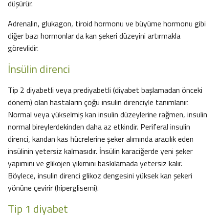
düşürür.
Adrenalin, glukagon, tiroid hormonu ve büyüme hormonu gibi
diğer bazı hormonlar da kan şekeri düzeyini artırmakla
görevlidir.
İnsülin direnci
Tip 2 diyabetli veya prediyabetli (diyabet başlamadan önceki
dönem) olan hastaların çoğu insulin direnciyle tanımlanır.
Normal veya yükselmiş kan insulin düzeylerine rağmen, insulin
normal bireylerdekinden daha az etkindir. Periferal insulin
direnci, kandan kas hücrelerine şeker alımında aracılık eden
insülinin yetersiz kalmasıdır. İnsülin karaciğerde yeni şeker
yapımını ve glikojen yıkımını baskılamada yetersiz kalır.
Böylece, insulin direnci glikoz dengesini yüksek kan şekeri
yönüne çevirir (hiperglisemi).
Tip 1 diyabet