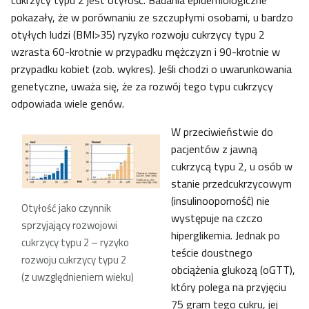
cukrzycy typu 2 jest otyłość. Badania epidemiologiczne
pokazały, że w porównaniu ze szczupłymi osobami, u bardzo
otyłych ludzi (BMI>35) ryzyko rozwoju cukrzycy typu 2
wzrasta 60-krotnie w przypadku mężczyzn i 90-krotnie w
przypadku kobiet (zob. wykres). Jeśli chodzi o uwarunkowania
genetyczne, uważa się, że za rozwój tego typu cukrzycy
odpowiada wiele genów.
W przeciwieństwie do
pacjentów z jawną
cukrzycą typu 2, u osób w
stanie przedcukrzycowym
(insulinooporność) nie
Otyłość jako czynnik
występuje na czczo
sprzyjający rozwojowi
hiperglikemia. Jednak po
cukrzycy typu 2 – ryzyko
teście doustnego
rozwoju cukrzycy typu 2
obciążenia glukozą (oGTT),
(z uwzględnieniem wieku)
który polega na przyjęciu
75 gram tego cukru, jej