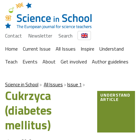
Contact
Newsletter
Search
Home
Current Issue
All Issues
Inspire
Understand
Teach
Events
About
Get involved
Author guidelines
Science in School
All Issues
Issue 1
Cukrzyca
UNDERSTAND
ARTICLE
(diabetes
mellitus)