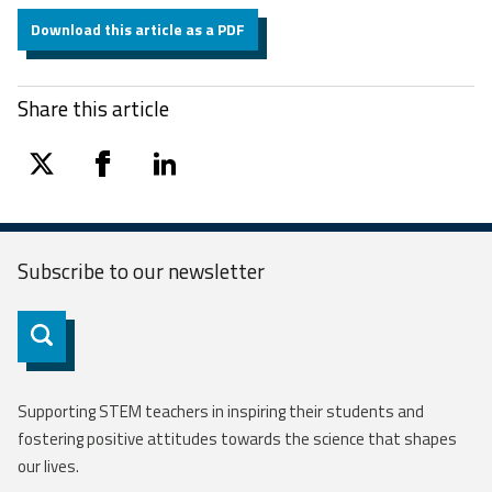
Download this article as a PDF
Share this article
twitter
facebook
linkedin
Subscribe to our
newsletter
Subscribe
Supporting STEM teachers in inspiring their students and
fostering positive attitudes towards the science that shapes
our lives.