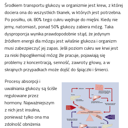
Środkiem transportu glukozy w organizmie jest krew, z której
dociera ona do wszystkich tkanek, w których jest potrzebna.
Po posiłku, ok. 80% tego cukru wędruje do mięśni. Kiedy nie
jemy, natomiast, ponad 50% glukozy zabiera mózg. Taka
dysproporcja wynika prawdopodobnie stąd, że jedynym
źródłem energii dla mózgu jest właśnie glukoza i organizm
musi zabezpieczyć jej zapas. Jeśli poziom cukru we krwi jest
za niski (hipoglikemia) mózg źle pracuje, pojawiają się
problemy z koncentracją, senność, zawroty głowy, a w
skrajnych przypadkach może dojść do śpiączki i śmierci.
Procesy absorpcji i
uwalniania glukozy są ściśle
regulowane przez
hormony. Najważniejszym
z nich jest insulina,
ponieważ tylko ona ma
zdolność obniżenia