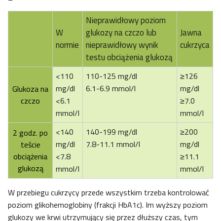
Nieprawidłowy poziom
W
glukozy na czczo lub
Jawna
normie
nieprawidłowy wynik
cukrzyca
testu obciążenia glukozą
<110
110-125 mg/dl
≥126
mg/dl
6.1-6.9 mmol/l
mg/dl
Glukoza na
czczo
<6.1
≥7.0
mmol/l
mmol/l
<140
140-199 mg/dl
≥200
2 godz. po
mg/dl
7.8-11.1 mmol/l
mg/dl
teście
obciążenia
<7.8
≥11.1
glukozą
mmol/l
mmol/l
W przebiegu cukrzycy przede wszystkim trzeba kontrolować
poziom glikohemoglobiny (frakcji HbA1c). Im wyższy poziom
glukozy we krwi utrzymujący się przez dłuższy czas, tym