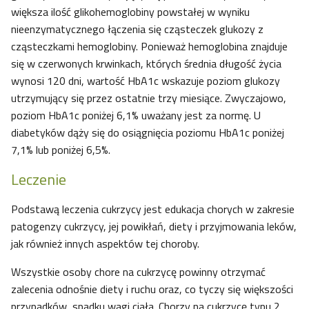
większa ilość glikohemoglobiny powstałej w wyniku
nieenzymatycznego łączenia się cząsteczek glukozy z
cząsteczkami hemoglobiny. Ponieważ hemoglobina znajduje
się w czerwonych krwinkach, których średnia długość życia
wynosi 120 dni, wartość HbA1c wskazuje poziom glukozy
utrzymujący się przez ostatnie trzy miesiące. Zwyczajowo,
poziom HbA1c poniżej 6,1% uważany jest za normę. U
diabetyków dąży się do osiągnięcia poziomu HbA1c poniżej
7,1% lub poniżej 6,5%.
Leczenie
Podstawą leczenia cukrzycy jest edukacja chorych w zakresie
patogenzy cukrzycy, jej powikłań, diety i przyjmowania leków,
jak również innych aspektów tej choroby.
Wszystkie osoby chore na cukrzycę powinny otrzymać
zalecenia odnośnie diety i ruchu oraz, co tyczy się większości
przypadków, spadku wagi ciała. Chorzy na cukrzycę typu 2,