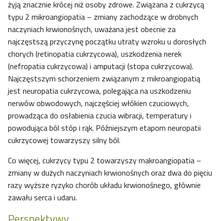
żyją znacznie krócej niż osoby zdrowe. Związana z cukrzycą
typu 2 mikroangiopatia – zmiany zachodzące w drobnych
naczyniach krwionośnych, uważana jest obecnie za
najczęstszą przyczynę początku utraty wzroku u dorosłych
chorych (retinopatia cukrzycowa), uszkodzenia nerek
(nefropatia cukrzycowa) i amputacji (stopa cukrzycowa).
Najczęstszym schorzeniem związanym z mikroangiopatią
jest neuropatia cukrzycowa, polegająca na uszkodzeniu
nerwów obwodowych, najczęściej włókien czuciowych,
prowadząca do osłabienia czucia wibracji, temperatury i
powodująca ból stóp i rąk. Późniejszym etapom neuropatii
cukrzycowej towarzyszy silny ból.
Co więcej, cukrzycy typu 2 towarzyszy makroangiopatia –
zmiany w dużych naczyniach krwionośnych oraz dwa do pięciu
razy wyższe ryzyko chorób układu krwionośnego, głównie
zawału serca i udaru.
Perspektywy