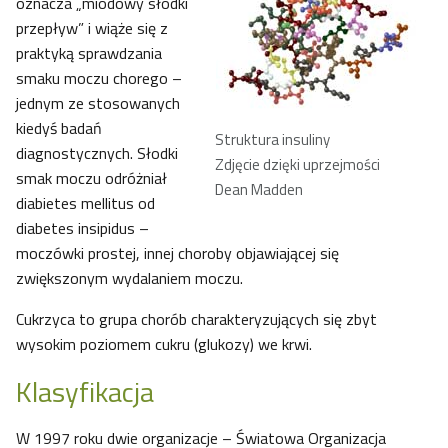
oznacza „miodowy słodki
przepływ” i wiąże się z
praktyką sprawdzania
smaku moczu chorego –
jednym ze stosowanych
kiedyś badań
Struktura insuliny
diagnostycznych. Słodki
Zdjęcie dzięki uprzejmości
smak moczu odróżniał
Dean Madden
diabietes mellitus od
diabetes insipidus –
moczówki prostej, innej choroby objawiającej się
zwiększonym wydalaniem moczu.
Cukrzyca to grupa chorób charakteryzujących się zbyt
wysokim poziomem cukru (glukozy) we krwi.
Klasyfikacja
W 1997 roku dwie organizacje – Światowa Organizacja