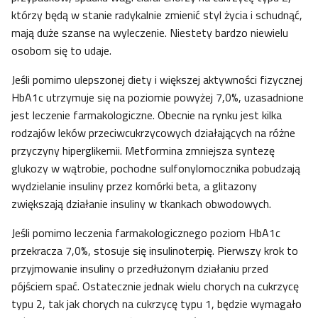
którzy będą w stanie radykalnie zmienić styl życia i schudnąć,
mają duże szanse na wyleczenie. Niestety bardzo niewielu
osobom się to udaje.
Jeśli pomimo ulepszonej diety i większej aktywności fizycznej
HbA1c utrzymuje się na poziomie powyżej 7,0%, uzasadnione
jest leczenie farmakologiczne. Obecnie na rynku jest kilka
rodzajów leków przeciwcukrzycowych działających na różne
przyczyny hiperglikemii. Metformina zmniejsza syntezę
glukozy w wątrobie, pochodne sulfonylomocznika pobudzają
wydzielanie insuliny przez komórki beta, a glitazony
zwiększają działanie insuliny w tkankach obwodowych.
Jeśli pomimo leczenia farmakologicznego poziom HbA1c
przekracza 7,0%, stosuje się insulinoterpię. Pierwszy krok to
przyjmowanie insuliny o przedłużonym działaniu przed
pójściem spać. Ostatecznie jednak wielu chorych na cukrzycę
typu 2, tak jak chorych na cukrzycę typu 1, będzie wymagało