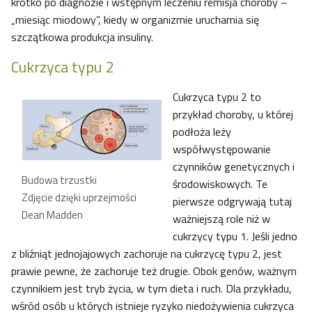
krótko po diagnozie i wstępnym leczeniu remisja choroby –
„miesiąc miodowy”, kiedy w organizmie uruchamia się
szczątkowa produkcja insuliny.
Cukrzyca typu 2
Cukrzyca typu 2 to
przykład choroby, u której
podłoża leży
współwystępowanie
czynników genetycznych i
Budowa trzustki
środowiskowych. Te
Zdjęcie dzięki uprzejmości
pierwsze odgrywają tutaj
Dean Madden
ważniejszą role niż w
cukrzycy typu 1. Jeśli jedno
z bliźniąt jednojajowych zachoruje na cukrzycę typu 2, jest
prawie pewne, że zachoruje też drugie. Obok genów, ważnym
czynnikiem jest tryb życia, w tym dieta i ruch. Dla przykładu,
wśród osób u których istnieje ryzyko niedożywienia cukrzyca