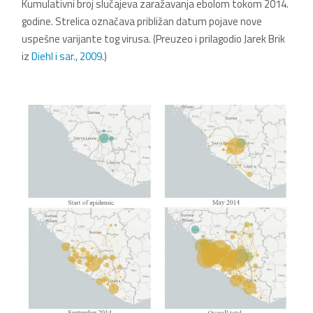
Kumulativni broj slučajeva zaražavanja ebolom tokom 2014.
godine. Strelica označava približan datum
pojave nove
uspešne varijante tog virusa. (
Preuzeo i prilagodio Jarek Brik
iz
Diehl i sar., 2009
.)