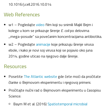
10.1016/j.cell.2016.10.014
Web References
w1 – Pogledajte
video
film koji su snimili Majkl Bejm i
kolege u kom se prikazuje širenje
E. coli
po delovima
,,mega-posude” sa povećanim koncentracijama antibiotika.
w2 – Pogledajte
animacije
koje prikazuju širenje virusa
ebole, i kako je novi soj virusa koji se pojavio oko juna
2014. godine uticao na njegovo dalje širenje.
Resources
Posetite
The Atlantic website
gde ćete moći da pročitate
članke o Bejmovom eksperimentu i njegovoj primeni.
Pročitajte nučni rad o Bejmovom eksperimentu u časopisu
Science:
Baym M et al. (2016)
Spatiotemporal microbial