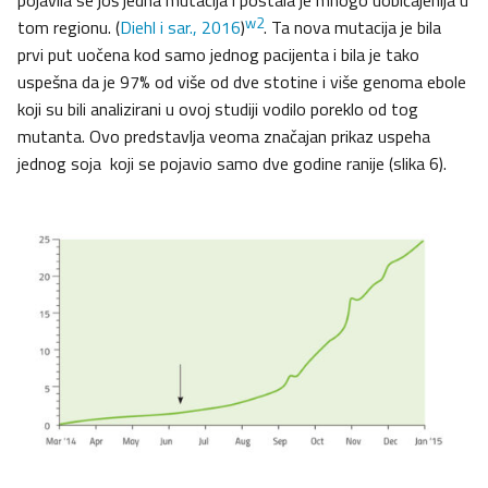
pojavila se još jedna mutacija i postala je mnogo uobičajenija u
w2
tom regionu. (
Diehl i sar., 2016
)
. Ta nova mutacija je bila
prvi put uočena kod samo jednog pacijenta i bila je tako
uspešna da je 97% od više od dve stotine i više genoma ebole
koji su bili analizirani u ovoj studiji vodilo poreklo od tog
mutanta. Ovo predstavlja veoma značajan prikaz uspeha
jednog soja koji se pojavio samo dve godine ranije (slika 6).