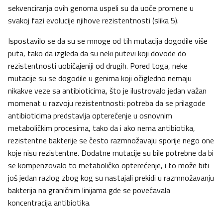
sekvenciranja ovih genoma uspeli su da uoče promene u
svakoj fazi evolucije njihove rezistentnosti (slika 5).
Ispostavilo se da su se mnoge od tih mutacija dogodile više
puta, tako da izgleda da su neki putevi koji dovode do
rezistentnosti uobičajeniji od drugih. Pored toga, neke
mutacije su se dogodile u genima koji očigledno nemaju
nikakve veze sa antibioticima, što je ilustrovalo jedan važan
momenat u razvoju rezistentnosti: potreba da se prilagode
antibioticima predstavlja opterećenje u osnovnim
metaboličkim procesima, tako da i ako nema antibiotika,
rezistentne bakterije se često razmnožavaju sporije nego one
koje nisu rezistentne. Dodatne mutacije su bile potrebne da bi
se kompenzovalo to metaboličko opterećenje, i to može biti
još jedan razlog zbog kog su nastajali prekidi u razmnožavanju
bakterija na graničnim linijama gde se povećavala
koncentracija antibiotika.