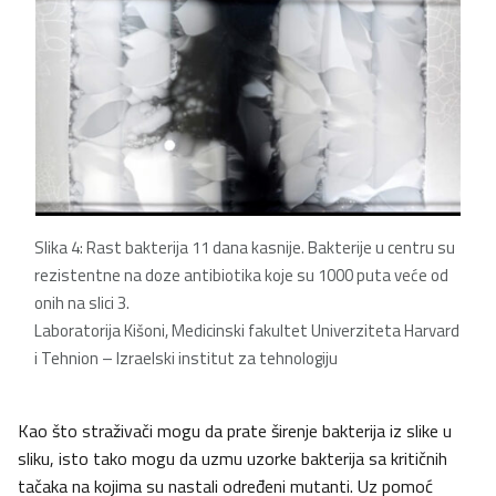
Slika 4: Rast bakterija 11 dana kasnije. Bakterije u centru su
rezistentne na doze antibiotika koje su 1000 puta veće od
onih na slici 3.
Laboratorija Kišoni, Medicinski fakultet Univerziteta Harvard
i Tehnion – Izraelski institut za tehnologiju
Kao što straživači mogu da prate širenje bakterija iz slike u
sliku, isto tako mogu da uzmu uzorke bakterija sa kritičnih
tačaka na kojima su nastali određeni mutanti. Uz pomoć