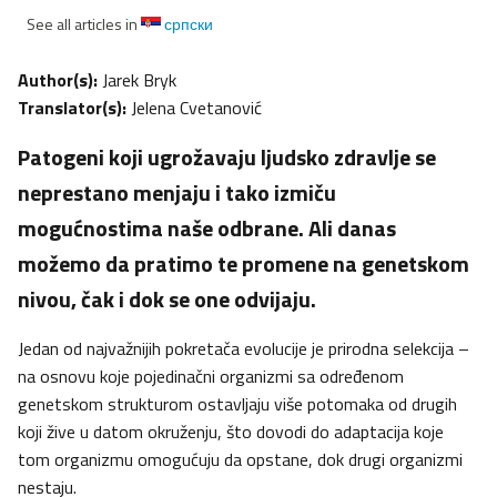
See all articles in
српски
Author(s):
Jarek Bryk
Translator(s):
Jelena Cvetanović
Patogeni koji ugrožavaju ljudsko zdravlje se
neprestano menjaju i tako izmiču
mogućnostima naše odbrane. Ali danas
možemo da pratimo te promene na genetskom
nivou, čak i dok se one odvijaju.
Jedan od najvažnijih pokretača evolucije je prirodna selekcija –
na osnovu koje pojedinačni organizmi sa određenom
genetskom strukturom ostavljaju više potomaka od drugih
koji žive u datom okruženju, što dovodi do adaptacija koje
tom organizmu omogućuju da opstane, dok drugi organizmi
nestaju.