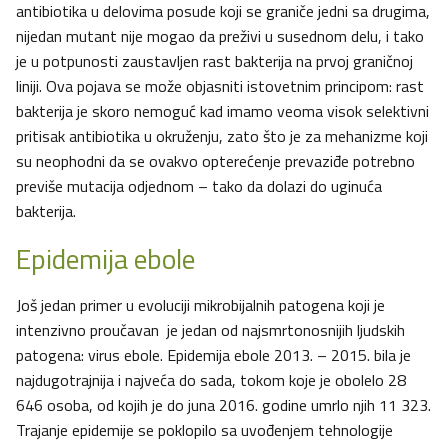
antibiotika u delovima posude koji se graniče jedni sa drugima,
nijedan mutant nije mogao da preživi u susednom delu, i tako
je u potpunosti zaustavljen rast bakterija na prvoj graničnoj
liniji. Ova pojava se može objasniti istovetnim principom: rast
bakterija je skoro nemoguć kad imamo veoma visok selektivni
pritisak antibiotika u okruženju, zato što je za mehanizme koji
su neophodni da se ovakvo opterećenje prevaziđe potrebno
previše mutacija odjednom – tako da dolazi do uginuća
bakterija.
Epidemija ebole
Još jedan primer u evoluciji mikrobijalnih patogena koji je
intenzivno proučavan je jedan od najsmrtonosnijih ljudskih
patogena: virus ebole. Epidemija ebole 2013. – 2015. bila je
najdugotrajnija i najveća do sada, tokom koje je obolelo 28
646 osoba, od kojih je do juna 2016. godine umrlo njih 11 323.
Trajanje epidemije se poklopilo sa uvođenjem tehnologije