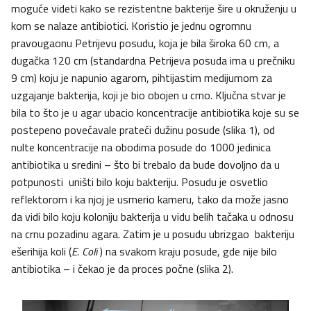
moguće videti kako se rezistentne bakterije šire u okruženju u
kom se nalaze antibiotici. Koristio je jednu ogromnu
pravougaonu Petrijevu posudu, koja je bila široka 60 cm, a
dugačka 120 cm (standardna Petrijeva posuda ima u prečniku
9 cm) koju je napunio agarom, pihtijastim medijumom za
uzgajanje bakterija, koji je bio obojen u crno. Ključna stvar je
bila to što je u agar ubacio koncentracije antibiotika koje su se
postepeno povećavale prateći dužinu posude (slika 1), od
nulte koncentracije na obodima posude do 1000 jedinica
antibiotika u sredini – što bi trebalo da bude dovoljno da u
potpunosti uništi bilo koju bakteriju. Posudu je osvetlio
reflektorom i ka njoj je usmerio kameru, tako da može jasno
da vidi bilo koju koloniju bakterija u vidu belih tačaka u odnosu
na crnu pozadinu agara. Zatim je u posudu ubrizgao bakteriju
ešerihija koli (
E. Col
i
) na svakom kraju posude, gde nije bilo
antibiotika – i čekao je da proces počne (slika 2).