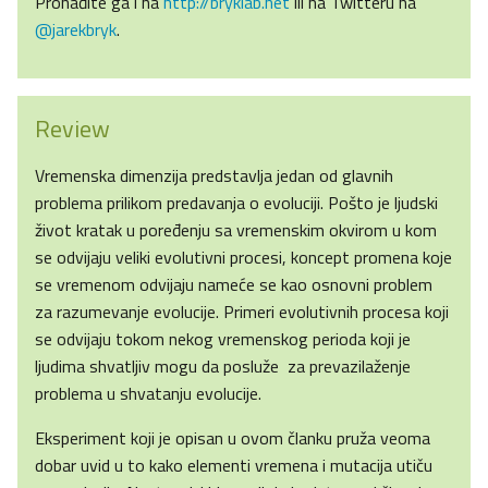
Pronađite ga i na
http://bryklab.net
ili na Twitteru na
@jarekbryk
.
Review
Vremenska dimenzija predstavlja jedan od glavnih
problema prilikom predavanja o evoluciji. Pošto je ljudski
život kratak u poređenju sa vremenskim okvirom u kom
se odvijaju veliki evolutivni procesi, koncept promena koje
se vremenom odvijaju nameće se kao osnovni problem
za razumevanje evolucije. Primeri evolutivnih procesa koji
se odvijaju tokom nekog vremenskog perioda koji je
ljudima shvatljiv mogu da posluže za prevazilaženje
problema u shvatanju evolucije.
Eksperiment koji je opisan u ovom članku pruža veoma
dobar uvid u to kako elementi vremena i mutacija utiču