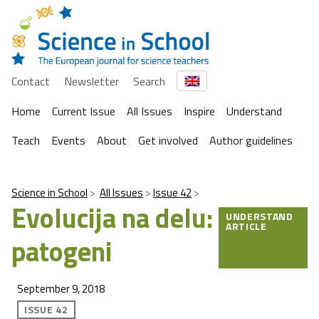
Contact
Newsletter
Search
Home
Current Issue
All Issues
Inspire
Understand
Teach
Events
About
Get involved
Author guidelines
Science in School
All Issues
Issue 42
Evolucija na delu:
UNDERSTAND
ARTICLE
patogeni
September 9, 2018
ISSUE 42