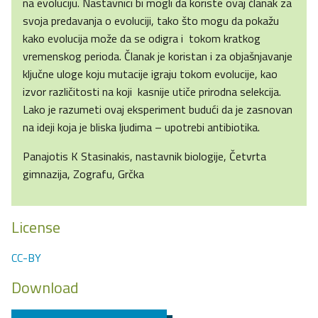
na evoluciju. Nastavnici bi mogli da koriste ovaj članak za
svoja predavanja o evoluciji, tako što mogu da pokažu
kako evolucija može da se odigra i tokom kratkog
vremenskog perioda. Članak je koristan i za objašnjavanje
ključne uloge koju mutacije igraju tokom evolucije, kao
izvor različitosti na koji kasnije utiče prirodna selekcija.
Lako je razumeti ovaj eksperiment budući da je zasnovan
na ideji koja je bliska ljudima – upotrebi antibiotika.
Panajotis K Stasinakis, nastavnik biologije, Četvrta
gimnazija, Zografu, Grčka
License
CC-BY
Download