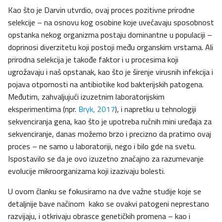
Kao što je Darvin utvrdio, ovaj proces pozitivne prirodne
selekcije – na osnovu kog osobine koje uvećavaju sposobnost
opstanka nekog organizma postaju dominantne u populaciji –
doprinosi diverzitetu koji postoji među organskim vrstama. Ali
prirodna selekcija je takođe faktor i u procesima koji
ugrožavaju i naš opstanak, kao što je širenje virusnih infekcija i
pojava otpornosti na antibiotike kod bakterijskih patogena.
Međutim, zahvaljujući izuzetnim laboratorijskim
eksperimentima (npr.
Bryk, 2017
), i napretku u tehnologiji
sekvenciranja gena, kao što je upotreba ručnih mini uređaja za
sekvenciranje, danas možemo brzo i precizno da pratimo ovaj
proces – ne samo u laboratoriji, nego i bilo gde na svetu.
Ispostavilo se da je ovo izuzetno značajno za razumevanje
evolucije mikroorganizama koji izazivaju bolesti.
U ovom članku se fokusiramo na dve važne studije koje se
detaljnije bave načinom kako se ovakvi patogeni neprestano
razvijaju, i otkrivaju obrasce genetičkih promena – kao i