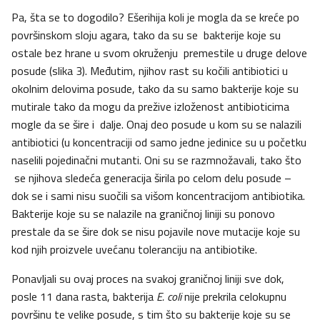
Pa, šta se to dogodilo? Ešerihija koli je mogla da se kreće po
površinskom sloju agara, tako da su se bakterije koje su
ostale bez hrane u svom okruženju premestile u druge delove
posude (slika 3). Međutim, njihov rast su kočili antibiotici u
okolnim delovima posude, tako da su samo bakterije koje su
mutirale tako da mogu da prežive izloženost antibioticima
mogle da se šire i dalje. Onaj deo posude u kom su se nalazili
antibiotici (u koncentraciji od samo jedne jedinice su u početku
naselili pojedinačni mutanti. Oni su se razmnožavali, tako što
se njihova sledeća generacija širila po celom delu posude –
dok se i sami nisu suočili sa višom koncentracijom antibiotika.
Bakterije koje su se nalazile na graničnoj liniji su ponovo
prestale da se šire dok se nisu pojavile nove mutacije koje su
kod njih proizvele uvećanu toleranciju na antibiotike.
Ponavljali su ovaj proces na svakoj graničnoj liniji sve dok,
posle 11 dana rasta, bakterija
E. coli
nije prekrila celokupnu
površinu te velike posude, s tim što su bakterije koje su se