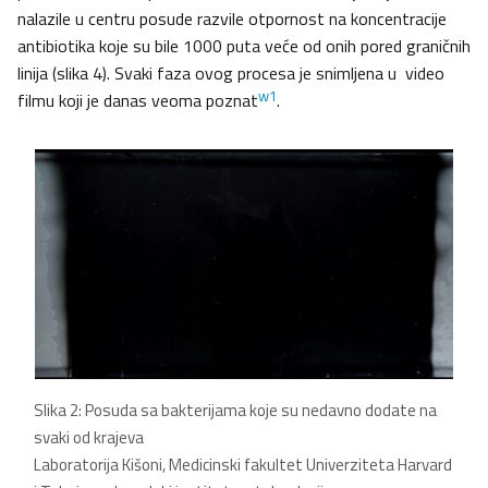
nalazile u centru posude razvile otpornost na koncentracije
antibiotika koje su bile 1000 puta veće od onih pored graničnih
linija (slika 4). Svaki faza ovog procesa je snimljena u video
w1
filmu koji je danas veoma poznat
.
Slika 2: Posuda sa bakterijama koje su nedavno
dodate na
svaki od krajeva
Laboratorija Kišoni, Medicinski fakultet Univerziteta Harvard