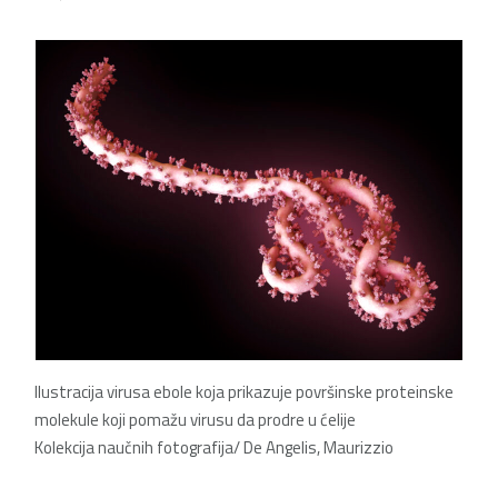
Ilustracija virusa ebole koja prikazuje površinske proteinske
molekule koji pomažu virusu da prodre u ćelije
Kolekcija naučnih fotografija/ De Angelis, Maurizzio