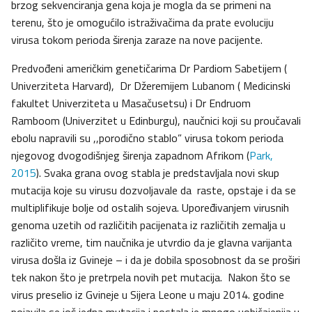
brzog sekvenciranja gena koja je mogla da se primeni na
terenu, što je omogućilo istraživačima da prate evoluciju
virusa tokom perioda širenja zaraze na nove pacijente.
Predvođeni američkim genetičarima Dr Pardiom Sabetijem (
Univerziteta Harvard), Dr Džeremijem Lubanom ( Medicinski
fakultet Univerziteta u Masačusetsu) i Dr Endruom
Ramboom (Univerzitet u Edinburgu), naučnici koji su proučavali
ebolu napravili su ,,porodično stablo” virusa tokom perioda
njegovog dvogodišnjeg širenja zapadnom Afrikom (
Park,
2015
). Svaka grana ovog stabla je predstavljala novi skup
mutacija koje su virusu dozvoljavale da raste, opstaje i da se
multiplifikuje bolje od ostalih sojeva. Upoređivanjem virusnih
genoma uzetih od različitih pacijenata iz različitih zemalja u
različito vreme, tim naučnika je utvrdio da je glavna varijanta
virusa došla iz Gvineje – i da je dobila sposobnost da se proširi
tek nakon što je pretrpela novih pet mutacija. Nakon što se
virus preselio iz Gvineje u Sijera Leone u maju 2014. godine