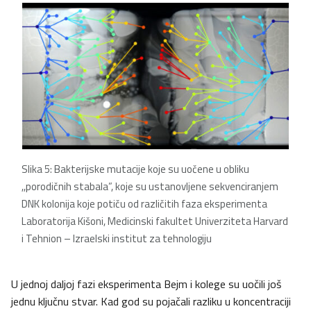
Slika 5: Bakterijske mutacije koje su uočene u obliku
,,porodičnih stabala”, koje su ustanovljene sekvenciranjem
DNK kolonija koje potiču od različitih faza eksperimenta
Laboratorija Kišoni, Medicinski fakultet Univerziteta Harvard
i Tehnion – Izraelski institut za tehnologiju
U jednoj daljoj fazi eksperimenta Bejm i kolege su uočili još
jednu ključnu stvar. Kad god su pojačali razliku u koncentraciji