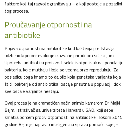
faktore koji taj razvoj ograničavaju – a koji postoje u pozadini
tog procesa.
Proučavanje otpornosti na
antibiotike
Pojava otpornosti na antibiotike kod bakterija predstavlja
udžbenički primer evolucije izazvane prirodnom selekcijom.
Upotreba antibiotika proizvodi selektivni pritisak na populaciju
bakterija, koje mutiraju i koje se veoma brzo reprodukuju. Za
posledicu toga imamo to da bilo koja genetska varijanta koja
štiti bakterije od antibiotika ostaje prisutna u populaciji, dok
sve ostale varijante nestaju.
Ovaj proces je na dramatičan način snimio kamerom Dr Majkl
Bejm, istraživač sa univerziteta Harvard u SAD, koji sebe
smatra borcem protiv otpornosti na antibiotike. Tokom 2015.
godine Bejm je napravio inteligentnu spravu pomoću koje je