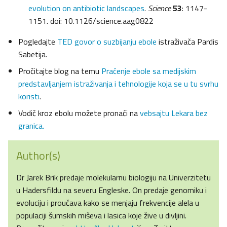
evolution on antibiotic landscapes
.
Science
53
: 1147-
1151. doi: 10.1126/science.aag0822
Pogledajte
TED govor o suzbijanju ebole
istraživača Pardis
Sabetija.
Pročitajte blog na temu
Praćenje ebole sa medijskim
predstavljanjem istraživanja i tehnologije koja se u tu svrhu
koristi
.
Vodič kroz ebolu možete pronaći na
vebsajtu Lekara bez
granica.
Author(s)
Dr Jarek Brik predaje molekularnu biologiju na Univerzitetu
u Hadersfildu na severu Engleske. On predaje genomiku i
evoluciju i proučava kako se menjaju frekvencije alela u
populaciji šumskih miševa i lasica koje žive u divljini.