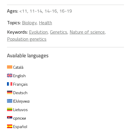
Ages:
<11, 11-14, 14-16, 16-19
Topics:
Biology
,
Health
Keywords:
Evolution
,
Genetics
,
Nature of science
,
Population genetics
Available languages
Català
English
Français
Deutsch
Ελληνικα
Lietuvos
српски
Español