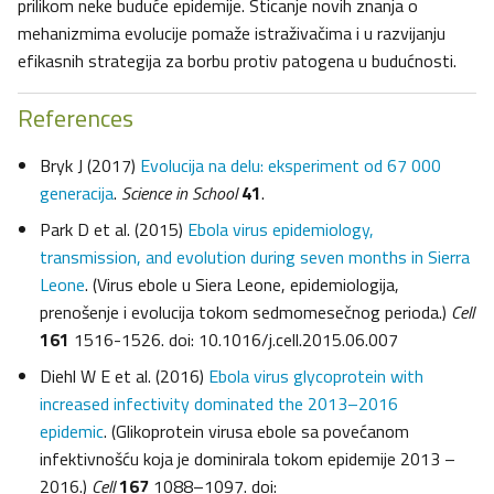
prilikom neke buduće epidemije. Sticanje novih znanja o
mehanizmima evolucije pomaže istraživačima i u razvijanju
efikasnih strategija za borbu protiv patogena u budućnosti.
References
Bryk J (2017)
Evolucija na delu: eksperiment od 67 000
generacija
.
Science in School
41
.
Park D et al. (2015)
Ebola virus epidemiology,
transmission, and evolution during seven months in Sierra
Leone
. (Virus ebole u Siera Leone, epidemiologija,
prenošenje i evolucija tokom sedmomesečnog perioda.)
Cell
161
1516-1526. doi: 10.1016/j.cell.2015.06.007
Diehl W E et al. (2016)
Ebola virus glycoprotein with
increased infectivity dominated the 2013–2016
epidemic
. (Glikoprotein virusa ebole sa povećanom
infektivnošću koja je dominirala tokom epidemije 2013 –
2016.)
Cell
167
1088–1097. doi: