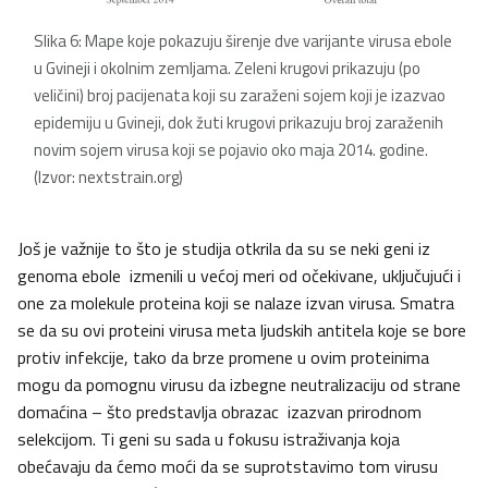
Slika 6: Mape koje
pokazuju
širenje dve varijante virusa ebole
u Gvineji i okolnim zemljama. Zeleni krugovi prikazuju (po
veličini) broj pacijenata koji su zaraženi sojem koji je izazvao
epidemiju u Gvineji, dok žuti krugovi prikazuju broj zaraženih
novim sojem virusa koji se pojavio oko maja 2014. godine.
(Izvor: nextstrain.org)
Još je važnije to što je studija otkrila da su se neki geni iz
genoma ebole izmenili u većoj meri od očekivane, uključujući i
one za molekule proteina koji se nalaze izvan virusa. Smatra
se da su ovi proteini virusa meta ljudskih antitela koje se bore
protiv infekcije, tako da brze promene u ovim proteinima
mogu da pomognu virusu da izbegne neutralizaciju od strane
domaćina – što predstavlja obrazac izazvan prirodnom
selekcijom. Ti geni su sada u fokusu istraživanja koja
obećavaju da ćemo moći da se suprotstavimo tom virusu