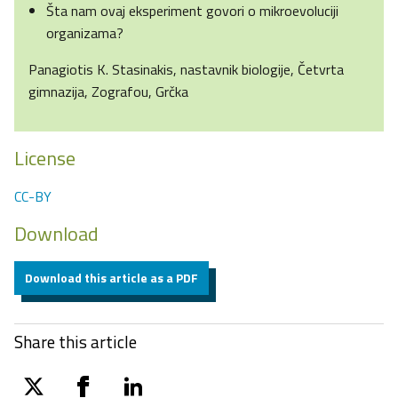
Šta nam ovaj eksperiment govori o mikroevoluciji
organizama?
Panagiotis K. Stasinakis, nastavnik biologije, Četvrta
gimnazija, Zografou, Grčka
License
CC-BY
Download
Download this article as a PDF
Share this article
twitter
facebook
linkedin