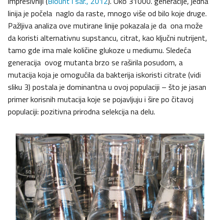
impresivniji (
Blount i sar., 2012
). Oko 31000. generacije, jedna
linija je počela naglo da raste, mnogo više od bilo koje druge.
Pažljiva analiza ove mutirane linije pokazala je da ona može
da koristi alternativnu supstancu, citrat, kao ključni nutrijent,
tamo gde ima male količine glukoze u mediumu. Sledeća
generacija ovog mutanta brzo se raširila posudom, a
mutacija koja je omogućila da bakterija iskoristi citrate (vidi
sliku 3) postala je dominantna u ovoj populaciji – što je jasan
primer korisnih mutacija koje se pojavljuju i šire po čitavoj
populaciji: pozitivna prirodna selekcija na delu.