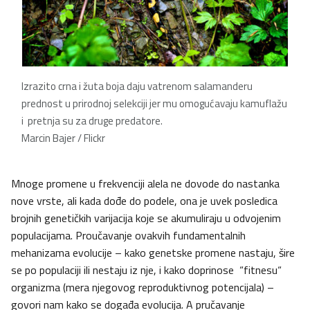
Izrazito crna i žuta boja daju vatrenom salamanderu
prednost u prirodnoj selekciji jer mu omogućavaju kamuflažu
i pretnja su za druge predatore.
Marcin Bajer / Flickr
Mnoge promene u frekvenciji alela ne dovode do nastanka
nove vrste, ali kada dođe do podele, ona je uvek posledica
brojnih genetičkih varijacija koje se akumuliraju u odvojenim
populacijama. Proučavanje ovakvih fundamentalnih
mehanizama evolucije – kako genetske promene nastaju, šire
se po populaciji ili nestaju iz nje, i kako doprinose “fitnesu“
organizma (mera njegovog reproduktivnog potencijala) –
govori nam kako se događa evolucija. A pručavanje