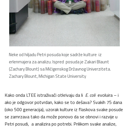
Neke od hiljadu Petri posuda koje sadrže kulture iz
erlenmajera za analizu. Ispred posuda je Zakari Blaunt
(Zachary Blount) sa Mičigenskog Državnog Univerziteta.
Zachary Blount, Michigan State University
Kako onda LTEE istraživači otkrivaju da li
E. coli
evoluira – i
ako je odgovor potvrdan, kako se to dešava? Svakih 75 dana
(oko 500 generacija), uzorak kulture iz flaskova svake posude
se zamrzava tako da može ponovo da se obnovi i razvije u
Petri posudi, a analizira po potrebi. Prilikom svake analize,