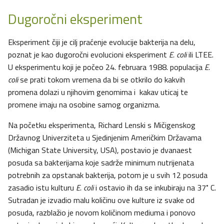
Dugoročni eksperiment
Eksperiment čiji je cilj praćenje evolucije bakterija na delu,
poznat je kao dugoročni evolucioni eksperiment
E. coli
ili LTEE.
U eksperimentu koji je počeo 24. februara 1988. populacija
E.
coli
se prati tokom vremena da bi se otkrilo do kakvih
promena dolazi u njihovim genomima i kakav uticaj te
promene imaju na osobine samog organizma.
Na početku eksperimenta, Richard Lenski s Mičigenskog
Državnog Univerziteta u Sjedinjenim Američkim Državama
(Michigan State University, USA), postavio je dvanaest
posuda sa bakterijama koje sadrže minimum nutrijenata
potrebnih za opstanak bakterija, potom je u svih 12 posuda
zasadio istu kulturu
E. coli
i ostavio ih da se inkubiraju na 37˚ C.
Sutradan je izvadio malu količinu ove kulture iz svake od
posuda, razblažio je novom količinom mediuma i ponovo