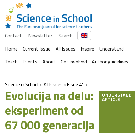
Contact
Newsletter
Search
Home
Current Issue
All Issues
Inspire
Understand
Teach
Events
About
Get involved
Author guidelines
Science in School
All Issues
Issue 41
Evolucija na delu:
UNDERSTAND
ARTICLE
eksperiment od
67 000 generacija