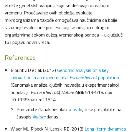
efekte genetskih varijanti koje se dešavaju u realnom
vremenu. Proučavanje ovih obeležja evolucije
mikroorganizama takođe omogućava naučnicima da bolje
razumeju evolucione procese koji se odvijaju u drugim
organizmima tokom dužeg vremenskog perioda – uključujući
tu i pojavu novih vrsta.
References
Blount ZD et al. (2012)
Genomic analysis of a key
innovation in an experimental
Escherichia coli
population
.
(Genomska analiza ključnih inovacija u eksperimentalnoj
populaciji
Escherichia coli.
)
Nature
489
: 513-518. doi:
10.1038/nature11514
Preuzmite članak besplatno
ovde
, ili se pretplatite na
časopis
Nature
danas.
Wiser MJ, Ribeck N, Lenski RE (2013)
Long-term dynamics