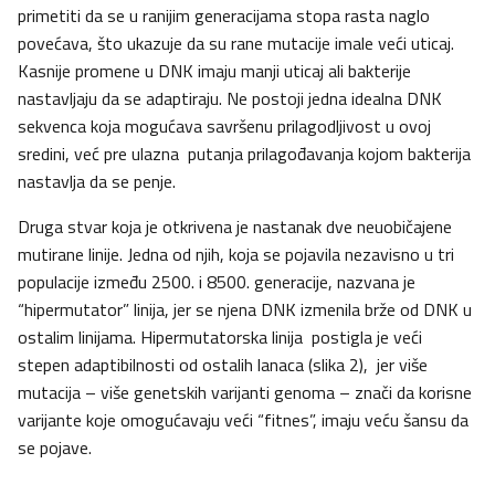
primetiti da se u ranijim generacijama stopa rasta naglo
povećava, što ukazuje da su rane mutacije imale veći uticaj.
Kasnije promene u DNK imaju manji uticaj ali bakterije
nastavljaju da se adaptiraju. Ne postoji jedna idealna DNK
sekvenca koja mogućava savršenu prilagodljivost u ovoj
sredini, već pre ulazna putanja prilagođavanja kojom bakterija
nastavlja da se penje.
Druga stvar koja je otkrivena je nastanak dve neuobičajene
mutirane linije. Jedna od njih, koja se pojavila nezavisno u tri
populacije između 2500. i 8500. generacije, nazvana je
“hipermutator” linija, jer se njena DNK izmenila brže od DNK u
ostalim linijama. Hipermutatorska linija postigla je veći
stepen adaptibilnosti od ostalih lanaca (slika 2), jer više
mutacija – više genetskih varijanti genoma – znači da korisne
varijante koje omogućavaju veći “fitnes”, imaju veću šansu da
se pojave.