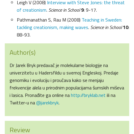
Leigh V (2008)
Interview with Steve Jones: the threat
of creationism
.
Science in School
9
: 9-17.
Pathmanathan S, Rau M (2008)
Teaching in Sweden:
tackling creationism, making waves
.
Science in School
10
:
88-93.
Author(s)
Dr Jarek Bryk predavač je molekularne biologije na
univerzitetu u Hadersfildu u svernoj Engleskoj. Predaje
genomiku i evoluciju i proučava kako se menjaju
frekvencije alela u prirodnim populacijama šumskih miševa
i lasica. Pronađite ga online na
http://bryklab.net
ili na
Twitter-u na
@jarekbryk
.
Review