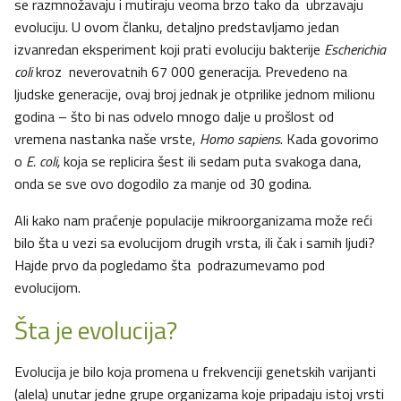
se razmnožavaju i mutiraju veoma brzo tako da ubrzavaju
evoluciju. U ovom članku, detaljno predstavljamo jedan
izvanredan eksperiment koji prati evoluciju bakterije
Escherichia
coli
kroz neverovatnih 67 000 generacija. Prevedeno na
ljudske generacije, ovaj broj jednak je otprilike jednom milionu
godina – što bi nas odvelo mnogo dalje u prošlost od
vremena nastanka naše vrste,
Homo sapiens
. Kada govorimo
o
E. coli,
koja se replicira šest ili sedam puta svakoga dana,
onda se sve ovo dogodilo za manje od 30 godina.
Ali kako nam praćenje populacije mikroorganizama može reći
bilo šta u vezi sa evolucijom drugih vrsta, ili čak i samih ljudi?
Hajde prvo da pogledamo šta podrazumevamo pod
evolucijom.
Šta je evolucija?
Evolucija je bilo koja promena u frekvenciji genetskih varijanti
(alela) unutar jedne grupe organizama koje pripadaju istoj vrsti