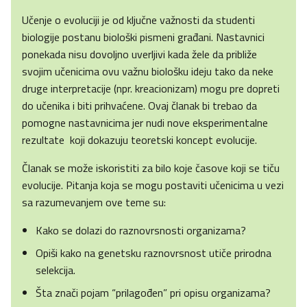
Učenje o evoluciji je od ključne važnosti da studenti
biologije postanu biološki pismeni građani. Nastavnici
ponekada nisu dovoljno uverljivi kada žele da približe
svojim učenicima ovu važnu biološku ideju tako da neke
druge interpretacije (npr. kreacionizam) mogu pre dopreti
do učenika i biti prihvaćene. Ovaj članak bi trebao da
pomogne nastavnicima jer nudi nove eksperimentalne
rezultate koji dokazuju teoretski koncept evolucije.
Članak se može iskoristiti za bilo koje časove koji se tiču
evolucije. Pitanja koja se mogu postaviti učenicima u vezi
sa razumevanjem ove teme su:
Kako se dolazi do raznovrsnosti organizama?
Opiši kako na genetsku raznovrsnost utiče prirodna
selekcija.
Šta znači pojam “prilagođen” pri opisu organizama?