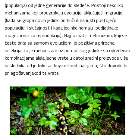
(populacija) od jedne generacije do sledeće. Postoji nekoliko
mehanizama koji prouzrokuju evoluciju, uključujući migracije
(kada se grupa novih jedinki pridruži ili napusti postojeću
populaciju) i slučajnost ( kada jedinke nemaju podjednake
mogućnosti za reprodukciju). Najpoznatiji mehanizam, koji se
često brka sa samom evolucijom, je pozitivna prirodna
selekcija: to je mehanizam uz pomoć kog jedinke sa određenim
kombinacijama alela jedne vrste u datoj sredini proizvode više
naslednika od jedinki sa drugim kombinacijama, što dovodi do
prilagođavanjakod te vrste.