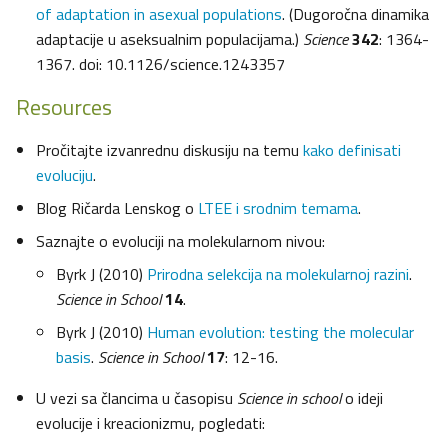
of adaptation in asexual populations
. (Dugoročna dinamika
adaptacije u aseksualnim populacijama.)
Science
342
: 1364-
1367. doi: 10.1126/science.1243357
Resources
Pročitajte izvanrednu diskusiju na temu
kako definisati
evoluciju
.
Blog Ričarda Lenskog o
LTEE i srodnim temama
.
Saznajte o evoluciji na molekularnom nivou:
Byrk J (2010)
Prirodna selekcija na molekularnoj razini
.
Science in School
14
.
Byrk J (2010)
Human evolution: testing the molecular
basis
.
Science in School
17
: 12-16.
U vezi sa člancima u časopisu
Science in school
o ideji
evolucije i kreacionizmu, pogledati: