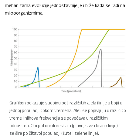
mehanizama evolucije jednostavnije je i brže kada se radi na
mikroorganizmima.
Grafikon pokazuje sudbinu pet različitih alela (linije u boji) u
jednoj populaciji tokom vremena. Aleli se pojavljuju u različito
vreme i njihova frekvencija se povećava u različitim
odnosima. Oni potom ili nestaju (plave, sive i braon linije) ili
se šire po čitavoj populaciji (žute i zelene linije).