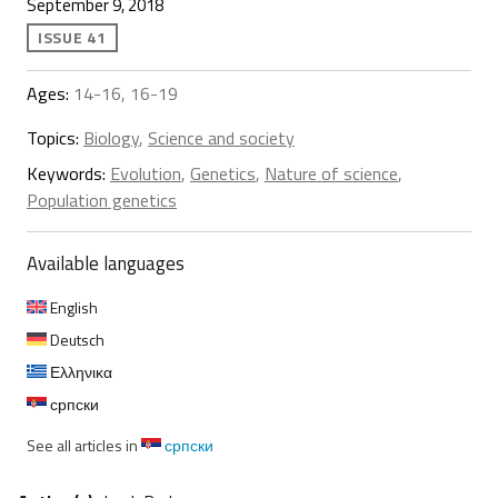
September 9, 2018
ISSUE 41
Ages:
14-16, 16-19
Topics:
Biology
,
Science and society
Keywords:
Evolution
,
Genetics
,
Nature of science
,
Population genetics
Available languages
English
Deutsch
Ελληνικα
српски
See all articles in
српски