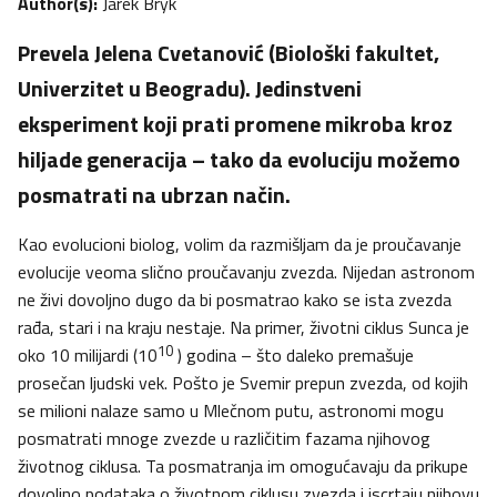
Author(s):
Jarek Bryk
Prevela Jelena Cvetanović (Biološki fakultet,
Univerzitet u Beogradu). Jedinstveni
eksperiment koji prati promene mikroba kroz
hiljade generacija – tako da evoluciju možemo
posmatrati na ubrzan način.
Kao evolucioni biolog, volim da razmišljam da je proučavanje
evolucije veoma slično proučavanju zvezda. Nijedan astronom
ne živi dovoljno dugo da bi posmatrao kako se ista zvezda
rađa, stari i na kraju nestaje. Na primer, životni ciklus Sunca je
10
oko 10 milijardi (10
) godina – što daleko premašuje
prosečan ljudski vek. Pošto je Svemir prepun zvezda, od kojih
se milioni nalaze samo u Mlečnom putu, astronomi mogu
posmatrati mnoge zvezde u različitim fazama njihovog
životnog ciklusa. Ta posmatranja im omogućavaju da prikupe
dovoljno podataka o životnom ciklusu zvezda i iscrtaju njihovu