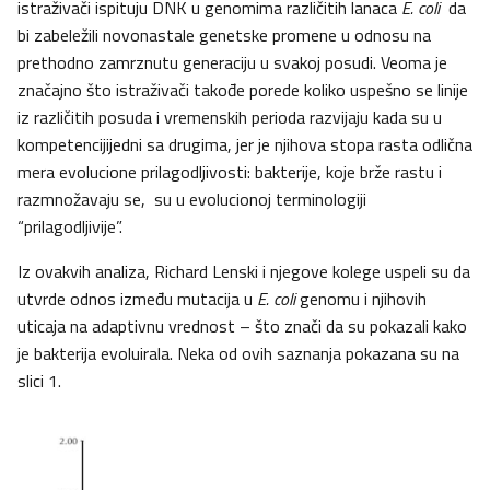
istraživači ispituju DNK u genomima različitih lanaca
E. coli
da
bi zabeležili novonastale genetske promene u odnosu na
prethodno zamrznutu generaciju u svakoj posudi. Veoma je
značajno što istraživači takođe porede koliko uspešno se linije
iz različitih posuda i vremenskih perioda razvijaju kada su u
kompetencijijedni sa drugima, jer je njihova stopa rasta odlična
mera evolucione prilagodljivosti: bakterije, koje brže rastu i
razmnožavaju se, su u evolucionoj terminologiji
“prilagodljivije”.
Iz ovakvih analiza, Richard Lenski i njegove kolege uspeli su da
utvrde odnos između mutacija u
E. coli
genomu i njihovih
uticaja na adaptivnu vrednost – što znači da su pokazali kako
je bakterija evoluirala. Neka od ovih saznanja pokazana su na
slici 1.