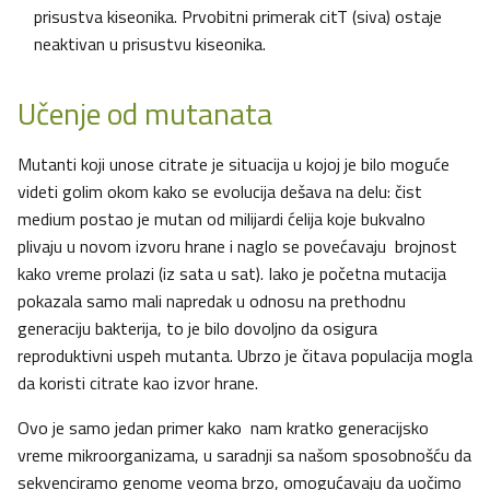
prisustva kiseonika. Prvobitni primerak citT (siva) ostaje
neaktivan u prisustvu kiseonika.
Učenje od mutanata
Mutanti koji unose citrate je situacija u kojoj je bilo moguće
videti golim okom kako se evolucija dešava na delu: čist
medium postao je mutan od milijardi ćelija koje bukvalno
plivaju u novom izvoru hrane i naglo se povećavaju brojnost
kako vreme prolazi (iz sata u sat). Iako je početna mutacija
pokazala samo mali napredak u odnosu na prethodnu
generaciju bakterija, to je bilo dovoljno da osigura
reproduktivni uspeh mutanta. Ubrzo je čitava populacija mogla
da koristi citrate kao izvor hrane.
Ovo je samo jedan primer kako nam kratko generacijsko
vreme mikroorganizama, u saradnji sa našom sposobnošću da
sekvenciramo genome veoma brzo, omogućavaju da uočimo