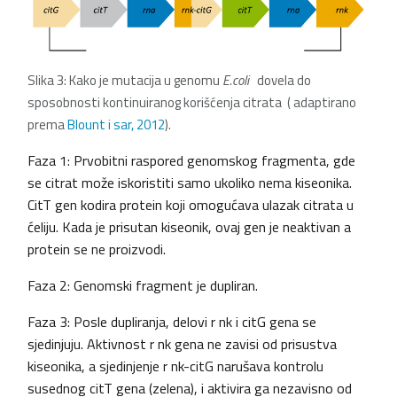
Slika 3: Kako je mutacija u genomu
E.coli
dovela do
sposobnosti kontinuiranog korišćenja citrata
( adaptirano
prema
Blount i sar, 2012
).
Faza 1: Prvobitni raspored genomskog fragmenta, gde
se citrat može iskoristiti samo ukoliko nema kiseonika.
CitT gen kodira protein koji omogućava ulazak citrata u
ćeliju. Kada je prisutan kiseonik, ovaj gen je neaktivan a
protein se ne proizvodi.
Faza 2: Genomski fragment je dupliran.
Faza 3: Posle dupliranja, delovi r nk i citG gena se
sjedinjuju. Aktivnost r nk gena ne zavisi od prisustva
kiseonika, a sjedinjenje r nk-citG narušava kontrolu
susednog citT gena (zelena), i aktivira ga nezavisno od