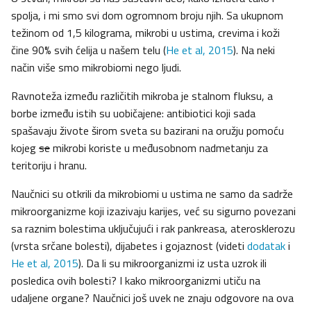
spolja, i mi smo svi dom ogromnom broju njih. Sa ukupnom
težinom od 1,5 kilograma, mikrobi u ustima, crevima i koži
čine 90% svih ćelija u našem telu (
He et al, 2015
). Na neki
način više smo mikrobiomi nego ljudi.
Ravnoteža između različitih mikroba je stalnom fluksu, a
borbe između istih su uobičajene: antibiotici koji sada
spašavaju živote širom sveta su bazirani na oružju pomoću
kojeg
se
mikrobi koriste u međusobnom nadmetanju za
teritoriju i hranu.
Naučnici su otkrili da mikrobiomi u ustima ne samo da sadrže
mikroorganizme koji izazivaju karijes, već su sigurno povezani
sa raznim bolestima uključujući i rak pankreasa, aterosklerozu
(vrsta srčane bolesti), dijabetes i gojaznost (videti
dodatak
i
He et al, 2015
). Da li su mikroorganizmi iz usta uzrok ili
posledica ovih bolesti? I kako mikroorganizmi utiču na
udaljene organe? Naučnici još uvek ne znaju odgovore na ova