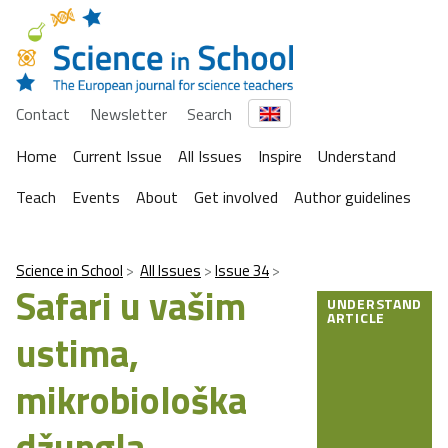
Contact
Newsletter
Search
Home
Current Issue
All Issues
Inspire
Understand
Teach
Events
About
Get involved
Author guidelines
Science in School
All Issues
Issue 34
Safari u vašim
UNDERSTAND
ARTICLE
ustima,
mikrobiološka
džungla