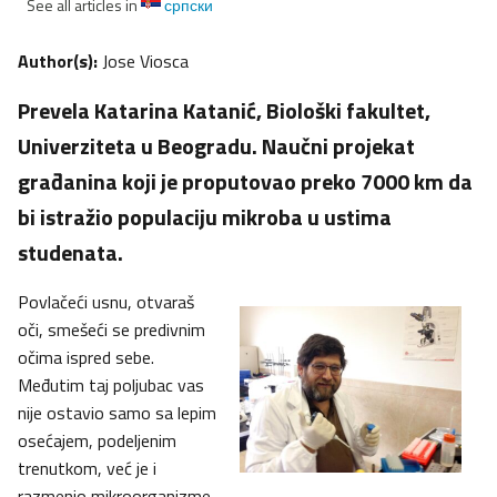
See all articles in
српски
Author(s):
Jose Viosca
Prevela Katarina Katanić, Biološki fakultet,
Univerziteta u Beogradu. Naučni projekat
građanina koji je proputovao preko 7000 km da
bi istražio populaciju mikroba u ustima
studenata.
Povlačeći usnu, otvaraš
oči, smešeći se predivnim
očima ispred sebe.
Međutim taj poljubac vas
nije ostavio samo sa lepim
osećajem, podeljenim
trenutkom, već je i
razmenio mikroorganizme