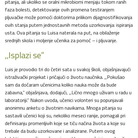
pitanja, ali ukoliko se oralni mikrobiomi menjaju tokom ranih
faza bolesti, detektovanje ovih promena testiranjem
pljuvačke može pomoći doktorima prilikom dijagnostifikovanja
ovih stanja putem jednostavnih metoda uzorkovanja: ispiranja
usta. Ova pitanja su Luisa naterala na put, na obilaženje
srednjih skola i moljenje učenika za pomoć – i pljuvanje.
,,Isplazi se”
Luis je provodio tri do četiri sata u svakoj školi, objašnjavajući
istraživački projekat i pričajući o životu naučnika. ,,Pokušao
sam da dočaram učenicima koliko nauka može da bude
zabavna,” objašnjava, dodajući, ,,Lično mnogo uživam u radu u
laboratoriji.” Nakon uvoda, učenici volonteri su popunjavali
anonimnu anketu o životnim navikama. Mnoga pitanja su
sastavili učenici koji su, nekoliko meseci ranije, pomagali pri
definisanju promenljivih koje se tiču načina života a koje su
trebale da budu uzorkovane i analizirane. Putem ovog