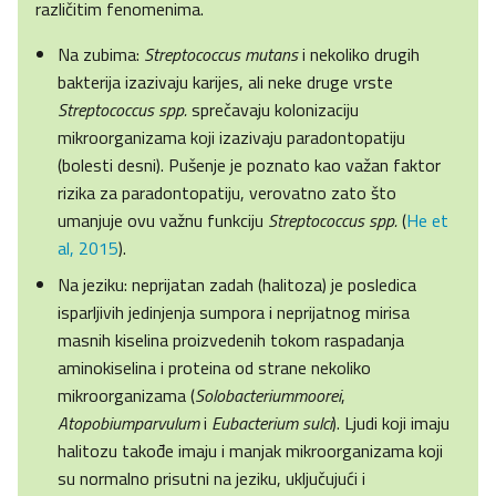
različitim fenomenima.
Na zubima:
Streptococcus mutans
i nekoliko drugih
bakterija izazivaju karijes, ali neke druge vrste
Streptococcus spp.
sprečavaju kolonizaciju
mikroorganizama koji izazivaju paradontopatiju
(bolesti desni). Pušenje je poznato kao važan faktor
rizika za paradontopatiju, verovatno zato što
umanjuje ovu važnu funkciju
Streptococcus spp.
(
He et
al, 2015
).
Na jeziku: neprijatan zadah (halitoza) je posledica
isparljivih jedinjenja sumpora i neprijatnog mirisa
masnih kiselina proizvedenih tokom raspadanja
aminokiselina i proteina od strane nekoliko
mikroorganizama (
Solobacteriummoorei
,
Atopobiumparvulum
i
Eubacterium sulci
). Ljudi koji imaju
halitozu takođe imaju i manjak mikroorganizama koji
su normalno prisutni na jeziku, uključujući i