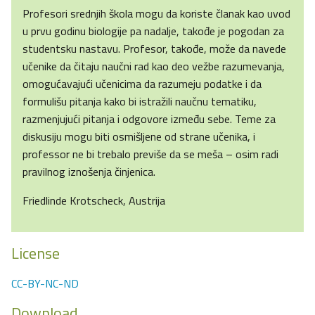
Profesori srednjih škola mogu da koriste članak kao uvod
u prvu godinu biologije pa nadalje, takođe je pogodan za
studentsku nastavu. Profesor, takođe, može da navede
učenike da čitaju naučni rad kao deo vežbe razumevanja,
omogućavajući učenicima da razumeju podatke i da
formulišu pitanja kako bi istražili naučnu tematiku,
razmenjujući pitanja i odgovore između sebe. Teme za
diskusiju mogu biti osmišljene od strane učenika, i
professor ne bi trebalo previše da se meša – osim radi
pravilnog iznošenja činjenica.
Friedlinde Krotscheck, Austrija
License
CC-BY-NC-ND
Download