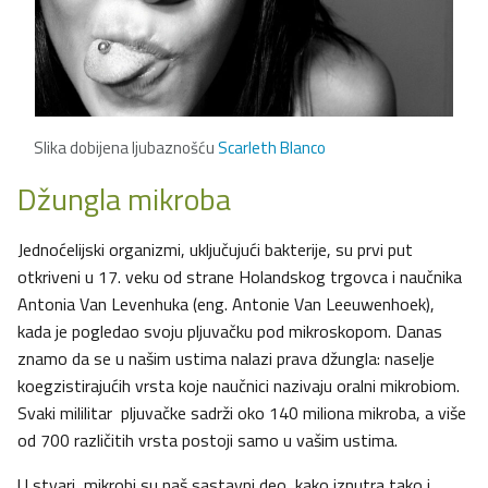
Slika dobijena ljubaznošću
Scarleth Blanco
Džungla mikroba
Jednoćelijski organizmi, uključujući bakterije, su prvi put
otkriveni u 17. veku od strane Holandskog trgovca i naučnika
Antonia Van Levenhuka (eng. Antonie Van Leeuwenhoek),
kada je pogledao svoju pljuvačku pod mikroskopom. Danas
znamo da se u našim ustima nalazi prava džungla: naselje
koegzistirajućih vrsta koje naučnici nazivaju oralni mikrobiom.
Svaki mililitar pljuvačke sadrži oko 140 miliona mikroba, a više
od 700 različitih vrsta postoji samo u vašim ustima.
U stvari, mikrobi su naš sastavni deo, kako iznutra tako i