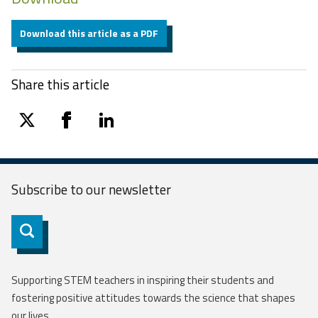
Download this article as a PDF
Share this article
twitter
facebook
linkedin
Subscribe to our
newsletter
Subscribe
Supporting STEM teachers in inspiring their students and
fostering positive attitudes towards the science that shapes
our lives.