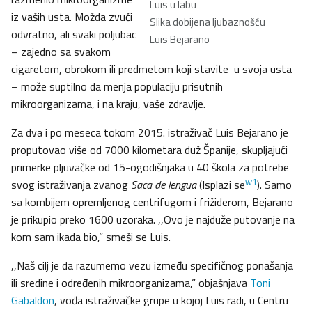
Luis u labu
iz vaših usta. Možda zvuči
Slika dobijena ljubaznošću
odvratno, ali svaki poljubac
Luis Bejarano
– zajedno sa svakom
cigaretom, obrokom ili predmetom koji stavite u svoja usta
– može suptilno da menja populaciju prisutnih
mikroorganizama, i na kraju, vaše zdravlje.
Za dva i po meseca tokom 2015. istraživač Luis Bejarano je
proputovao više od 7000 kilometara duž Španije, skupljajući
primerke pljuvačke od 15-ogodišnjaka u 40 škola za potrebe
w1
svog istraživanja zvanog
Saca de lengua
(Isplazi se
). Samo
sa kombijem opremljenog centrifugom i frižiderom, Bejarano
je prikupio preko 1600 uzoraka. ,,Ovo je najduže putovanje na
kom sam ikada bio,” smeši se Luis.
,,Naš cilj je da razumemo vezu između specifičnog ponašanja
ili sredine i određenih mikroorganizama,” objašnjava
Toni
Gabaldon
, vođa istraživačke grupe u kojoj Luis radi, u Centru