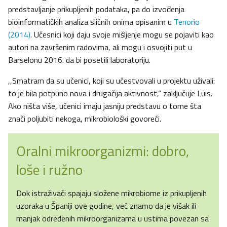
predstavljanje prikupljenih podataka, pa do izvođenja
bioinformatičkih analiza sličnih onima opisanim u
Tenorio
(2014)
. Učesnici koji daju svoje mišljenje mogu se pojaviti kao
autori na završenim radovima, ali mogu i osvojiti put u
Barselonu 2016. da bi posetili laboratoriju.
,,Smatram da su učenici, koji su učestvovali u projektu uživali:
to je bila potpuno nova i drugačija aktivnost,” zaključuje Luis.
Ako ništa više, učenici imaju jasniju predstavu o tome šta
znači poljubiti nekoga, mikrobiološki govoreći.
Oralni mikroorganizmi: dobro,
loše i ružno
Dok istraživači spajaju složene mikrobiome iz prikupljenih
uzoraka u Španiji ove godine, već znamo da je višak ili
manjak određenih mikroorganizama u ustima povezan sa