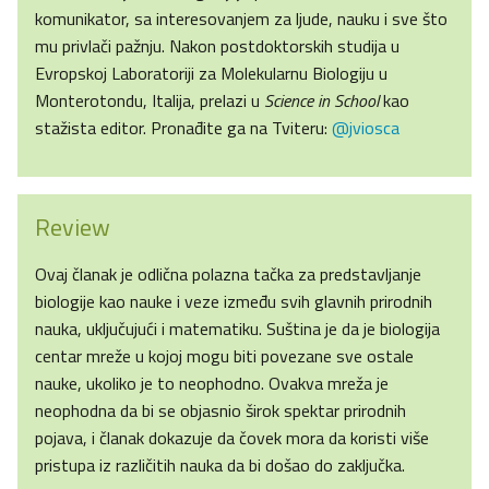
komunikator, sa interesovanjem za ljude, nauku i sve što
mu privlači pažnju. Nakon postdoktorskih studija u
Evropskoj Laboratoriji za Molekularnu Biologiju u
Monterotondu, Italija, prelazi u
Science in School
kao
stažista editor. Pronađite ga na Tviteru:
@jviosca
Review
Ovaj članak je odlična polazna tačka za predstavljanje
biologije kao nauke i veze između svih glavnih prirodnih
nauka, uključujući i matematiku. Suština je da je biologija
centar mreže u kojoj mogu biti povezane sve ostale
nauke, ukoliko je to neophodno. Ovakva mreža je
neophodna da bi se objasnio širok spektar prirodnih
pojava, i članak dokazuje da čovek mora da koristi više
pristupa iz različitih nauka da bi došao do zaključka.