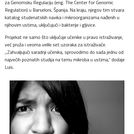
za Genomsku Regulaciju (eng. The Center for Genomic
Regulation) u Barseloni, Španija. Na kraju, njegov tim stvara
katalog studenatskih navika i mikroorganizama nađenih u
njihovim ustima, uključujući i bakterije i gljivice.
Projekat ne samo što uključuje učenike u pravo istraživanje,
već pruža i veoma veliki set uzoraka za istraživače.
,,Zahvaljujući saradnji učenika, sprovodimo do sada jednu od
najvećih poznatih studija na temu mikroba u ustima,” dodaje
Luis.