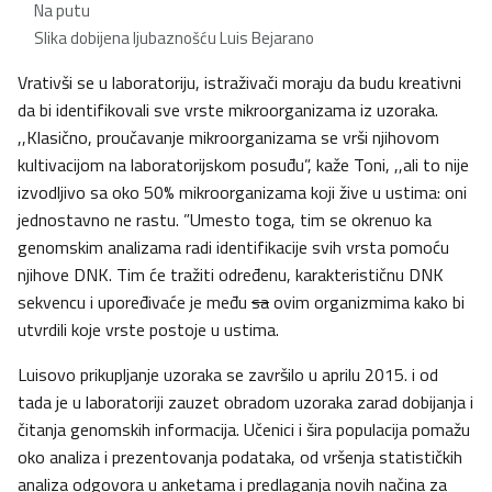
Na putu
Slika dobijena ljubaznošću Luis Bejarano
Vrativši se u laboratoriju, istraživači moraju da budu kreativni
da bi identifikovali sve vrste mikroorganizama iz uzoraka.
,,Klasično, proučavanje mikroorganizama se vrši njihovom
kultivacijom na laboratorijskom posuđu”, kaže Toni, ,,ali to nije
izvodljivo sa oko 50% mikroorganizama koji žive u ustima: oni
jednostavno ne rastu. ”Umesto toga, tim se okrenuo ka
genomskim analizama radi identifikacije svih vrsta pomoću
njihove DNK. Tim će tražiti određenu, karakterističnu DNK
sekvencu i upoređivaće je među
sa
ovim organizmima kako bi
utvrdili koje vrste postoje u ustima.
Luisovo prikupljanje uzoraka se završilo u aprilu 2015. i od
tada je u laboratoriji zauzet obradom uzoraka zarad dobijanja i
čitanja genomskih informacija. Učenici i šira populacija pomažu
oko analiza i prezentovanja podataka, od vršenja statističkih
analiza odgovora u anketama i predlaganja novih načina za