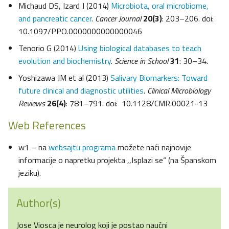
Michaud DS, Izard J (2014)
Microbiota, oral microbiome,
and pancreatic cancer
.
Cancer Journal
20(3)
: 203–206. doi:
10.1097/PPO.0000000000000046
Tenorio G (2014)
Using biological databases to teach
evolution and biochemistry
.
Science in School
31
: 30–34.
Yoshizawa JM et al (2013)
Salivary Biomarkers: Toward
future clinical and diagnostic utilities
.
Clinical Microbiology
Reviews
26(4)
: 781–791. doi: 10.1128/CMR.00021-13
Web References
w1 – na
websajtu programa
možete naći najnovije
informacije o napretku projekta ,,Isplazi se“ (na Španskom
jeziku).
Author(s)
Jose Viosca je neurolog koji je postao naučni