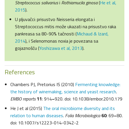
Streptococcus salivarius
i
Rothiamucila ginosa
(
He et al,
2015
).
U pljuvačci: prisustvo Neisseria elongata i
Streptococcus mitis može ukazati na prisustvo raka
pankreasa sa 80-90% tačnosti (
Michaud & Izard,
2014
), i Selenomonas noxia je povezana sa
gojaznošću (
Yoshizawa et al, 2013
).
References
Chambers PJ, Pretorius IS (2010)
Fermenting knowledge:
the history of winemaking, science and yeast research
.
EMBO reports
11
: 914
–
920. doi: 10.1038/embor.2010.179
He J et al (2015)
The oral microbiome diversity and its
relation to human diseases
.
Folia Microbiologica
60
: 69
–
80.
doi: 10.1007/s12223-014-0342-2