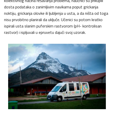
kolektivnog načina rešavanja problema, naučnici su prikupili
dosta podataka o zanimljivim navikama poput grickanja
noktiju, grickanja olovke ili ljubljenja u usta, a da ništa od toga
nisu prvobitno planirali da uključe. Učenici su potom kratko
ispirali usta slanim puferskim rastvorom (pH- kontrolisan
rastvor) i ispljuvali u epruvetu dajući svoj uzorak.